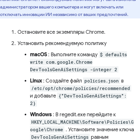
администратором вашего компьютера и могут включать или
отключать инновации ИИ независимо от ваших предпочтений.
Остановите все экземпляры Chrome.
Установить рекомендуемую политику
macOS
: Выполните команду
$ defaults
write com.google.Chrome
DevToolsGenAiSettings -integer 2
Linux
: Создайте файл
policies.json
в
/etc/opt/chrome/policies/recommended
и добавьте
{"DevToolsGenAiSettings":
2}
Windows
: В regedit.exe перейдите к
HKEY_LOCAL_MACHINE\Software\Policies\G
oogle\Chrome
. Установите значение ключа
DevToolsGenAiSettings
равным