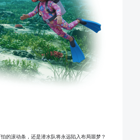
服可怕的滚动条，还是潜水队将永远陷入布局噩梦？