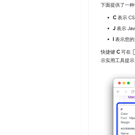
下面提供了一种
C
表示 CS
J
表示 Jav
I
表示您的
ink_s
快捷键
C
可在
示实用工具提示