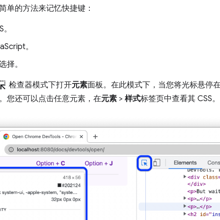
简单的方法来记忆快捷键：
S。
aScript。
选择。
election
检查器模式下打开
元素
面板。在此模式下，当您将光标悬停
。您还可以点击任意元素，在
元素
>
样式
标签页中查看其 CSS。