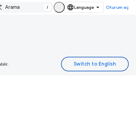
/
Oturum aç
ilir.