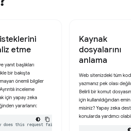
?
isteklerini
Kaynak
liz etme
dosyalarını
anlama
ve yanıt başlıkları
ikle bir bakışta
Web sitenizdeki tüm kodl
lmayan önemli bilgiler
yazmanız pek olası değild
 Ayrıntılı inceleme
Belirli bir komut dosyası
k için yapay zeka
için kullanıldığından emin
ğinden yararlanın:
misiniz? Yapay zeka dest
konularda yardımcı olabil
y does this request fail?