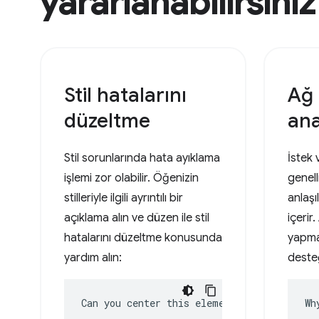
yararlanabilirsiniz
Stil hatalarını
Ağ 
düzeltme
ana
Stil sorunlarında hata ayıklama
İstek 
işlemi zor olabilir. Öğenizin
genell
stilleriyle ilgili ayrıntılı bir
anlaşı
açıklama alın ve düzen ile stil
içerir.
hatalarını düzeltme konusunda
yapma
yardım alın:
deste
Can you center this element?
Wh