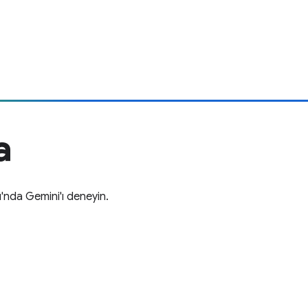
a
ı'nda Gemini'ı deneyin.