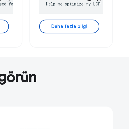
sed for?
Help me optimize my LCP score
Daha fazla bilgi
 görün