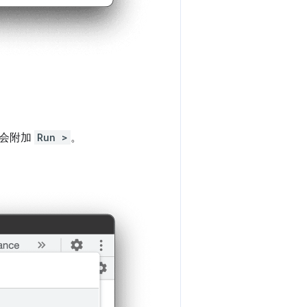
中会附加
Run >
。