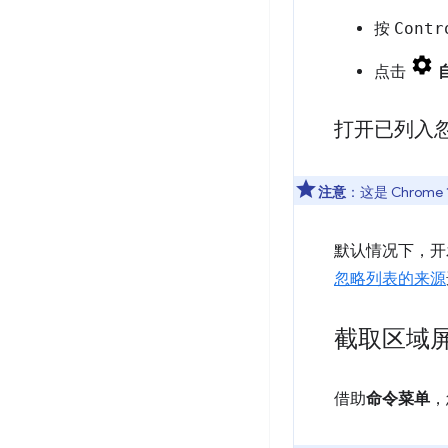
按
Contr
点击
打开已列入
注意
：这是 Chrom
默认情况下，开
忽略列表的来源
截取区域
借助
命令菜单
，