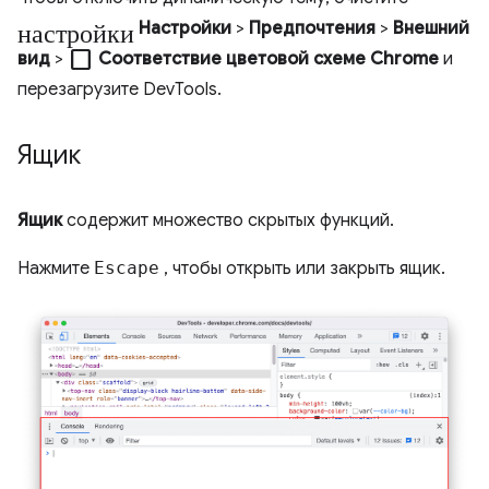
настройки
Настройки
>
Предпочтения
>
Внешний
check_box_outline_blank
вид
>
Соответствие цветовой схеме Chrome
и
перезагрузите DevTools.
Ящик
Ящик
содержит множество скрытых функций.
Нажмите
Escape
, чтобы открыть или закрыть ящик.