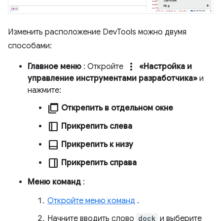
Изменить расположение DevTools можно двумя
способами:
more_vert
Главное меню
: Откройте
«Настройка и
управление инструментами разработчика»
и
нажмите:
ad_group
Открепить в отдельном окне
dock_to_right
Прикрепить слева
dock_to_bottom
Прикрепить к низу
dock_to_left
Прикрепить справа
Меню команд
:
Откройте меню команд
.
Начните вводить слово
dock
и выберите