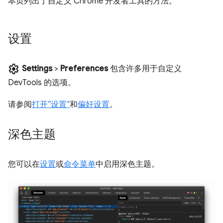
本页列出了自定义 Chrome 开发者工具的方法。
设置
settings
Settings
>
Preferences
包含许多用于自定义
DevTools 的选项。
请参阅
打开“设置”
和
偏好设置
。
深色主题
您可以在
设置
或
命令菜单
中启用深色主题。