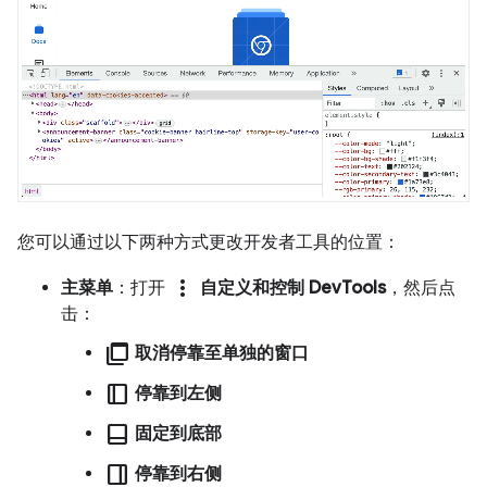
您可以通过以下两种方式更改开发者工具的位置：
more_vert
主菜单
：打开
自定义和控制 DevTools
，然后点
击：
ad_group
取消停靠至单独的窗口
dock_to_right
停靠到左侧
dock_to_bottom
固定到底部
dock_to_left
停靠到右侧