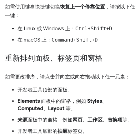
如需使用键盘快捷键切换
恢复上一个停靠位置
，请按以下任
一键：
在 Linux 或 Windows 上：
Ctrl
+
Shift
+
D
在 macOS 上：
Command
+
Shift
+
D
重新排列面板、标签页和窗格
如需更改排序，请点击并向左或向右拖动以下任一元素：
开发者工具顶部的面板。
Elements
面板中的窗格，例如
Styles
、
Computed
、
Layout
等。
来源
面板中的窗格，例如
网页
、
工作区
、
替换项
等。
开发者工具底部的
抽屉
标签页。