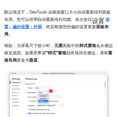
默认情况下，DevTools 会根据窗口大小自动重新排列面板
设置
布局。您可以停用自动重新排列功能。依次前往
设
置
>
偏好设置
>
外观
，然后根据您的偏好设置更新
面板布
局
。
例如，当屏幕尺寸较小时，
元素
面板中的
样式窗格
会从侧边
移至底部。如果您希望
“样式”窗格
始终保持在侧边，请将
窗
格布局
更改为
垂直
。