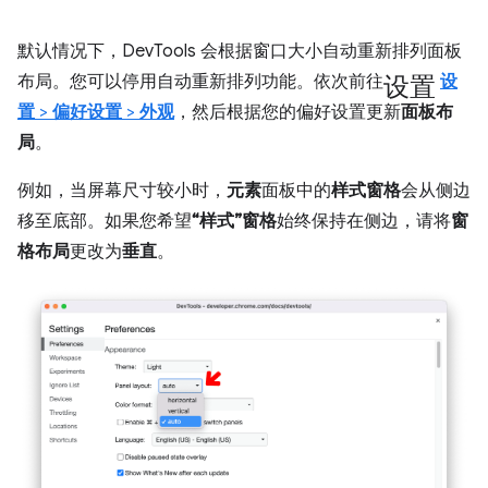
默认情况下，DevTools 会根据窗口大小自动重新排列面板
设置
布局。您可以停用自动重新排列功能。依次前往
设
置
>
偏好设置
>
外观
，然后根据您的偏好设置更新
面板布
局
。
例如，当屏幕尺寸较小时，
元素
面板中的
样式窗格
会从侧边
移至底部。如果您希望
“样式”窗格
始终保持在侧边，请将
窗
格布局
更改为
垂直
。