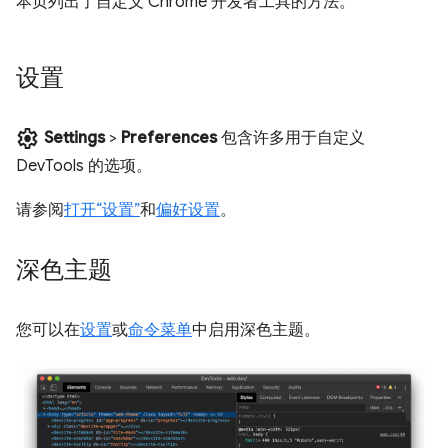
本页列出了自定义 Chrome 开发者工具的方法。
设置
settings
Settings
>
Preferences
包含许多用于自定义
DevTools 的选项。
请参阅
打开“设置”
和
偏好设置
。
深色主题
您可以在
设置
或
命令菜单
中启用深色主题。