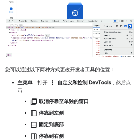
您可以通过以下两种方式更改开发者工具的位置：
more_vert
主菜单
：打开
自定义和控制 DevTools
，然后点
击：
ad_group
取消停靠至单独的窗口
dock_to_right
停靠到左侧
dock_to_bottom
固定到底部
dock_to_left
停靠到右侧