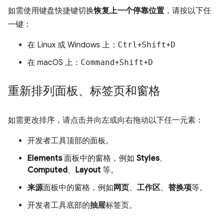
如需使用键盘快捷键切换
恢复上一个停靠位置
，请按以下任
一键：
在 Linux 或 Windows 上：
Ctrl
+
Shift
+
D
在 macOS 上：
Command
+
Shift
+
D
重新排列面板、标签页和窗格
如需更改排序，请点击并向左或向右拖动以下任一元素：
开发者工具顶部的面板。
Elements
面板中的窗格，例如
Styles
、
Computed
、
Layout
等。
来源
面板中的窗格，例如
网页
、
工作区
、
替换项
等。
开发者工具底部的
抽屉
标签页。