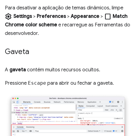
Para desativar a aplicação de temas dinâmicos, limpe
settings
check_box_outline_blank
Settings
>
Preferences
>
Appearance
>
Match
Chrome color scheme
e recarregue as Ferramentas do
desenvolvedor.
Gaveta
A
gaveta
contém muitos recursos ocultos.
Pressione
Escape
para abrir ou fechar a gaveta.