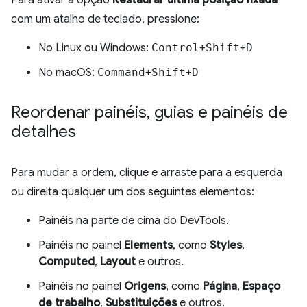
Para ativar a opção
Restaurar última posição fixada
com um atalho de teclado, pressione:
No Linux ou Windows:
Control
+
Shift
+
D
No macOS:
Command
+
Shift
+
D
Reordenar painéis
,
guias e painéis de
detalhes
Para mudar a ordem, clique e arraste para a esquerda
ou direita qualquer um dos seguintes elementos:
Painéis na parte de cima do DevTools.
Painéis no painel
Elements
, como
Styles
,
Computed
,
Layout
e outros.
Painéis no painel
Origens
, como
Página
,
Espaço
de trabalho
,
Substituições
e outros.