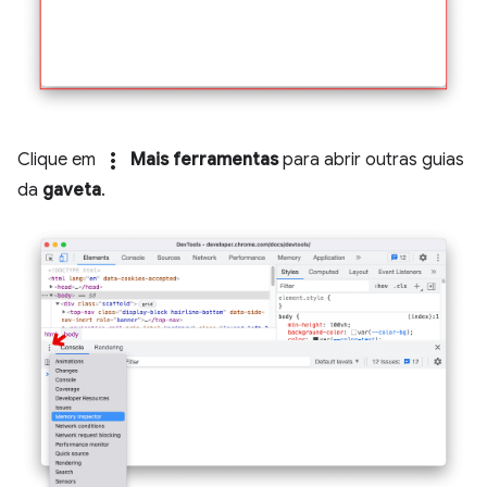
more_vert
Clique em
Mais ferramentas
para abrir outras guias
da
gaveta
.