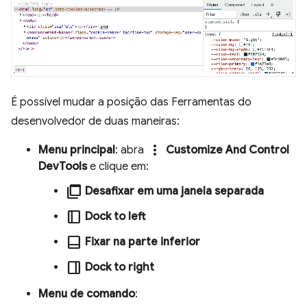
É possível mudar a posição das Ferramentas do
desenvolvedor de duas maneiras:
more_vert
Menu principal
: abra
Customize And Control
DevTools
e clique em:
ad_group
Desafixar em uma janela separada
dock_to_right
Dock to left
dock_to_bottom
Fixar na parte inferior
dock_to_left
Dock to right
Menu de comando
: