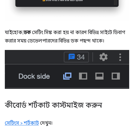
যাইহোক,
ডক
সেটিং সিঙ্ক করা হয় না কারণ বিভিন্ন সাইটে ডিবাগ
করার সময় ডেভেলপারদের বিভিন্ন ডক পছন্দ থাকে।
কীবোর্ড শর্টকাট কাস্টমাইজ করুন
সেটিংস > শর্টকাট
দেখুন।