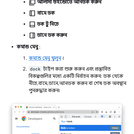
ad_group
আলাদা উইন্ডোতে আনডক করুন
dock_to_right
বামে ডক
dock_to_bottom
ডক টু নিচে
dock_to_left
ডানে ডক করুন
কমান্ড মেনু
:
কমান্ড মেনু খুলুন
।
dock
টাইপ করা শুরু করুন এবং প্রস্তাবিত
বিকল্পগুলির মধ্যে একটি নির্বাচন করুন: ডক থেকে
নীচে, বামে, ডানে, আনডক করুন বা শেষ ডক অবস্থান
পুনরুদ্ধার করুন৷