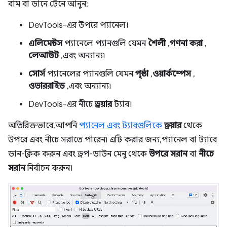
বাম বা ডানে টেনে আনুন:
DevTools-এর উপরে প্যানেল।
এলিমেন্টস
প্যানেলে প্যানগুলি যেমন
শৈলী
,
গণনা করা
,
লেআউট
, এবং অন্যান্য৷
সোর্স
প্যানেলের প্যানগুলি যেমন
পৃষ্ঠা
,
ওয়ার্কস্পেস
,
ওভাররাইড
, এবং অন্যান্য৷
DevTools-এর নীচে
ড্রয়ার
ট্যাব।
অতিরিক্তভাবে, আপনি
প্যানেল এবং ট্যাবগুলিকে
ড্রয়ার
থেকে
উপরে এবং নীচে সরাতে পারেন৷ এটি করার জন্য, প্যানেল বা ট্যাবে
ডান-ক্লিক করুন এবং ড্রপ-ডাউন মেনু থেকে
উপরে সরান
বা
নীচে
সরান
নির্বাচন করুন।