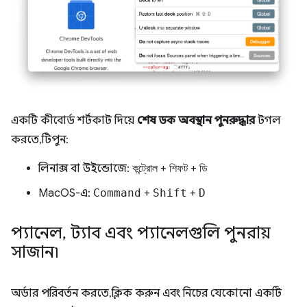
একটি কীবোর্ড শর্টকাট দিয়ে
শেষ ডক অবস্থান পুনরুদ্ধার
টগল
করতে, টিপুন:
লিনাক্স বা উইন্ডোজে:
কন্ট্রোল
+
শিফট
+
ডি
MacOS-এ:
Command
+
Shift
+
D
প্যানেল
,
ট্যাব এবং প্যানেলগুলি পুনরায়
সাজান৷
অর্ডার পরিবর্তন করতে, ক্লিক করুন এবং নিচের যেকোনো একটি