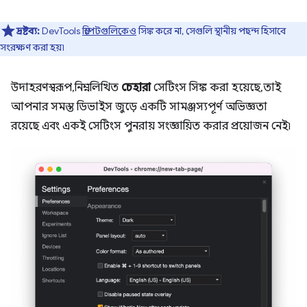
দ্রষ্টব্য:
DevTools
স্নিপেটগুলিকেও
সিঙ্ক করে না, সেগুলি স্থানীয় পছন্দ হিসাবে
সংরক্ষণ করা হয়৷
উদাহরণস্বরূপ, নিম্নলিখিত
চেহারা
সেটিংস সিঙ্ক করা হয়েছে, তাই
আপনার সমস্ত ডিভাইস জুড়ে একটি সামঞ্জস্যপূর্ণ অভিজ্ঞতা
রয়েছে এবং একই সেটিংস পুনরায় সংজ্ঞায়িত করার প্রয়োজন নেই৷