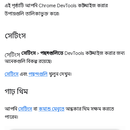
এই পৃষ্ঠাটি আপনি Chrome DevTools কাস্টমাইজ করার
উপায়গুলি তালিকাভুক্ত করে৷
সেটিংস
সেটিংস
সেটিংস
>
পছন্দগুলিতে
DevTools কাস্টমাইজ করার জন্য
অনেকগুলি বিকল্প রয়েছে৷
সেটিংস
এবং
পছন্দগুলি
খুলুন দেখুন।
গাঢ় থিম
আপনি
সেটিংস
বা
কমান্ড মেনুতে
অন্ধকার থিম সক্ষম করতে
পারেন।