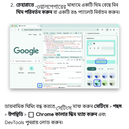
ওয়ালপেপারের
চেহারাতে
,
মাধ্যমে একটি থিম বেছে নিন
থিম পরিবর্তন করুন
বা একটি রঙ প্যালেট নির্বাচন করুন।
সেটিংস
ডায়নামিক থিমিং বন্ধ করতে,
সাফ করুন
সেটিংস
>
পছন্দ
check_box_outline_blank
>
উপস্থিতি
>
Chrome কালার স্কিম ম্যাচ করুন
এবং
DevTools পুনরায় লোড করুন।