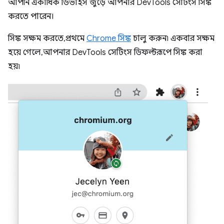
আপনি একাধিক ডিভাইস জুড়ে আপনার DevTools সেটিংস সিঙ্ক
করতে পারেন।
সিঙ্ক সক্ষম করতে, প্রথমে
Chrome সিঙ্ক
চালু করুন৷ একবার সক্ষম
হয়ে গেলে, আপনার DevTools সেটিংস ডিফল্টরূপে সিঙ্ক করা
হয়৷