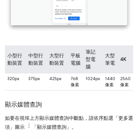
筆記
小型行
中型行
大型行
平板
大型
型電
4K
動裝置
動裝置
動裝置
電腦
筆電
腦
320px
375px
425px
768
1024px
1440
2560
像素
像素
像素
顯示媒體查詢
如要在視埠上方顯示媒體查詢中斷點，請依序點選「更多選
項」圖示
「顯示媒體查詢」
。