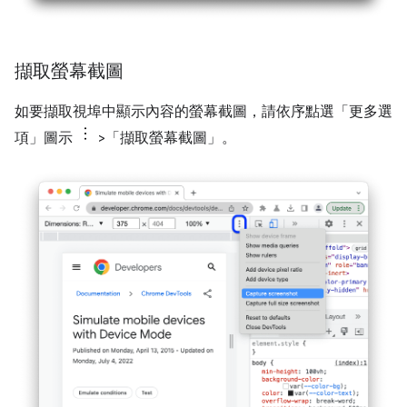
擷取螢幕截圖
如要擷取視埠中顯示內容的螢幕截圖，請依序點選「更多選
項」圖示
>「擷取螢幕截圖」
。