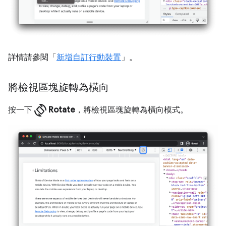
詳情請參閱「
新增自訂行動裝置
」。
將檢視區塊旋轉為橫向
screen_rotation
按一下
Rotate
，將檢視區塊旋轉為橫向模式。