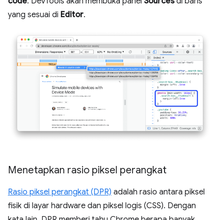
code
. DevTools akan membuka panel
Sources
di baris
yang sesuai di
Editor
.
Menetapkan rasio piksel perangkat
Rasio piksel perangkat (DPR)
adalah rasio antara piksel
fisik di layar hardware dan piksel logis (CSS). Dengan
kata lain, DPR memberi tahu Chrome berapa banyak