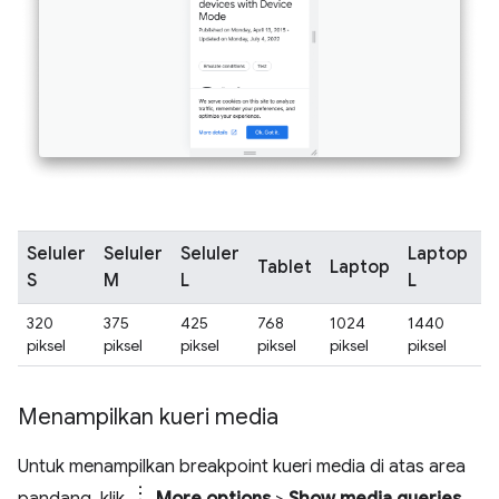
Seluler
Seluler
Seluler
Laptop
Tablet
Laptop
4
S
M
L
L
320
375
425
768
1024
1440
2
piksel
piksel
piksel
piksel
piksel
piksel
pi
Menampilkan kueri media
Untuk menampilkan breakpoint kueri media di atas area