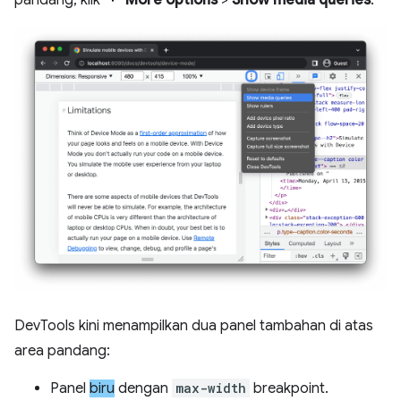
pandang, klik
More options
>
Show media queries
.
DevTools kini menampilkan dua panel tambahan di atas
area pandang:
Panel
biru
dengan
max-width
breakpoint.