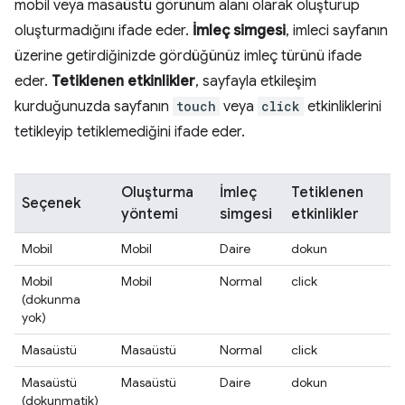
mobil veya masaüstü görünüm alanı olarak oluşturup
oluşturmadığını ifade eder.
İmleç simgesi
, imleci sayfanın
üzerine getirdiğinizde gördüğünüz imleç türünü ifade
eder.
Tetiklenen etkinlikler
, sayfayla etkileşim
kurduğunuzda sayfanın
touch
veya
click
etkinliklerini
tetikleyip tetiklemediğini ifade eder.
Oluşturma
İmleç
Tetiklenen
Seçenek
yöntemi
simgesi
etkinlikler
Mobil
Mobil
Daire
dokun
Mobil
Mobil
Normal
click
(dokunma
yok)
Masaüstü
Masaüstü
Normal
click
Masaüstü
Masaüstü
Daire
dokun
(dokunmatik)