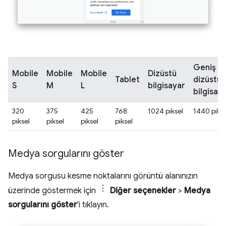
Geniş
Mobile
Mobile
Mobile
Dizüstü
Tablet
dizüstü
S
M
L
bilgisayar
bilgisay
320
375
425
768
1024 piksel
1440 pikse
piksel
piksel
piksel
piksel
Medya sorgularını göster
Medya sorgusu kesme noktalarını görüntü alanınızın
üzerinde göstermek için
Diğer seçenekler
>
Medya
sorgularını göster
'i tıklayın.