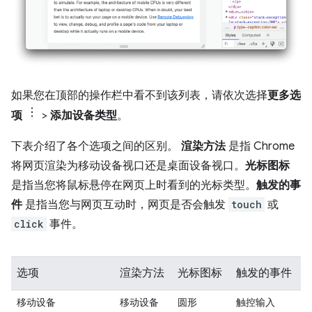
如果您在顶部的操作栏中看不到该列表，请依次选择
更多选
项
>
添加设备类型
。
下表介绍了各个选项之间的区别。
渲染方法
是指 Chrome
将网页渲染为移动设备视口还是桌面设备视口。
光标图标
是指当您将鼠标悬停在网页上时看到的光标类型。
触发的事
件
是指当您与网页互动时，网页是否会触发
touch
或
click
事件。
选项
渲染方法
光标图标
触发的事件
移动设备
移动设备
圆形
触控输入