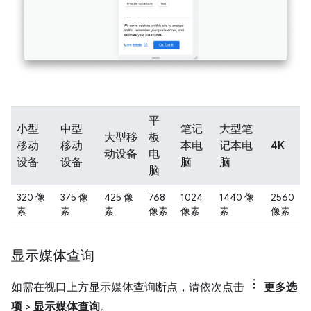
平
小型
中型
笔记
大型笔
大型移
板
移动
移动
本电
记本电
4K
动设备
电
设备
设备
脑
脑
脑
320 像
375 像
425 像
768
1024
1440 像
2560
素
素
素
像素
像素
素
像素
显示媒体查询
如需在视口上方显示媒体查询断点，请依次点击
更多选
项
>
显示媒体查询
。