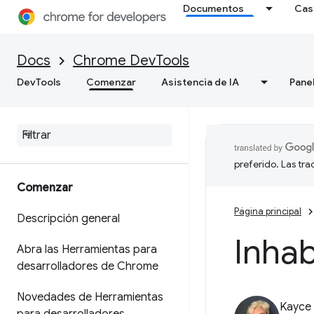
Documentos
Cas
Docs
Chrome DevTools
DevTools
Comenzar
Asistencia de IA
Pane
preferido. Las tr
Comenzar
Página principal
Descripción general
Inhab
Abra las Herramientas para
desarrolladores de Chrome
Novedades de Herramientas
Kayce