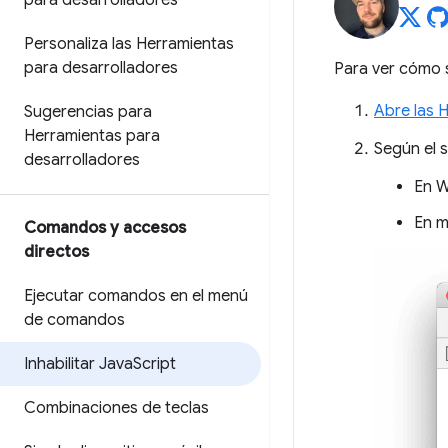
para desarrolladores
Personaliza las Herramientas
para desarrolladores
Para ver cómo s
Abre las 
Sugerencias para
Herramientas para
Según el s
desarrolladores
En W
En 
Comandos y accesos
directos
Ejecutar comandos en el menú
de comandos
Inhabilitar Java
Script
Combinaciones de teclas