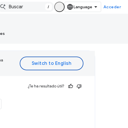
/
Acceder
tes
ma
¿Te ha resultado útil?