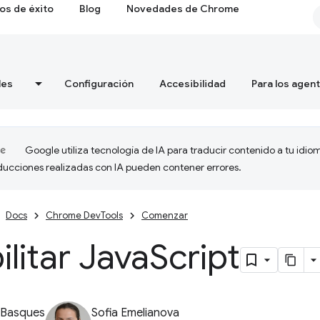
os de éxito
Blog
Novedades de Chrome
les
Configuración
Accesibilidad
Para los agen
Google utiliza tecnología de IA para traducir contenido a tu idio
aducciones realizadas con IA pueden contener errores.
Docs
Chrome DevTools
Comenzar
ilitar Java
Script
 Basques
Sofia Emelianova