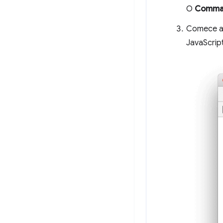
O
Comma
Comece a 
JavaScript