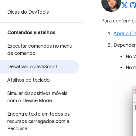
Dicas do Dev
Tools
Para conferir 
Comandos e atalhos
Abra o C
Dependend
Executar comandos no menu
de comando
No W
Desativar o Java
Script
No 
Atalhos do teclado
Simular dispositivos móveis
com o Device Mode
Encontre texto em todos os
recursos carregados com a
Pesquisa