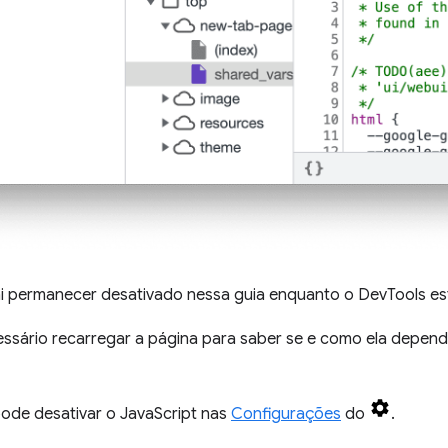
ai permanecer desativado nessa guia enquanto o DevTools est
essário recarregar a página para saber se e como ela depen
de desativar o JavaScript nas
Configurações
do
.