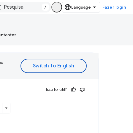
/
Fazer login
entantes
eu
Isso foi útil?