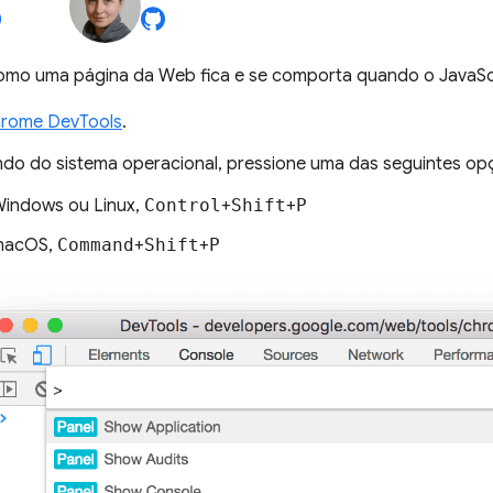
como uma página da Web fica e se comporta quando o JavaScr
hrome DevTools
.
o do sistema operacional, pressione uma das seguintes op
indows ou Linux,
Control
+
Shift
+
P
macOS,
Command
+
Shift
+
P