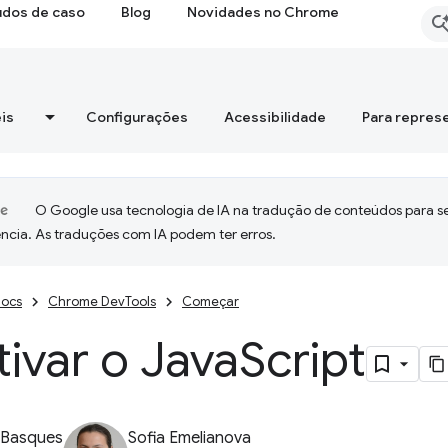
udos de caso
Blog
Novidades no Chrome
is
Configurações
Acessibilidade
Para repres
O Google usa tecnologia de IA na tradução de conteúdos para s
ncia. As traduções com IA podem ter erros.
ocs
Chrome DevTools
Começar
ivar o Java
Script
 Basques
Sofia Emelianova