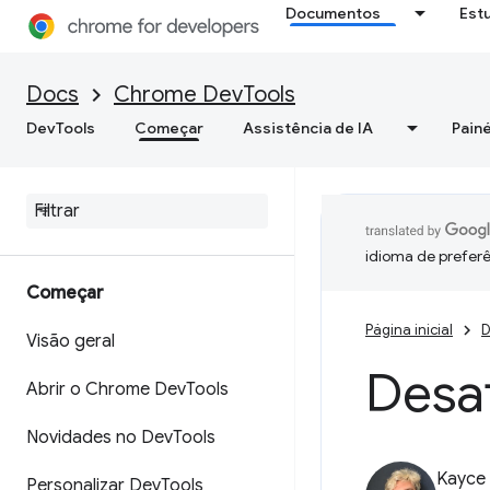
Documentos
Est
Docs
Chrome DevTools
DevTools
Começar
Assistência de IA
Painé
idioma de preferê
Começar
Página inicial
D
Visão geral
Desat
Abrir o Chrome Dev
Tools
Novidades no Dev
Tools
Kayce
Personalizar Dev
Tools