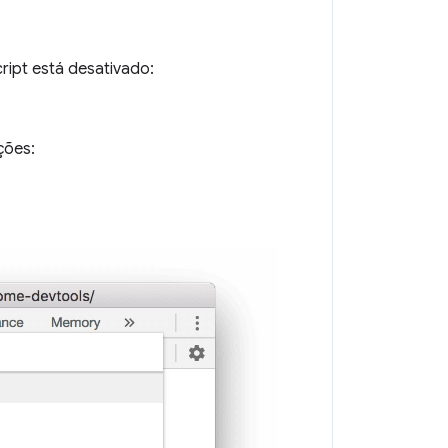
ipt está desativado:
ções: