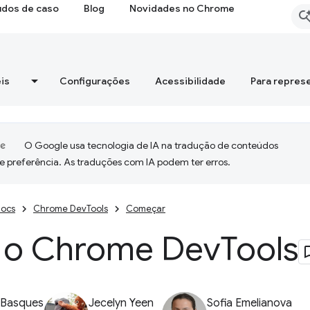
udos de caso
Blog
Novidades no Chrome
is
Configurações
Acessibilidade
Para repres
O Google usa tecnologia de IA na tradução de conteúdos
e preferência. As traduções com IA podem ter erros.
ocs
Chrome DevTools
Começar
r o Chrome Dev
Tools
 Basques
Jecelyn Yeen
Sofia Emelianova