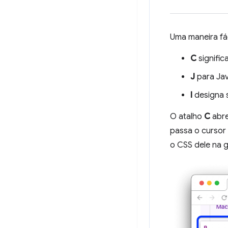
Uma maneira fác
C
signific
J
para Jav
I
designa 
O atalho
C
abre
passa o cursor
o CSS dele na 