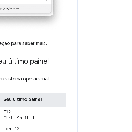
seção para saber mais.
u último painel
eu sistema operacional:
Seu último painel
F12
+
+
I
Ctrl
Shift
+
Fn
F12