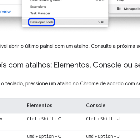
el abrir o último painel com um atalho. Consulte a próxima 
éis com atalhos: Elementos
,
Console ou se
ar o teclado, pressione um atalho no Chrome de acordo com s
Elementos
Console
x
+
+
C
+
+
J
Ctrl
Shift
Ctrl
Shift
+
+
C
+
+
J
Cmd
Option
Cmd
Option