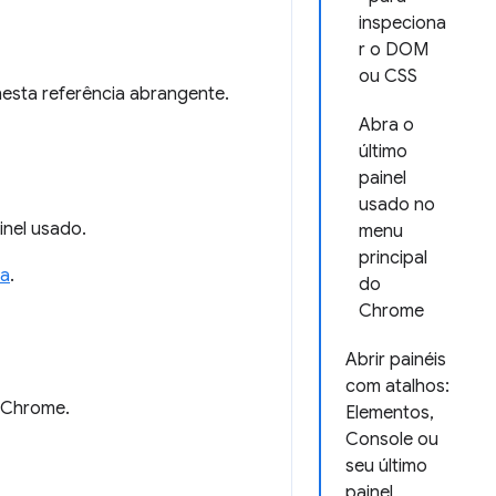
inspeciona
r o DOM
ou CSS
nesta referência abrangente.
Abra o
último
painel
usado no
inel usado.
menu
principal
ia
.
do
Chrome
Abrir painéis
com atalhos:
o Chrome.
Elementos,
Console ou
seu último
painel