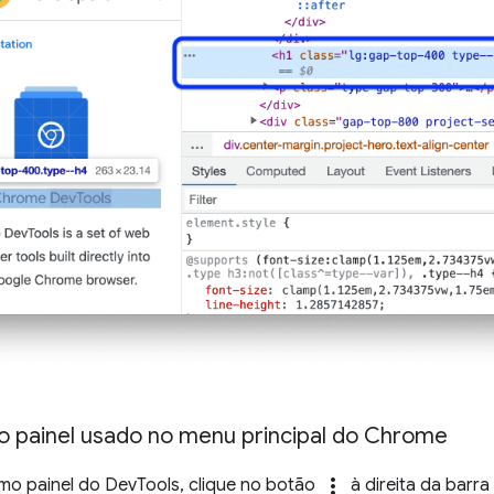
mo painel usado no menu principal do Chrome
more_vert
timo painel do DevTools, clique no botão
à direita da barr