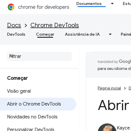
Documentos
Est
Docs
Chrome DevTools
DevTools
Começar
Assistência de IA
Painé
para seu idioma d
Começar
Página inicial
D
Visão geral
Abri
Abrir o Chrome Dev
Tools
Novidades no Dev
Tools
Kayce
Personalizar Dev
Tools