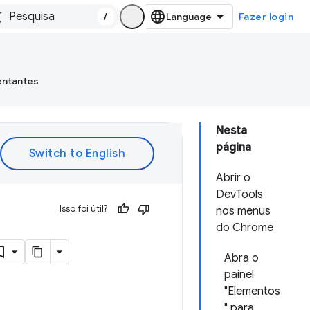
/
Fazer login
entantes
Nesta
página
Abrir o
DevTools
Isso foi útil?
nos menus
do Chrome
Abra o
painel
"Elementos
" para