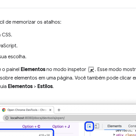
il de memorizar os atalhos:
a CSS.
aScript.
sua escolha.
ink_selection
 o painel
Elementos
no modo inspetor
. Esse modo mostr
 sobre elementos em uma página. Você também pode clicar e
guia
Elementos
>
Estilos
.