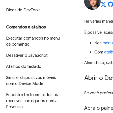
Dicas do Dev
Tools
Há várias manei
Comandos e atalhos
É possível ace
Executar comandos no menu
Nos
menu
de comando
Com
atal
Desativar o Java
Script
Além disso, sa
Atalhos do teclado
Abrir o De
Simular dispositivos móveis
com o Device Mode
Se você prefer
Encontre texto em todos os
recursos carregados com a
Pesquisa
Abra o pain