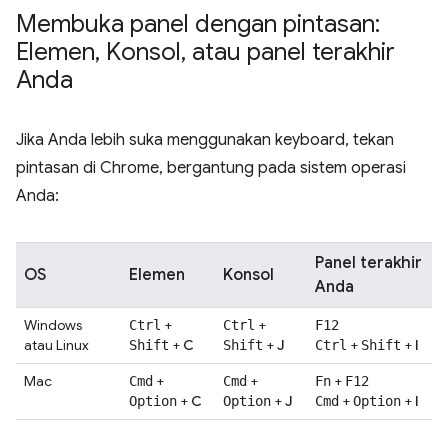
Membuka panel dengan pintasan:
Elemen
,
Konsol
,
atau panel terakhir
Anda
Jika Anda lebih suka menggunakan keyboard, tekan
pintasan di Chrome, bergantung pada sistem operasi
Anda:
Panel terakhir
OS
Elemen
Konsol
Anda
Windows
+
+
Ctrl
Ctrl
F12
atau Linux
+
C
+
J
+
+
I
Shift
Shift
Ctrl
Shift
Mac
+
+
+
Cmd
Cmd
Fn
F12
+
C
+
J
+
+
I
Option
Option
Cmd
Option