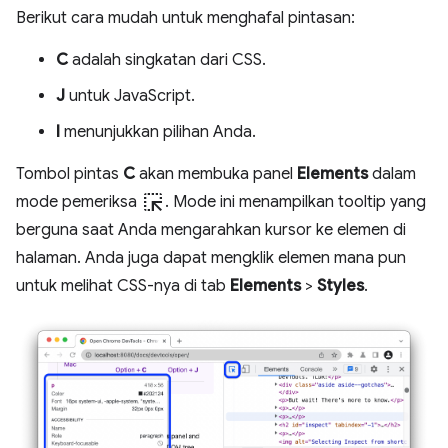
Berikut cara mudah untuk menghafal pintasan:
C
adalah singkatan dari CSS.
J
untuk JavaScript.
I
menunjukkan pilihan Anda.
Tombol pintas
C
akan membuka panel
Elements
dalam
ink_selection
mode pemeriksa
. Mode ini menampilkan tooltip yang
berguna saat Anda mengarahkan kursor ke elemen di
halaman. Anda juga dapat mengklik elemen mana pun
untuk melihat CSS-nya di tab
Elements
>
Styles
.