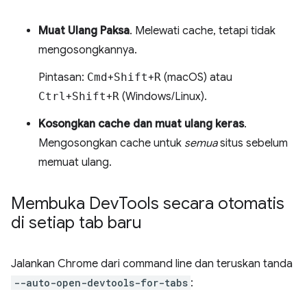
Muat Ulang Paksa
. Melewati cache, tetapi tidak
mengosongkannya.
Pintasan:
Cmd
+
Shift
+
R
(macOS) atau
Ctrl
+
Shift
+
R
(Windows/Linux).
Kosongkan cache dan muat ulang keras
.
Mengosongkan cache untuk
semua
situs sebelum
memuat ulang.
Membuka Dev
Tools secara otomatis
di setiap tab baru
Jalankan Chrome dari command line dan teruskan tanda
--auto-open-devtools-for-tabs
: