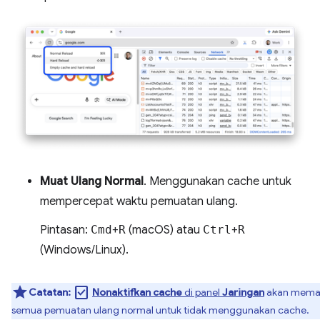
Muat Ulang Normal
. Menggunakan cache untuk
mempercepat waktu pemuatan ulang.
Pintasan:
Cmd
+
R
(macOS) atau
Ctrl
+
R
(Windows/Linux).
check_box
Catatan:
Nonaktifkan cache
di panel
Jaringan
akan mema
semua pemuatan ulang normal untuk tidak menggunakan cache.