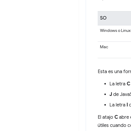
SO
Windows o Linux
Mac
Esta es una for
La letra
C
J
de JavaS
La letra
I
d
El atajo
C
abre 
útiles cuando c