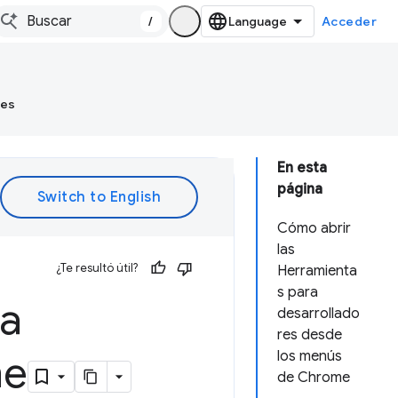
/
Acceder
tes
En esta
página
Cómo abrir
las
¿Te resultó útil?
Herramienta
s para
ra
desarrollado
res desde
me
los menús
de Chrome