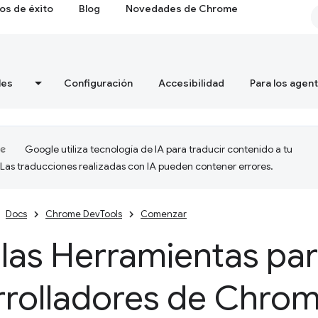
os de éxito
Blog
Novedades de Chrome
les
Configuración
Accesibilidad
Para los agen
Google utiliza tecnología de IA para traducir contenido a tu
 Las traducciones realizadas con IA pueden contener errores.
Docs
Chrome DevTools
Comenzar
las Herramientas pa
rrolladores de Chro