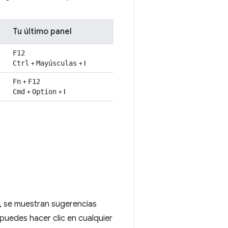
Tu último panel
F12
+
+
I
Ctrl
Mayúsculas
+
Fn
F12
+
+
I
Cmd
Option
, se muestran sugerencias
puedes hacer clic en cualquier