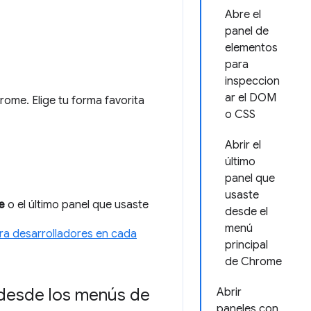
Abre el
panel de
elementos
para
inspeccion
ar el DOM
ome. Elige tu forma favorita
o CSS
Abrir el
último
panel que
usaste
e
o el último panel que usaste
desde el
menú
ra desarrolladores en cada
principal
de Chrome
 desde los menús de
Abrir
paneles con