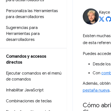
para desarrolladores
Personaliza las Herramientas
Kayce
para desarrolladores
Sugerencias para
Herramientas para
Existen muchas 
desarrolladores
de esta referenc
Puedes acceder
Comandos y accesos
directos
Desde lo
Con
comb
Ejecutar comandos en el menú
de comandos
Además, obtén
Inhabilitar Java
Script
pestaña nueva
.
Combinaciones de teclas
Cómo abri