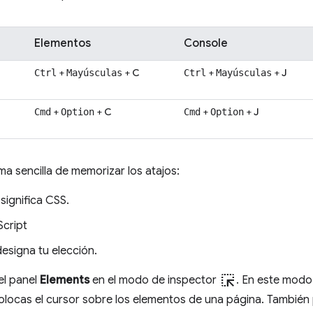
Elementos
Console
+
+
C
+
+
J
Ctrl
Mayúsculas
Ctrl
Mayúsculas
+
+
C
+
+
J
Cmd
Option
Cmd
Option
ma sencilla de memorizar los atajos:
significa CSS.
cript
esigna tu elección.
ink_selection
el panel
Elements
en el modo de inspector
. En este modo
olocas el cursor sobre los elementos de una página. También 