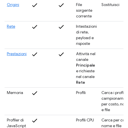
Origini
File
Sostituisci
sorgente
corrente
Rete
Intestazioni
di rete,
payload e
risposte
Prestazioni
Attività nel
canale
Principale
e richieste
nel canale
Rete
Memoria
Profili
Cerca i profili d
campionamen
per costo, no
e file
Profiler di
Profili CPU
Cerca per cost
JavaScript
nome e file