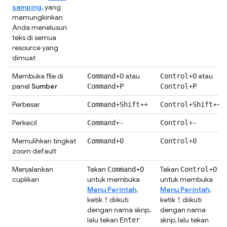
samping
, yang
memungkinkan
Anda menelusuri
teks di semua
resource yang
dimuat
Membuka file di
+
atau
+
atau
Command
O
Control
O
panel
Sumber
+
+
Command
P
Control
P
Perbesar
+
+
+
+
Command
Shift
+
Control
Shift
+
Perkecil
+
+
Command
-
Control
-
Memulihkan tingkat
+
+
Command
0
Control
0
zoom default
Menjalankan
Tekan
+
Tekan
+
Command
O
Control
O
cuplikan
untuk membuka
untuk membuka
Menu Perintah
,
Menu Perintah
,
ketik
diikuti
ketik
diikuti
!
!
dengan nama skrip,
dengan nama
lalu tekan
skrip, lalu tekan
Enter