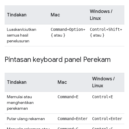
Windows /
Tindakan
Mac
Linux
Luaskan/ciutkan
+
+
+
+
Command
Option
Control
Shift
semua hasil
atau
atau
{
}
{
}
penelusuran
Pintasan keyboard panel Perekam
Windows /
Tindakan
Mac
Linux
Memulai atau
+
+
Command
E
Control
E
menghentikan
perekaman
Putar ulang rekaman
+
+
Command
Enter
Control
Enter