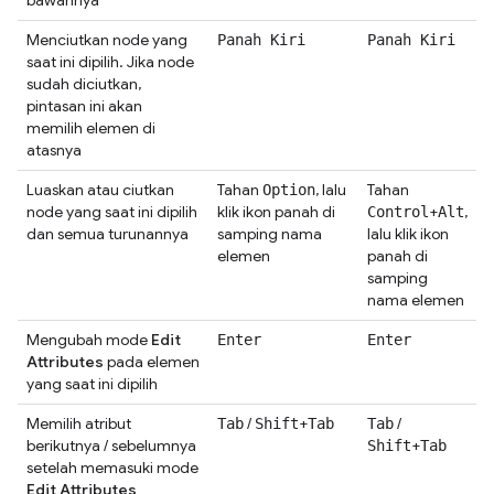
bawahnya
Menciutkan node yang
Panah Kiri
Panah Kiri
saat ini dipilih. Jika node
sudah diciutkan,
pintasan ini akan
memilih elemen di
atasnya
Luaskan atau ciutkan
Tahan
, lalu
Tahan
Option
node yang saat ini dipilih
klik ikon panah di
+
,
Control
Alt
dan semua turunannya
samping nama
lalu klik ikon
elemen
panah di
samping
nama elemen
Mengubah mode
Edit
Enter
Enter
Attributes
pada elemen
yang saat ini dipilih
Memilih atribut
/
+
/
Tab
Shift
Tab
Tab
berikutnya / sebelumnya
+
Shift
Tab
setelah memasuki mode
Edit Attributes