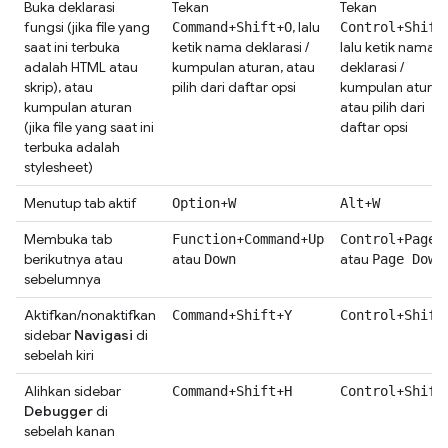
Buka deklarasi
Tekan
Tekan
fungsi (jika file yang
+
+
, lalu
+
Command
Shift
O
Control
Shift
saat ini terbuka
ketik nama deklarasi /
lalu ketik nama
adalah HTML atau
kumpulan aturan, atau
deklarasi /
skrip), atau
pilih dari daftar opsi
kumpulan aturan
kumpulan aturan
atau pilih dari
(jika file yang saat ini
daftar opsi
terbuka adalah
stylesheet)
Menutup tab aktif
+
+
Option
W
Alt
W
Membuka tab
+
+
+
Function
Command
Up
Control
Page 
berikutnya atau
atau
atau
Down
Page Down
sebelumnya
Aktifkan/nonaktifkan
+
+
+
Command
Shift
Y
Control
Shift
sidebar
Navigasi
di
sebelah kiri
Alihkan sidebar
+
+
+
Command
Shift
H
Control
Shift
Debugger
di
sebelah kanan