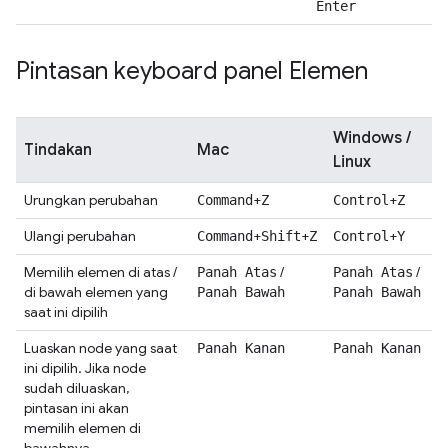
Enter
Pintasan keyboard panel Elemen
Windows /
Tindakan
Mac
Linux
Urungkan perubahan
+
+
Command
Z
Control
Z
Ulangi perubahan
+
+
+
Command
Shift
Z
Control
Y
Memilih elemen di atas /
/
/
Panah Atas
Panah Atas
di bawah elemen yang
Panah Bawah
Panah Bawah
saat ini dipilih
Luaskan node yang saat
Panah Kanan
Panah Kanan
ini dipilih. Jika node
sudah diluaskan,
pintasan ini akan
memilih elemen di