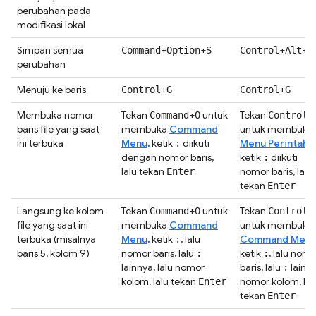
perubahan pada
modifikasi lokal
Simpan semua
+
+
+
+
Command
Option
S
Control
Alt
S
perubahan
Menuju ke baris
+
+
Control
G
Control
G
Membuka nomor
Tekan
+
untuk
Tekan
+
Command
O
Control
baris file yang saat
membuka
Command
untuk membuka
ini terbuka
Menu
, ketik
diikuti
Menu Perintah
,
:
dengan nomor baris,
ketik
diikuti
:
lalu tekan
nomor baris, lalu
Enter
tekan
Enter
Langsung ke kolom
Tekan
+
untuk
Tekan
+
Command
O
Control
file yang saat ini
membuka
Command
untuk membuka
terbuka (misalnya
Menu
, ketik
, lalu
Command Men
:
baris 5, kolom 9)
nomor baris, lalu
ketik
, lalu nomo
:
:
lainnya, lalu nomor
baris, lalu
lain, l
:
kolom, lalu tekan
nomor kolom, lal
Enter
tekan
Enter