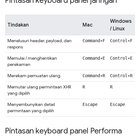
Pintasan keyboard panel jaringan
Windows
Tindakan
Mac
/ Linux
Menelusuri header, payload, dan
+
+
Command
F
Control
F
respons
Memulai / menghentikan
+
+
Command
E
Control
E
perekaman
Merekam pemuatan ulang
+
+
Command
R
Control
R
Memutar ulang permintaan XHR
R
R
yang dipilih
Menyembunyikan detail
Escape
Escape
permintaan yang dipilih
Pintasan keyboard panel Performa