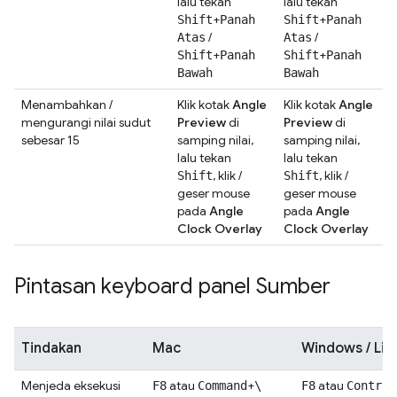
lalu tekan
lalu tekan
+
+
Shift
Panah
Shift
Panah
/
/
Atas
Atas
+
+
Shift
Panah
Shift
Panah
Bawah
Bawah
Menambahkan /
Klik kotak
Angle
Klik kotak
Angle
mengurangi nilai sudut
Preview
di
Preview
di
sebesar 15
samping nilai,
samping nilai,
lalu tekan
lalu tekan
, klik /
, klik /
Shift
Shift
geser mouse
geser mouse
pada
Angle
pada
Angle
Clock Overlay
Clock Overlay
Pintasan keyboard panel Sumber
Tindakan
Mac
Windows / Lin
Menjeda eksekusi
atau
+
atau
F8
Command
\
F8
Control