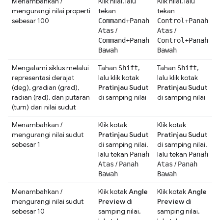
Menambahkan /
Klik nilai, lalu
Klik nilai, lalu
mengurangi nilai properti
tekan
tekan
sebesar 100
+
+
Command
Panah
Control
Panah
/
/
Atas
Atas
+
+
Command
Panah
Control
Panah
Bawah
Bawah
Mengalami siklus melalui
Tahan
,
Tahan
,
Shift
Shift
representasi derajat
lalu klik kotak
lalu klik kotak
(deg), gradian (grad),
Pratinjau Sudut
Pratinjau Sudut
radian (rad), dan putaran
di samping nilai
di samping nilai
(turn) dari nilai sudut
Menambahkan /
Klik kotak
Klik kotak
mengurangi nilai sudut
Pratinjau Sudut
Pratinjau Sudut
sebesar 1
di samping nilai,
di samping nilai,
lalu tekan
lalu tekan
Panah
Panah
/
/
Atas
Panah
Atas
Panah
Bawah
Bawah
Menambahkan /
Klik kotak
Angle
Klik kotak
Angle
mengurangi nilai sudut
Preview
di
Preview
di
sebesar 10
samping nilai,
samping nilai,