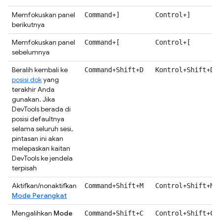
Memfokuskan panel
+
+
Command
]
Control
]
berikutnya
Memfokuskan panel
+
+
Command
[
Control
[
sebelumnya
Beralih kembali ke
+
+
+
+
Command
Shift
D
Kontrol
Shift
D
posisi dok
yang
terakhir Anda
gunakan. Jika
DevTools berada di
posisi defaultnya
selama seluruh sesi,
pintasan ini akan
melepaskan kaitan
DevTools ke jendela
terpisah
Aktifkan/nonaktifkan
+
+
+
+
Command
Shift
M
Control
Shift
M
Mode Perangkat
Mengalihkan
Mode
+
+
+
+
Command
Shift
C
Control
Shift
C