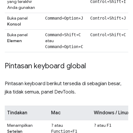
yang terakhir
+
+
Control
Shift
I
Anda gunakan
Buka panel
+
+
+
+
Command
Option
J
Control
Shift
J
Konsol
Buka panel
+
+
+
+
Command
Shift
C
Control
Shift
C
Elemen
atau
+
+
Command
Option
C
Pintasan keyboard global
Pintasan keyboard berikut tersedia di sebagian besar,
jika tidak semua, panel DevTools.
Tindakan
Mac
Windows / Linux
Menampilkan
atau
atau
?
?
F1
Setelan
+
Function
F1