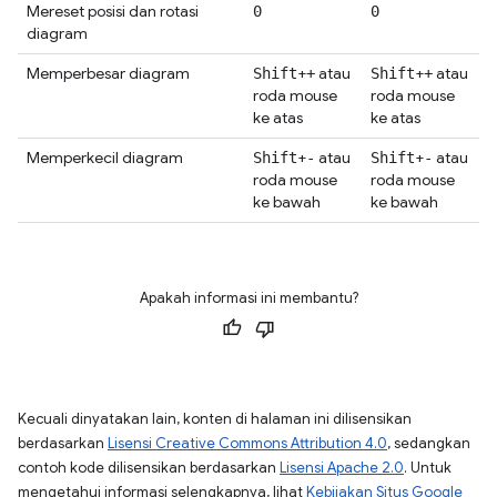
Mereset posisi dan rotasi
0
0
diagram
Memperbesar diagram
+
atau
+
atau
Shift
+
Shift
+
roda mouse
roda mouse
ke atas
ke atas
Memperkecil diagram
+
atau
+
atau
Shift
-
Shift
-
roda mouse
roda mouse
ke bawah
ke bawah
Apakah informasi ini membantu?
Kecuali dinyatakan lain, konten di halaman ini dilisensikan
berdasarkan
Lisensi Creative Commons Attribution 4.0
, sedangkan
contoh kode dilisensikan berdasarkan
Lisensi Apache 2.0
. Untuk
mengetahui informasi selengkapnya, lihat
Kebijakan Situs Google