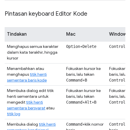
Pintasan keyboard Editor Kode
Tindakan
Mac
Windows /
Menghapus semua karakter
+
+
Option
Delete
Control
D
dalam kata terakhir, hingga
kursor
Menambahkan atau
Fokuskan kursor ke
Fokuskan k
menghapus
titik henti
baris, lalu tekan
baris, lalu 
sementara baris kode
+
+
Command
B
Control
B
Membuka dialog edit titik
Fokuskan kursor ke
Fokuskan k
henti sementara untuk
baris, lalu tekan
baris, lalu 
mengedit
titik henti
+
+
+
Command
Alt
B
Control
A
sementara bersyarat
atau
titik log
Membuka dialog
titik henti
+klik nomor
+k
Command
Control