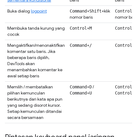
sementara kondisional
baris
baris
Buka dialog
logpoint
+
+klik
+
Command
Shift
Control
S
nomor baris
nomor bari
Membuka tanda kurung yang
+
+
Control
M
Control
M
cocok
Mengaktifkan/menonaktifkan
+
+
Command
/
Control
/
komentar satu baris. Jika
beberapa baris dipilih,
DevTools akan
menambahkan komentar ke
awal setiap baris
Memilih / membatalkan
+
/
+
Command
D
Control
D
pilihan kemunculan
+
+
Command
U
Control
U
berikutnya dari kata apa pun
yang sedang disorot kursor.
Setiap kemunculan ditandai
secara bersamaan