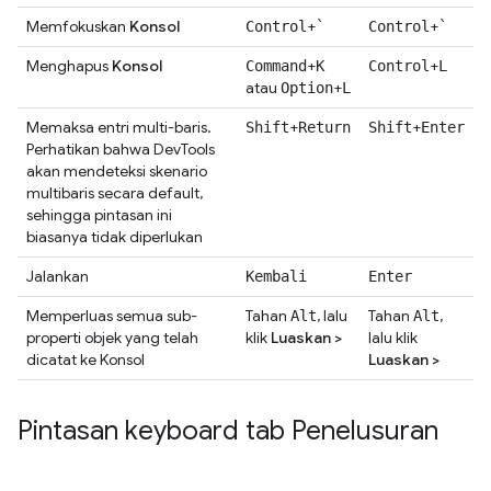
Memfokuskan
Konsol
+
+
Control
`
Control
`
Menghapus
Konsol
+
+
Command
K
Control
L
atau
+
Option
L
Memaksa entri multi-baris.
+
+
Shift
Return
Shift
Enter
Perhatikan bahwa DevTools
akan mendeteksi skenario
multibaris secara default,
sehingga pintasan ini
biasanya tidak diperlukan
Jalankan
Kembali
Enter
Memperluas semua sub-
Tahan
, lalu
Tahan
,
Alt
Alt
properti objek yang telah
klik
Luaskan
>
lalu klik
dicatat ke Konsol
Luaskan
>
Pintasan keyboard tab Penelusuran