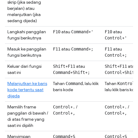
skrip (jika sedang
berjalan) atau
melanjutkan (jika
sedang dijeda)
Langkahi panggilan
atau
+
atau
F10
Command
'
F10
fungsi berikutnya
+
Control
'
Masuk ke panggilan
atau
+
atau
F11
Command
;
F11
fungsi berikutnya
+
Control
;
Keluar dari fungsi
+
atau
+
atau
Shift
F11
Shift
F11
saat ini
+
+
+
Command
Shift
;
Control
Shift
Melanjutkan ke baris
Tahan
, lalu klik
Tahan
,
Command
Kontrol
kode tertentu saat
baris kode
lalu klik baris kod
dijeda
Memilih frame
+
/
+
/
Control
.
Control
.
panggilan di bawah /
+
+
Control
,
Control
,
di atas frame yang
saat ini dipilih
Menyimpan
+
+
Command
S
Control
S