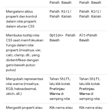
Panah Bawah
Panah Bawah
Mengalami siklus
/
/
Panah Kiri
Panah Kiri
properti dan kontrol
Panah Kanan
Panah Kanan
dalam nilai properti
dalam aturan CSS
Membuka tooltip nilai
+
+
Option
Panah
Alt
Panah
CSS saat memfokuskan
Bawah
Bawah
fungsi dalam nilai
properti (misalnya, var,
calc, clamp, dll., yang
diidentifikasi dengan
garis bawah putus-
putus)
Mengubah representasi
Tahan
,
Tahan
,
Shift
Shift
nilai warna (misalnya,
lalu klik kotak
lalu klik kotak
RGB, heksadesimal,
Pratinjau
Pratinjau
oklch, dll.)
Warna
di
Warna
di
samping nilai
samping nilai
Mengedit properti atau
Klik nama atau
Klik nama atau