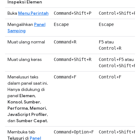
Inspeksi Elemen
Buka
Menu Perintah
+
+
+
+
Command
Shift
P
Control
Shift
P
Mengalihkan
Panel
Escape
Escape
Samping
Muat ulang normal
+
atau
Command
R
F5
+
Control
R
Muat ulang keras
+
+
+
atau
Command
Shift
R
Control
F5
+
+
Control
Shift
R
Menelusuri teks
+
+
Command
F
Control
F
dalam panel saat ini.
Hanya didukung di
panel
Elemen
,
Konsol
,
Sumber
,
Performa
,
Memori
,
JavaScript Profiler
,
dan
Sumber Cepat
.
Membuka tab
+
+
+
+
Command
Option
F
Control
Shift
F
Telusuri
di
Panel