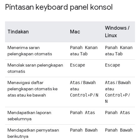
Pintasan keyboard panel konsol
Windows /
Tindakan
Mac
Linux
Menerima saran
Panah Kanan
Panah Kanan
pelengkapan otomatis
atau
atau
Tab
Tab
Menolak saran pelengkapan
Escape
Escape
otomatis
Menavigasi daftar
/
/
Atas
Bawah
Atas
Bawah
pelengkapan otomatis ke
atau
atau
atas atau ke bawah
+
/
+
/
Control
P
N
Control
P
N
Mendapatkan laporan
Panah Atas
Panah Atas
sebelumnya
Mendapatkan pernyataan
Panah Bawah
Panah Bawah
berikutnya