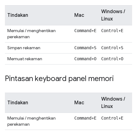
Windows /
Tindakan
Mac
Linux
Memulai / menghentikan
+
+
Command
E
Control
E
perekaman
Simpan rekaman
+
+
Command
S
Control
S
Memuat rekaman
+
+
Command
O
Control
O
Pintasan keyboard panel memori
Windows /
Tindakan
Mac
Linux
Memulai / menghentikan
+
+
Command
E
Control
E
perekaman