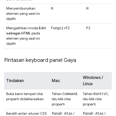
Menyembunyikan
H
H
elemen yang saat ini
dipilih
Mengalihkan mode
Edit
+
Fungsi
F2
F2
sebagai HTML
pada
elemen yang saat ini
dipilih
Pintasan keyboard panel Gaya
Windows /
Tindakan
Mac
Linux
Buka baris tempat nilai
Tahan
,
Tahan
,
Command
Kontrol
properti dideklarasikan
lalu klik nilai
lalu klik nilai
properti
properti
Beralih antar-aturan CSS
/
/
Panah Atas
Panah Atas