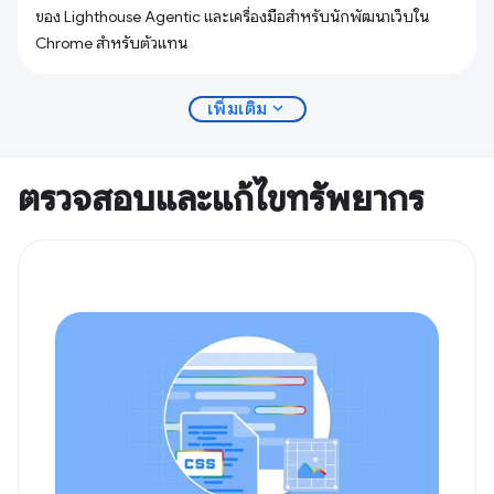
ของ Lighthouse Agentic และเครื่องมือสำหรับนักพัฒนาเว็บใน
Chrome สำหรับตัวแทน
expand_more
เพิ่มเติม
ตรวจสอบและแก้ไขทรัพยากร