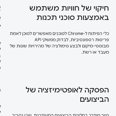
חיקוי של חוויות משתמש
א
באמצעות סוכני תכנות
ק
כלי הפיתוח ל-Chrome לסוכנים מאפשרים לסוכן לאמת
פריסות רספונסיביות, לבדוק ממשקי API
מבוססי-מיקום ולבצע סימולציה של מהירויות שונות של
ל
מעבד או רשת.
ב
ס
הפסקה לאופטימיזציה של
e
הביצועים
מ
ל
סיור מודרך בחלונית הביצועים המעודכנת, שבו נסביר