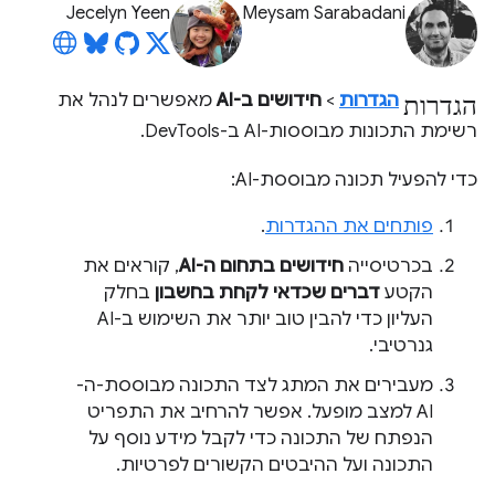
Jecelyn Yeen
Meysam Sarabadani
הגדרות
הגדרות
>
חידושים ב-AI
מאפשרים לנהל את
רשימת התכונות מבוססות-AI ב-DevTools.
כדי להפעיל תכונה מבוססת-AI:
פותחים את ההגדרות
.
בכרטיסייה
חידושים בתחום ה-AI
, קוראים את
הקטע
דברים שכדאי לקחת בחשבון
בחלק
העליון כדי להבין טוב יותר את השימוש ב-AI
גנרטיבי.
מעבירים את המתג לצד התכונה מבוססת-ה-
AI למצב מופעל. אפשר להרחיב את התפריט
הנפתח של התכונה כדי לקבל מידע נוסף על
התכונה ועל ההיבטים הקשורים לפרטיות.