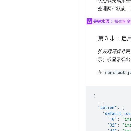
状态或完成某些
处理两种状态，
关键术语
：
操作的徽
第 3 步：
扩展程序操作
用
示）或显示弹出
在
manifest.j
{
...
"action"
:
{
"default_ico
"16"
:
"im
"32"
:
"im
"48"
:
"im