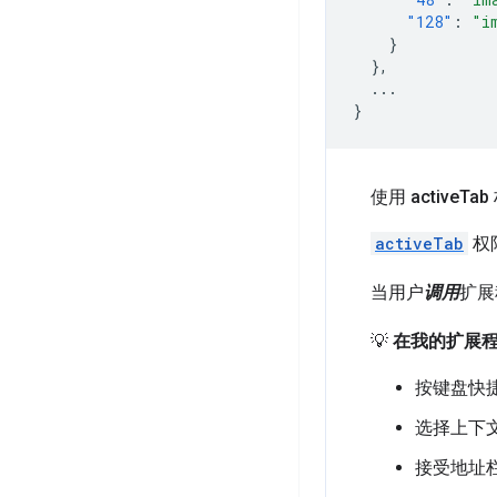
"128"
:
"i
}
},
...
}
使用 active
Ta
activeTab
权
当用户
调用
扩展
💡
在我的扩展程序
按键盘快
选择上下
接受地址