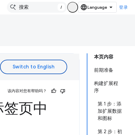
/
登录
本页内容
前期准备
构建扩展程
序
该内容对您有帮助吗？
标签页中
第 1 步：添
加扩展数据
和图标
第 2 步：初