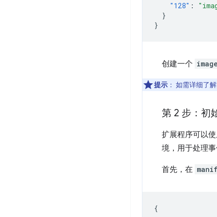
"128"
:
"ima
}
}
创建一个
imag
提示
：
如需详细了解
第 2 步：
扩展程序可以使
境，用于处理事
首先，在
mani
{