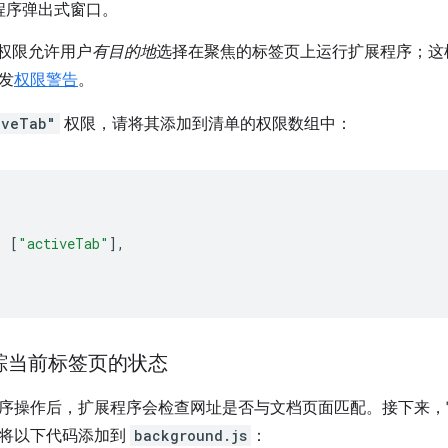
程序弹出式窗口。
权限允许用户
有目的地
选择在聚焦的标签页上运行扩展程序；这
发
权限警告
。
iveTab"
权限，请将其添加到清单的权限数组中：
:
[
"activeTab"
],
跟踪当前标签页的状态
序操作后，扩展程序会检查网址是否与文档页面匹配。接下来，
将以下代码添加到
background.js
：