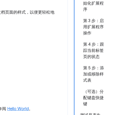
始化扩展程
序
商店文档页面的样式，以便更轻松地
第 3 步：启
用扩展程序
操作
第 4 步：跟
踪当前标签
页的状态
第 5 步：添
加或移除样
式表
（可选）分
配键盘快捷
键
参阅
Hello World
。