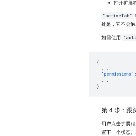
打开扩展
"activeTab"
处是，它不会触
如需使用
"act
{
...
"permissions"
...
}
第 4 步：
用户点击扩展程
置下一个状态。