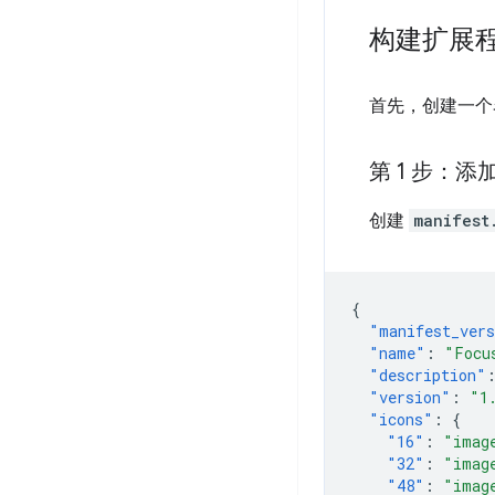
构建扩展
首先，创建一
第 1 步：
创建
manifest
{
"manifest_ver
"name"
:
"Focu
"description"
"version"
:
"1
"icons"
:
{
"16"
:
"imag
"32"
:
"imag
"48"
:
"imag