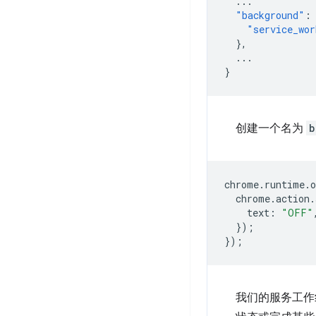
...
"background"
:
"service_wor
},
...
}
创建一个名为
b
chrome
.
runtime
.
o
chrome
.
action
.
text
:
"OFF"
});
});
我们的服务工作