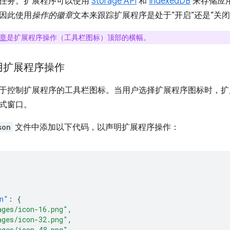
任务。扩展程序可以使用
Storage API
和
IndexedDB
来存储应
因此使用
操作的徽章
文本来跟踪扩展程序是处于“开启”还是“关闭
章
是扩展程序操作（工具栏图标）顶部的横幅。
启用扩展程序操作
于控制扩展程序的工具栏图标。当用户选择扩展程序图标时，扩
式窗口。
son
文件中添加以下代码，以声明扩展程序操作：
n"
:
{
ages/icon-16.png"
,
ages/icon-32.png"
,
ages/icon-48.png"
,