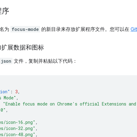
程序
个名为
focus-mode
的新目录来存放扩展程序文件。您可以在
Gi
添加扩展数据和图标
.json
文件，复制并粘贴以下代码：
sion"
:
3
,
s Mode"
,
:
"Enable focus mode on Chrome's official Extensions and
.0"
,
es/icon-16.png"
,
es/icon-32.png"
,
es/icon-48.png"
,