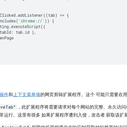
Clicked
.
addListener
((
tab
)
=
>
{
ncludes
(
'chrome://'
))
{
ting
.
executeScript
({
tabId
:
tab
.
id
},
enPage
操作
和
上下文菜单项
的网页剪辑扩展程序。这个 可能只需要在用
iveTab"
，此扩展程序将需要请求对每个网站的完整、永久访问
常运行。这里有很多 如果扩展程序遭到入侵，攻击者 获取该扩