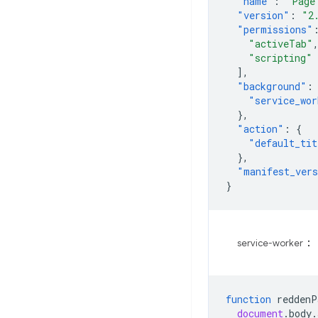
"name"
:
"Page
"version"
:
"2
"permissions"
"activeTab"
"scripting"
],
"background"
:
"service_wor
},
"action"
:
{
"default_tit
},
"manifest_ver
}
：
service-worker
function
reddenP
document
.
body
.