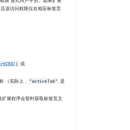
权限 显式用户手势。如果扩展
并且该访问权限仅在相应标签页
ertCSS()
或
标 （实际上，
"activeTab"
是
。该扩展程序会暂时获取标签页主