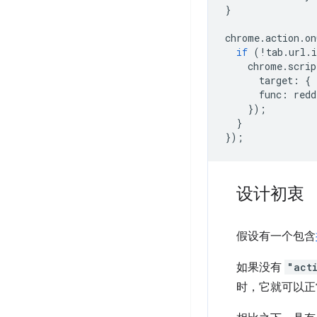
}
chrome
.
action
.
on
if
(
!
tab
.
url
.
i
chrome
.
scrip
target
:
{
func
:
redd
});
}
});
设计初衷
假设有一个包含
如果没有
"act
时，它就可以正