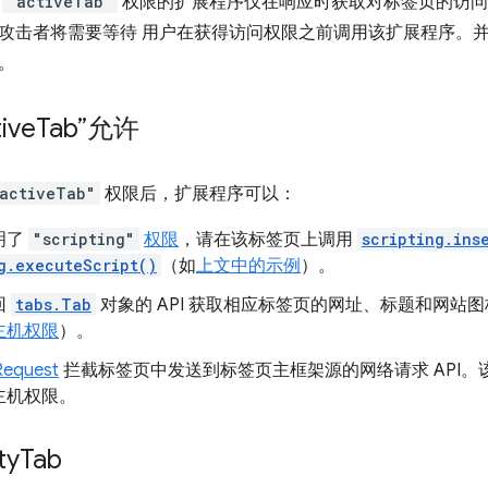
有
"activeTab"
权限的扩展程序仅在响应时获取对标签页的访问
攻击者将需要等待 用户在获得访问权限之前调用该扩展程序。
。
ive
Tab”允许
activeTab"
权限后，扩展程序可以：
明了
"scripting"
权限
，请在该标签页上调用
scripting.ins
g.executeScript()
（如
上文中的示例
）。
回
tabs.Tab
对象的 API 获取相应标签页的网址、标题和网站图
主机权限
）。
equest
拦截标签页中发送到标签页主框架源的网络请求 API
主机权限。
ty
Tab