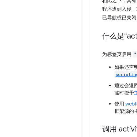
相比之下，具
程序遭到入侵，
已导航或已关闭
什么是“act
为标签页启用
"
如果还声
scriptin
通过会返
临时授予
使用
webR
框架源的
调用 activi