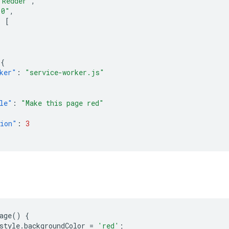
 Redder"
,
.0"
,
:
[
,
{
ker"
:
"service-worker.js"
le"
:
"Make this page red"
sion"
:
3
age
()
{
style
.
backgroundColor
=
'red'
;