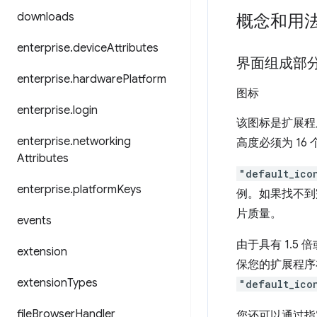
downloads
概念和用
enterprise
.
device
Attributes
界面组成部
enterprise
.
hardware
Platform
图标
enterprise
.
login
该图标是扩展程
enterprise
.
networking
高度必须为 16 
Attributes
"default_ico
enterprise
.
platform
Keys
例。如果找不到
片质量。
events
由于具有 1.5
extension
保您的扩展程序
extension
Types
"default_ico
file
Browser
Handler
您还可以通过指