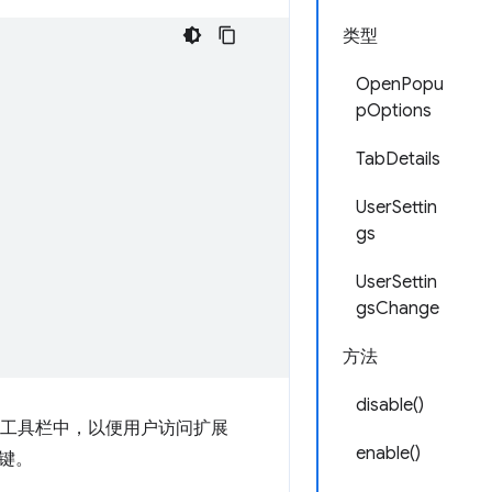
类型
OpenPopu
pOptions
TabDetails
UserSettin
gs
UserSettin
gsChange
方法
disable()
工具栏中，以便用户访问扩展
enable()
键。