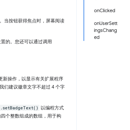
onClicked
。当按钮获得焦点时，屏幕阅读
onUserSett
ingsChang
ed
置的。您还可以通过调用
更新操作，以显示有关扩展程序
们建议徽章文字不超过 4 个字
n.setBadgeText()
以编程方式
间的四个整数组成的数组，用于构