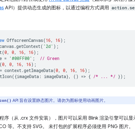
as
API）提供动态生成的图标，以通过编程方式调用
action.se
ew
OffscreenCanvas
(
16
,
16
);
canvas
.
getContext
(
'2d'
);
t
(
0
,
0
,
16
,
16
);
e
=
'#00FF00'
;
// Green
(
0
,
0
,
16
,
16
);
=
context
.
getImageData
(
0
,
0
,
16
,
16
);
tIcon
({
imageData
:
imageData
},
()
=
>
{
/* ... */
});
API 旨在设置静态图片。请勿为图标使用动画图片。
con()
序（从 .crx 文件安装），图片可以采用 Blink 渲染引擎可以
ICO 等。不支持 SVG。 未打包的扩展程序必须使用 PNG 图片。