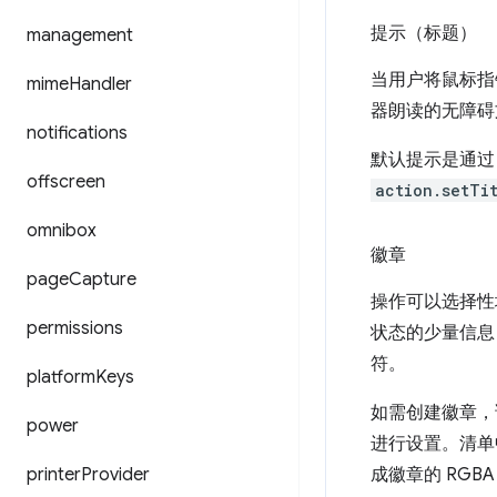
提示（标题）
management
当用户将鼠标指
mime
Handler
器朗读的无障碍
notifications
默认提示是通
offscreen
action.setTi
omnibox
徽章
page
Capture
操作可以选择性
permissions
状态的少量信息
符。
platform
Keys
如需创建徽章
power
进行设置。清单
printer
Provider
成徽章的 RGB