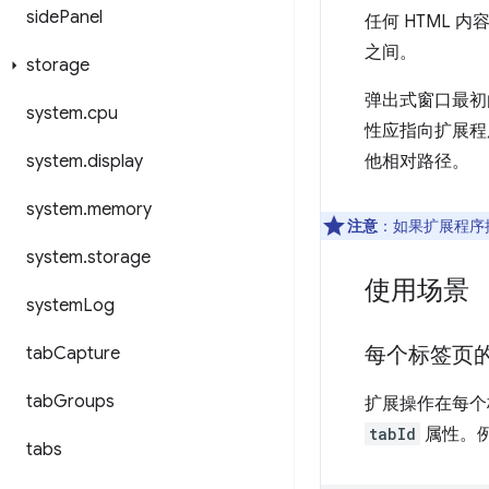
side
Panel
任何 HTML 
之间。
storage
弹出式窗口最
system
.
cpu
性应指向扩展程
system
.
display
他相对路径。
system
.
memory
注意
：如果扩展程序
system
.
storage
使用场景
system
Log
每个标签页
tab
Capture
tab
Groups
扩展操作在每个
tabId
属性。
tabs