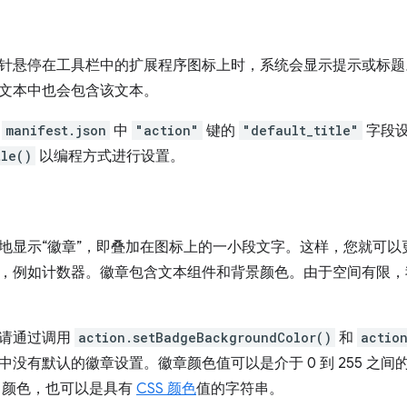
针悬停在工具栏中的扩展程序图标上时，系统会显示提示或标题
文本中也会包含该文本。
过
manifest.json
中
"action"
键的
"default_title"
字段设
tle()
以编程方式进行设置。
地显示“徽章”，即叠加在图标上的一小段文字。这样，您就可以
，例如计数器。徽章包含文本组件和背景颜色。由于空间有限，我
，请通过调用
action.setBadgeBackgroundColor()
和
actio
中没有默认的徽章设置。徽章颜色值可以是介于 0 到 255 之
A 颜色，也可以是具有
CSS 颜色
值的字符串。