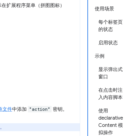
示在扩展程序菜单（拼图图标）
使用场景
每个标签页
的状态
启用状态
示例
显示弹出式
窗口
在点击时注
入内容脚本
单文件
中添加
"action"
密钥。
使用
declarative
Content 模
标。
拟操作