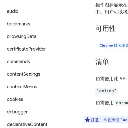
操作图标显示在
audio
中。用户可以将
bookmarks
可用性
browsing
Data
Chrome 88 及
certificate
Provider
清单
commands
content
Settings
如需使用此 AP
context
Menus
"action"
cookies
如需使用
chro
debugger
注意
：
即使未将
"ac
declarative
Content