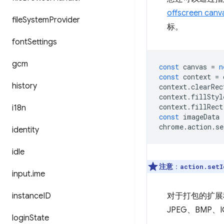
offscreen canv
file
System
Provider
标。
font
Settings
gcm
const
canvas
=
n
const
context
=
history
context
.
clearRec
context
.
fillStyl
context
.
fillRect
i18n
const
imageData
chrome
.
action
.
se
identity
idle
注意
：
action.setI
input
.
ime
instance
ID
对于打包的扩展程
JPEG、BMP、
login
State