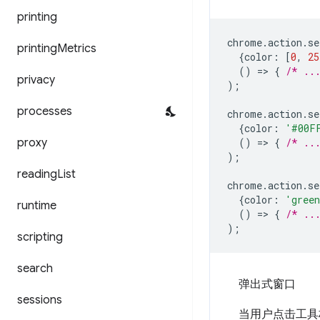
printing
chrome
.
action
.
se
printing
Metrics
{
color
:
[
0
,
25
()
=
>
{
/* ..
privacy
);
processes
chrome
.
action
.
se
{
color
:
'#00F
proxy
()
=
>
{
/* ..
);
reading
List
chrome
.
action
.
se
{
color
:
'gree
runtime
()
=
>
{
/* ..
);
scripting
search
弹出式窗口
sessions
当用户点击工具