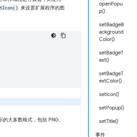
openPopu
tIcon()
来设置扩展程序的图
p()
setBadgeB
ackground
Color()
setBadgeT
ext()
setBadgeT
extColor()
setIcon()
setPopup()
显示的大多数格式，包括 PNG、
setTitle()
事件