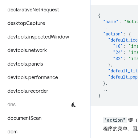
declarative
Net
Request
{
"name"
:
"Acti
desktop
Capture
...
"action"
:
{
devtools
.
inspected
Window
"default_ico
"16"
:
"im
devtools
.
network
"24"
:
"im
"32"
:
"im
devtools
.
panels
},
"default_tit
"default_pop
devtools
.
performance
},
...
devtools
.
recorder
}
dns
document
Scan
"action"
键（
程序的菜单。因
dom