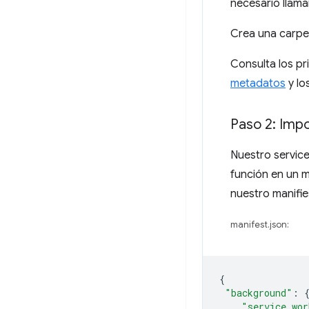
necesario llama
Crea una carp
Consulta los pr
metadatos
y lo
Paso 2: Imp
Nuestro servic
función en un 
nuestro manifie
manifest.json:
{
"background"
:
"service_wor