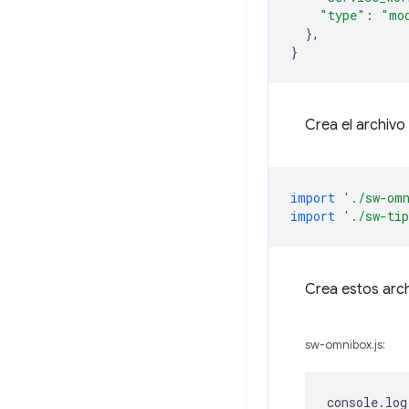
"type"
:
"mo
},
}
Crea el archivo
import
'./sw-om
import
'./sw-ti
Crea estos arch
sw-omnibox.js:
console
.
log