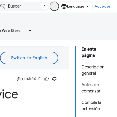
/
Acceder
 Web Store
En esta
página
Descripción
general
¿Te resultó útil?
Antes de
vice
comenzar
Compila la
extensión