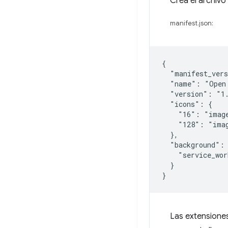
Crea el archiv
manifest.json:
{

  "manifest_vers
  "name": "Open 
  "version": "1.
  "icons": {

    "16": "image
    "128": "imag
  },

  "background": 
    "service_wor
  }

Las extensiones