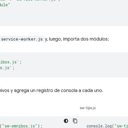
dule"
service-worker.js
y, luego, importa dos módulos:
nibox.js'
;
ps.js'
;
ivos y agrega un registro de consola a cada uno.
sw-tips.js:
(
"sw-omnibox.js"
);
console
.
log
(
"sw-t