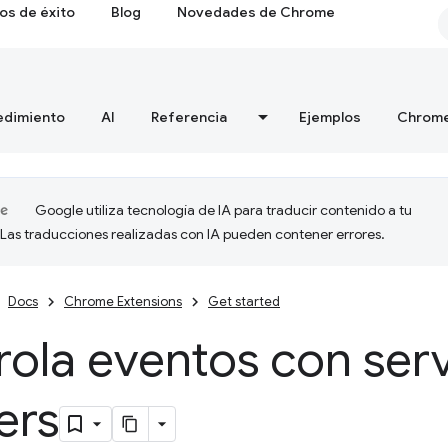
os de éxito
Blog
Novedades de Chrome
edimiento
AI
Referencia
Ejemplos
Chrome
Google utiliza tecnología de IA para traducir contenido a tu
 Las traducciones realizadas con IA pueden contener errores.
Docs
Chrome Extensions
Get started
ola eventos con ser
ers