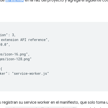
o de
manifiesto
en la raíz del proyecto y agrega el siguiente có
ion": 3,

extension API reference",

0.0",

s/icon-16.png",

es/icon-128.png"

{

ker": "service-worker.js"

 registran su service worker en el manifiesto, que solo toma 