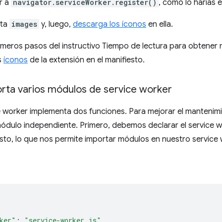
r a
navigator.serviceWorker.register()
, como lo harías 
eta
images
y, luego,
descarga los íconos
en ella.
imeros pasos del instructivo Tiempo de lectura para obtener
s
íconos
de la extensión en el manifiesto.
orta varios módulos de service worker
e worker implementa dos funciones. Para mejorar el manteni
módulo independiente. Primero, debemos declarar el service
sto, lo que nos permite importar módulos en nuestro service 
{
ker"
:
"service-worker.js"
,