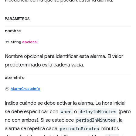
frecuencia con la que se pueda activar la alarma.
PARÁMETROS
nombre
string
opcional
Nombre opcional para identificar esta alarma. El valor
predeterminado es la cadena vacía.
alarmInfo
AlarmCreateInfo
Indica cuándo se debe activar la alarma. La hora inicial
se debe especificar con
when
o
delayInMinutes
(pero
no con ambos). Si se establece
periodInMinutes
, la
alarma se repetirá cada
periodInMinutes
minutos