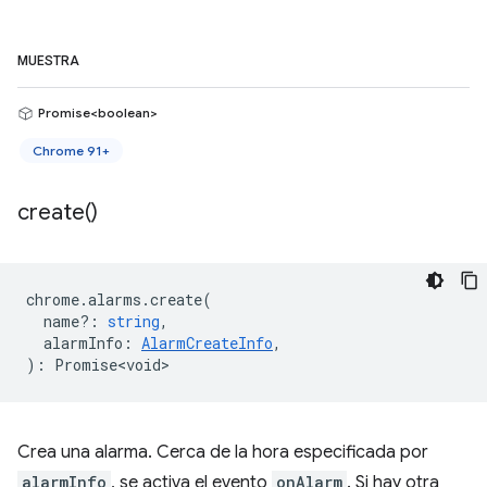
MUESTRA
Promise<boolean>
Chrome 91+
create(
)
chrome
.
alarms
.
create
(
name?
:
string
,
alarmInfo
:
AlarmCreateInfo
,
)
:
Promise<void>
Crea una alarma. Cerca de la hora especificada por
alarmInfo
, se activa el evento
onAlarm
. Si hay otra