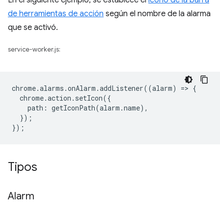
En el siguiente ejemplo, se establece el
ícono de la barra
de herramientas de acción
según el nombre de la alarma
que se activó.
service-worker.js:
chrome
.
alarms
.
onAlarm
.
addListener
((
alarm
)
=
>
{
chrome
.
action
.
setIcon
({
path
:
getIconPath
(
alarm
.
name
),
});
});
Tipos
Alarm