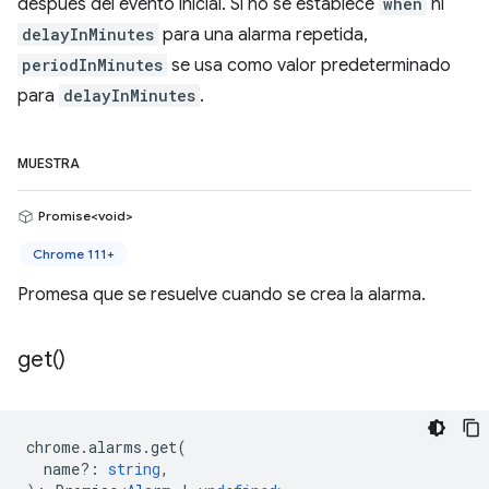
después del evento inicial. Si no se establece
when
ni
delayInMinutes
para una alarma repetida,
periodInMinutes
se usa como valor predeterminado
para
delayInMinutes
.
MUESTRA
Promise<void>
Chrome 111+
Promesa que se resuelve cuando se crea la alarma.
get(
)
chrome
.
alarms
.
get
(
name?
:
string
,