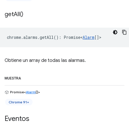
get
All(
)
chrome
.
alarms
.
getAll
()
:
Promise<
Alarm
[]
>
Obtiene un array de todas las alarmas.
MUESTRA
Promise<
Alarm
[]>
Chrome 91+
Eventos