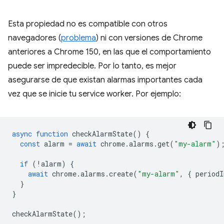
Esta propiedad no es compatible con otros
navegadores (
problema
) ni con versiones de Chrome
anteriores a Chrome 150, en las que el comportamiento
puede ser impredecible. Por lo tanto, es mejor
asegurarse de que existan alarmas importantes cada
vez que se inicie tu service worker. Por ejemplo:
async
function
checkAlarmState
()
{
const
alarm
=
await
chrome
.
alarms
.
get
(
"my-alarm"
)
if
(
!
alarm
)
{
await
chrome
.
alarms
.
create
(
"my-alarm"
,
{
periodI
}
}
checkAlarmState
();