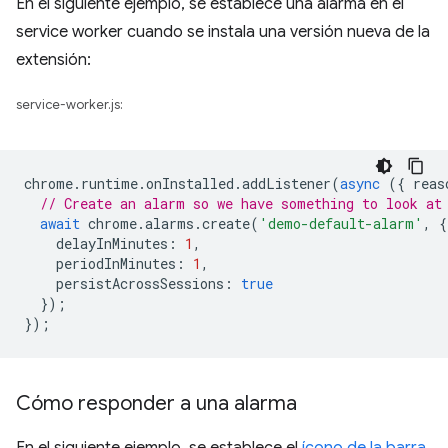
En el siguiente ejemplo, se establece una alarma en el
service worker cuando se instala una versión nueva de la
extensión:
service-worker.js:
chrome
.
runtime
.
onInstalled
.
addListener
(
async
({
reas
// Create an alarm so we have something to look at
await
chrome
.
alarms
.
create
(
'demo-default-alarm'
,
{
delayInMinutes
:
1
,
periodInMinutes
:
1
,
persistAcrossSessions
:
true
});
});
Cómo responder a una alarma