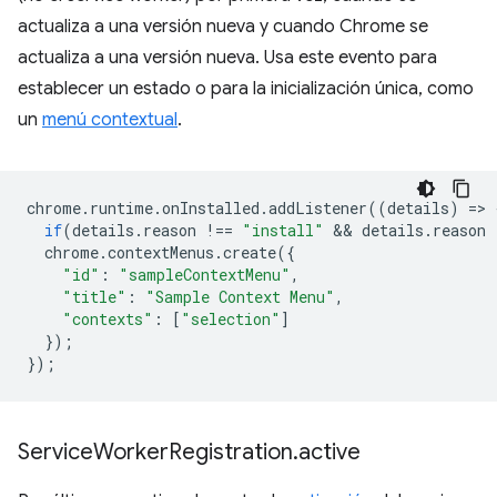
actualiza a una versión nueva y cuando Chrome se
actualiza a una versión nueva. Usa este evento para
establecer un estado o para la inicialización única, como
un
menú contextual
.
chrome
.
runtime
.
onInstalled
.
addListener
((
details
)
=
>
if
(
details
.
reason
!==
"install"
 && 
details
.
reason
chrome
.
contextMenus
.
create
({
"id"
:
"sampleContextMenu"
,
"title"
:
"Sample Context Menu"
,
"contexts"
:
[
"selection"
]
});
});
Service
Worker
Registration
.
active