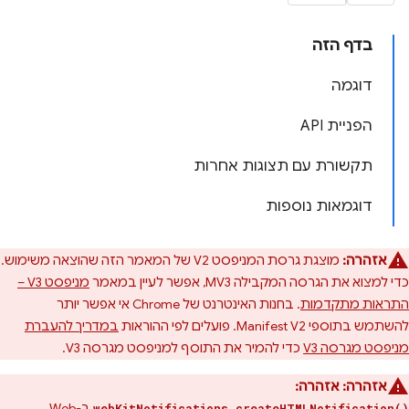
בדף הזה
דוגמה
הפניית API
תקשורת עם תצוגות אחרות
דוגמאות נוספות
אזהרה:
מוצגת גרסת המניפסט V2 של המאמר הזה שהוצאה משימוש.
כדי למצוא את הגרסה המקבילה MV3, אפשר לעיין במאמר
מניפסט V3 –
התראות מתקדמות
. בחנות האינטרנט של Chrome אי אפשר יותר
להשתמש בתוספי Manifest V2. פועלים לפי ההוראות
במדריך להעברת
מניפסט מגרסה V3
כדי להמיר את התוסף למניפסט מגרסה V3.
אזהרה:
אזהרה:
ב-
Web
webKitNotifications.createHTMLNotification()