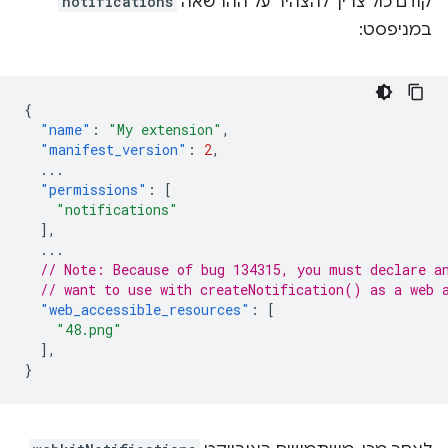
קודם כול צריך להצהיר על ההרשאה
notifications
במניפסט:
{
"name"
:
"My extension"
,
"manifest_version"
:
2
,
...
"permissions"
:
[
"notifications"
],
...
// Note: Because of bug 134315, you must declare a
// want to use with createNotification() as a web 
"web_accessible_resources"
:
[
"48.png"
],
}