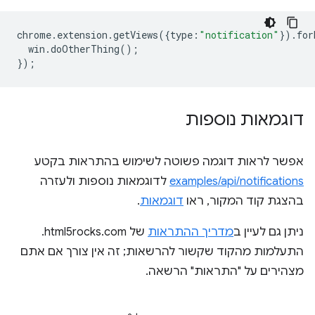
chrome
.
extension
.
getViews
({
type
:
"notification"
}).
for
win
.
doOtherThing
();
});
דוגמאות נוספות
אפשר לראות דוגמה פשוטה לשימוש בהתראות בקטע
examples/api/notifications
לדוגמאות נוספות ולעזרה
בהצגת קוד המקור, ראו
דוגמאות
.
ניתן גם לעיין ב
מדריך ההתראות
של html5rocks.com.
התעלמות מהקוד שקשור להרשאות; זה אין צורך אם אתם
מצהירים על "התראות" הרשאה.