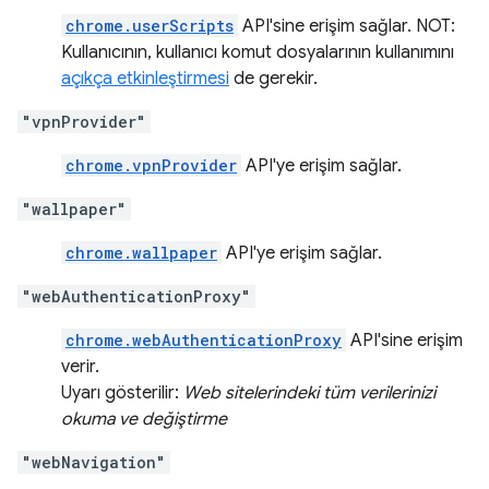
chrome.userScripts
API'sine erişim sağlar. NOT:
Kullanıcının, kullanıcı komut dosyalarının kullanımını
açıkça etkinleştirmesi
de gerekir.
"vpnProvider"
chrome.vpnProvider
API'ye erişim sağlar.
"wallpaper"
chrome.wallpaper
API'ye erişim sağlar.
"webAuthenticationProxy"
chrome.webAuthenticationProxy
API'sine erişim
verir.
Uyarı gösterilir:
Web sitelerindeki tüm verilerinizi
okuma ve değiştirme
"webNavigation"