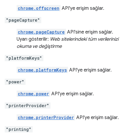
chrome.offscreen
API'ye erişim sağlar.
"pageCapture"
chrome.pageCapture
API'sine erişim sağlar.
Uyarı gösterilir:
Web sitelerindeki tüm verilerinizi
okuma ve değiştirme
"platformKeys"
chrome.platformKeys
API'ye erişim sağlar.
"power"
chrome.power
API'ye erişim sağlar.
"printerProvider"
chrome.printerProvider
API'ye erişim sağlar.
"printing"