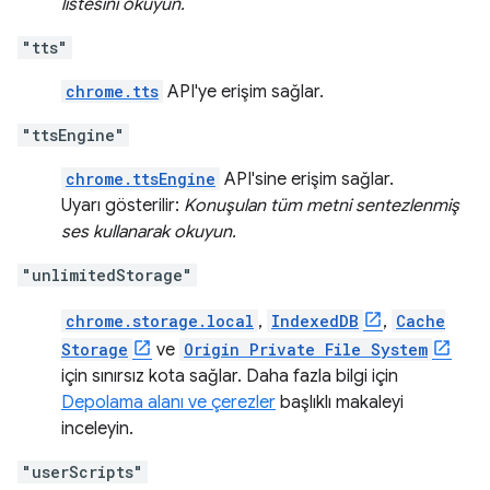
listesini okuyun.
"tts"
chrome.tts
API'ye erişim sağlar.
"ttsEngine"
chrome.ttsEngine
API'sine erişim sağlar.
Uyarı gösterilir:
Konuşulan tüm metni sentezlenmiş
ses kullanarak okuyun.
"unlimitedStorage"
chrome.storage.local
,
IndexedDB
,
Cache
Storage
ve
Origin Private File System
için sınırsız kota sağlar. Daha fazla bilgi için
Depolama alanı ve çerezler
başlıklı makaleyi
inceleyin.
"userScripts"