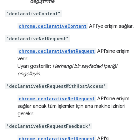
değiştirme
"declarativeContent"
chrome.declarativeContent
API'ye erişim sağlar.
"declarativeNetRequest"
chrome.declarativeNetRequest
API'sine erişim
verir.
Uyarı gösterilir:
Herhangi bir sayfadaki içeriği
engelleyin.
"declarativeNetRequestWithHostAccess"
chrome.declarativeNetRequest
API'sine erişim
sağlar ancak tüm işlemler için ana makine izinleri
gerekir.
"declarativeNetRequestFeedback"
chrome.declarativeNetRequest
API'si