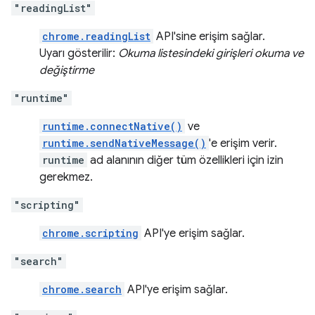
"readingList"
chrome.readingList
API'sine erişim sağlar.
Uyarı gösterilir:
Okuma listesindeki girişleri okuma ve
değiştirme
"runtime"
runtime.connectNative()
ve
runtime.sendNativeMessage()
'e erişim verir.
runtime
ad alanının diğer tüm özellikleri için izin
gerekmez.
"scripting"
chrome.scripting
API'ye erişim sağlar.
"search"
chrome.search
API'ye erişim sağlar.