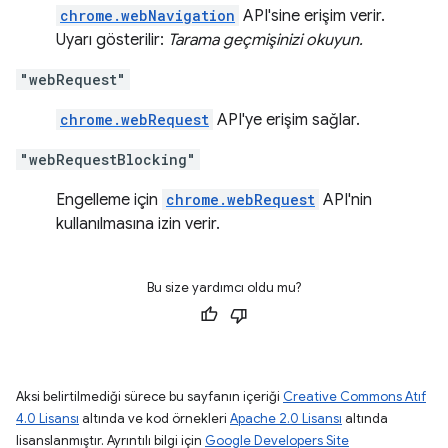
chrome.webNavigation
API'sine erişim verir.
Uyarı gösterilir:
Tarama geçmişinizi okuyun.
"webRequest"
chrome.webRequest
API'ye erişim sağlar.
"webRequestBlocking"
Engelleme için
chrome.webRequest
API'nin
kullanılmasına izin verir.
Bu size yardımcı oldu mu?
Aksi belirtilmediği sürece bu sayfanın içeriği
Creative Commons Atıf
4.0 Lisansı
altında ve kod örnekleri
Apache 2.0 Lisansı
altında
lisanslanmıştır. Ayrıntılı bilgi için
Google Developers Site