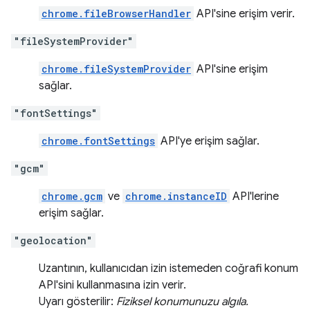
chrome.fileBrowserHandler
API'sine erişim verir.
"fileSystemProvider"
chrome.fileSystemProvider
API'sine erişim
sağlar.
"fontSettings"
chrome.fontSettings
API'ye erişim sağlar.
"gcm"
chrome.gcm
ve
chrome.instanceID
API'lerine
erişim sağlar.
"geolocation"
Uzantının, kullanıcıdan izin istemeden coğrafi konum
API'sini kullanmasına izin verir.
Uyarı gösterilir:
Fiziksel konumunuzu algıla.