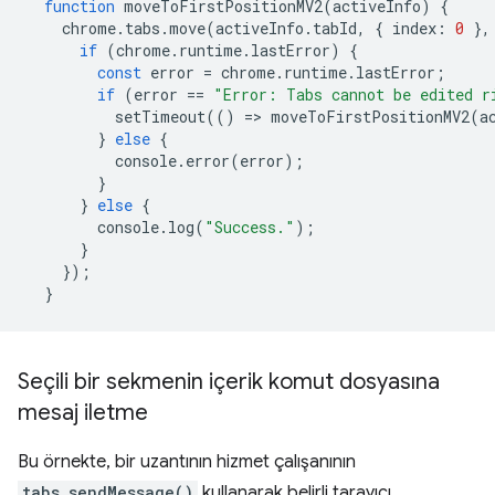
function
moveToFirstPositionMV2
(
activeInfo
)
{
chrome
.
tabs
.
move
(
activeInfo
.
tabId
,
{
index
:
0
},
if
(
chrome
.
runtime
.
lastError
)
{
const
error
=
chrome
.
runtime
.
lastError
;
if
(
error
==
"Error: Tabs cannot be edited r
setTimeout
(()
=
>
moveToFirstPositionMV2
(
a
}
else
{
console
.
error
(
error
);
}
}
else
{
console
.
log
(
"Success."
);
}
});
}
Seçili bir sekmenin içerik komut dosyasına
mesaj iletme
Bu örnekte, bir uzantının hizmet çalışanının
tabs.sendMessage()
kullanarak belirli tarayıcı