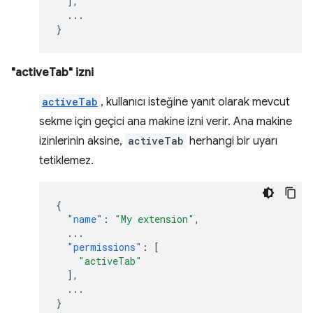
],
...
}
"activeTab" izni
activeTab
, kullanıcı isteğine yanıt olarak mevcut
sekme için geçici ana makine izni verir. Ana makine
izinlerinin aksine,
activeTab
herhangi bir uyarı
tetiklemez.
{
"name"
:
"My extension"
,
...
"permissions"
:
[
"activeTab"
],
...
}