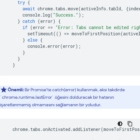
try
{
await
chrome
.
tabs
.
move
(
activeInfo
.
tabId
,
{
inde
console
.
log
(
"Success."
);
}
catch
(
error
)
{
if
(
error
==
"Error: Tabs cannot be edited rig
setTimeout
(()
=
>
moveToFirstPosition
(
active
}
else
{
console
.
error
(
error
);
}
}
}
Önemli:
Bir Promise'te catch(error) kullanmak, aksi takdirde
`chrome.runtime.lastError` öğesini dolduracak bir hatanın
işaretlenmemiş olmamasını sağlamanın bir yoludur.
chrome
.
tabs
.
onActivated
.
addListener
(
moveToFirstPos