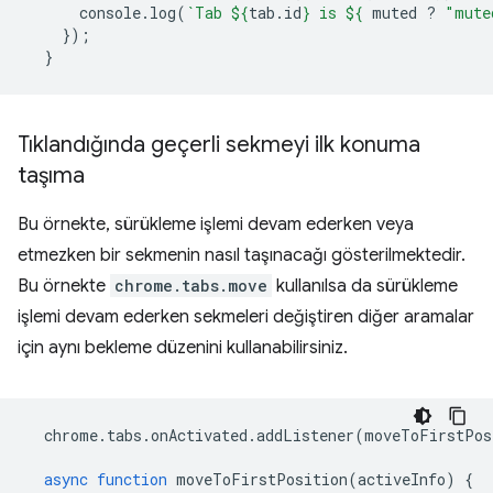
console
.
log
(
`Tab 
${
tab
.
id
}
 is 
${
muted
?
"mute
});
}
Tıklandığında geçerli sekmeyi ilk konuma
taşıma
Bu örnekte, sürükleme işlemi devam ederken veya
etmezken bir sekmenin nasıl taşınacağı gösterilmektedir.
Bu örnekte
chrome.tabs.move
kullanılsa da sürükleme
işlemi devam ederken sekmeleri değiştiren diğer aramalar
için aynı bekleme düzenini kullanabilirsiniz.
chrome
.
tabs
.
onActivated
.
addListener
(
moveToFirstPos
async
function
moveToFirstPosition
(
activeInfo
)
{