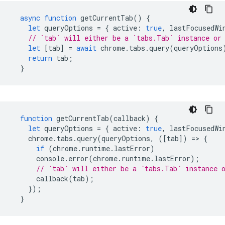
async
function
getCurrentTab
()
{
let
queryOptions
=
{
active
:
true
,
lastFocusedWi
// `tab` will either be a `tabs.Tab` instance or
let
[
tab
]
=
await
chrome
.
tabs
.
query
(
queryOptions
return
tab
;
}
function
getCurrentTab
(
callback
)
{
let
queryOptions
=
{
active
:
true
,
lastFocusedWi
chrome
.
tabs
.
query
(
queryOptions
,
([
tab
])
=
>
{
if
(
chrome
.
runtime
.
lastError
)
console
.
error
(
chrome
.
runtime
.
lastError
);
// `tab` will either be a `tabs.Tab` instance 
callback
(
tab
);
});
}