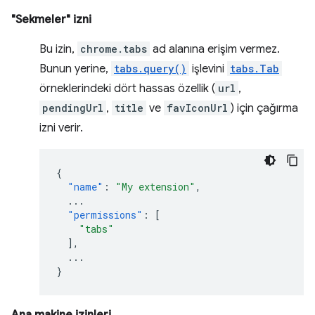
"Sekmeler" izni
Bu izin,
chrome.tabs
ad alanına erişim vermez.
Bunun yerine,
tabs.query()
işlevini
tabs.Tab
örneklerindeki dört hassas özellik (
url
,
pendingUrl
,
title
ve
favIconUrl
) için çağırma
izni verir.
{
"name"
:
"My extension"
,
...
"permissions"
:
[
"tabs"
],
...
}