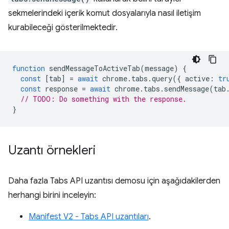
sekmelerindeki içerik komut dosyalarıyla nasıl iletişim
kurabileceği gösterilmektedir.
function
sendMessageToActiveTab
(
message
)
{
const
[
tab
]
=
await
chrome
.
tabs
.
query
({
active
:
tr
const
response
=
await
chrome
.
tabs
.
sendMessage
(
tab
// TODO: Do something with the response.
}
Uzantı örnekleri
Daha fazla Tabs API uzantısı demosu için aşağıdakilerden
herhangi birini inceleyin:
Manifest V2 - Tabs API uzantıları
.