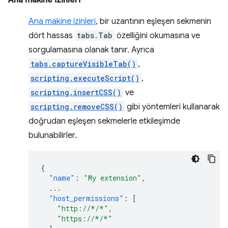
Ana makine izinleri
Ana makine izinleri
, bir uzantının eşleşen sekmenin
dört hassas
tabs.Tab
özelliğini okumasına ve
sorgulamasına olanak tanır. Ayrıca
tabs.captureVisibleTab()
,
scripting.executeScript()
,
scripting.insertCSS()
ve
scripting.removeCSS()
gibi yöntemleri kullanarak
doğrudan eşleşen sekmelerle etkileşimde
bulunabilirler.
{
"name"
:
"My extension"
,
...
"host_permissions"
:
[
"http://*/*"
,
"https://*/*"