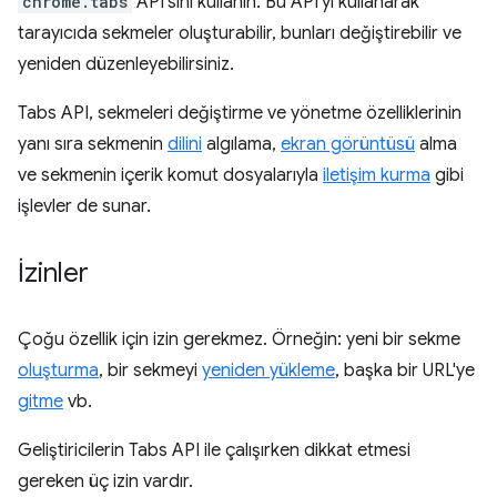
chrome.tabs
API'sini kullanın. Bu API'yi kullanarak
tarayıcıda sekmeler oluşturabilir, bunları değiştirebilir ve
yeniden düzenleyebilirsiniz.
Tabs API, sekmeleri değiştirme ve yönetme özelliklerinin
yanı sıra sekmenin
dilini
algılama,
ekran görüntüsü
alma
ve sekmenin içerik komut dosyalarıyla
iletişim kurma
gibi
işlevler de sunar.
İzinler
Çoğu özellik için izin gerekmez. Örneğin: yeni bir sekme
oluşturma
, bir sekmeyi
yeniden yükleme
, başka bir URL'ye
gitme
vb.
Geliştiricilerin Tabs API ile çalışırken dikkat etmesi
gereken üç izin vardır.