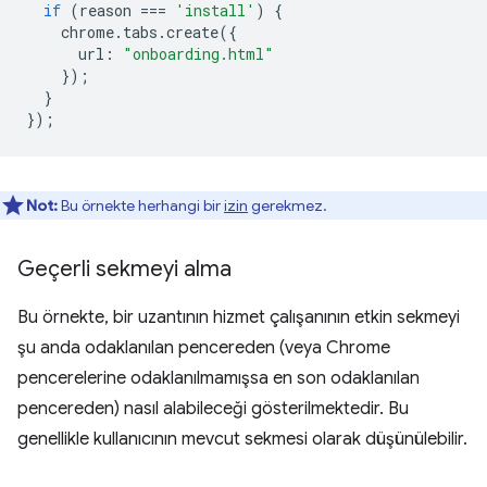
if
(
reason
===
'install'
)
{
chrome
.
tabs
.
create
({
url
:
"onboarding.html"
});
}
});
Not:
Bu örnekte herhangi bir
izin
gerekmez.
Geçerli sekmeyi alma
Bu örnekte, bir uzantının hizmet çalışanının etkin sekmeyi
şu anda odaklanılan pencereden (veya Chrome
pencerelerine odaklanılmamışsa en son odaklanılan
pencereden) nasıl alabileceği gösterilmektedir. Bu
genellikle kullanıcının mevcut sekmesi olarak düşünülebilir.