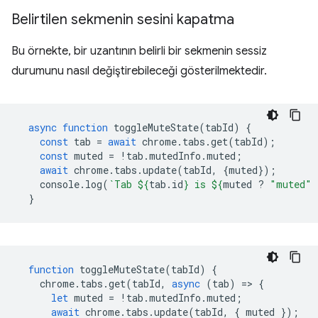
Belirtilen sekmenin sesini kapatma
Bu örnekte, bir uzantının belirli bir sekmenin sessiz
durumunu nasıl değiştirebileceği gösterilmektedir.
async
function
toggleMuteState
(
tabId
)
{
const
tab
=
await
chrome
.
tabs
.
get
(
tabId
);
const
muted
=
!
tab
.
mutedInfo
.
muted
;
await
chrome
.
tabs
.
update
(
tabId
,
{
muted
});
console
.
log
(
`Tab 
${
tab
.
id
}
 is 
${
muted
?
"muted"
}
function
toggleMuteState
(
tabId
)
{
chrome
.
tabs
.
get
(
tabId
,
async
(
tab
)
=
>
{
let
muted
=
!
tab
.
mutedInfo
.
muted
;
await
chrome
.
tabs
.
update
(
tabId
,
{
muted
});