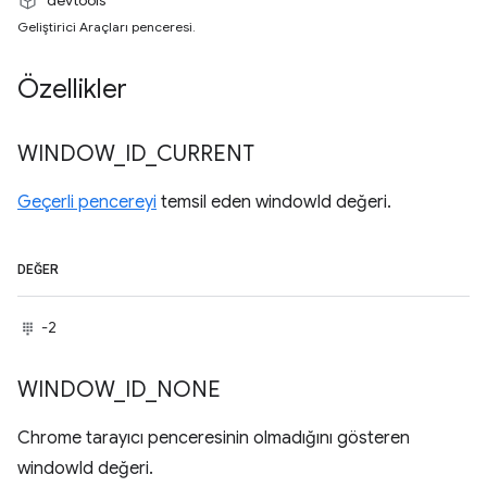
Geliştirici Araçları penceresi.
Özellikler
WINDOW
_
ID
_
CURRENT
Geçerli pencereyi
temsil eden windowId değeri.
DEĞER
-2
WINDOW
_
ID
_
NONE
Chrome tarayıcı penceresinin olmadığını gösteren
windowId değeri.