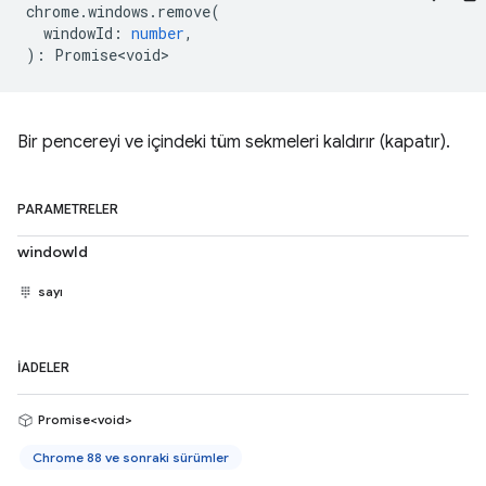
chrome
.
windows
.
remove
(
windowId
:
number
,
)
:
Promise<void>
Bir pencereyi ve içindeki tüm sekmeleri kaldırır (kapatır).
PARAMETRELER
windowId
sayı
İADELER
Promise<void>
Chrome 88 ve sonraki sürümler