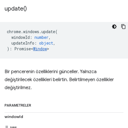
update(
)
chrome
.
windows
.
update
(
windowId
:
number
,
updateInfo
:
object
,
)
:
Promise<
Window
>
Bir pencerenin özelliklerini günceller. Yalnızca
değiştirilecek özellikleri belirtin. Belirtilmeyen özellikler
değiştirilmez.
PARAMETRELER
windowId
sayı