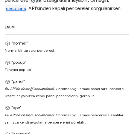
pencereye
type
özelliği atanmayabilir. Örneğin,
sessions
API'sinden kapalı pencereler sorgulanırken.
ENUM
"normal"
Normal bir tarayıcı penceresi.
"popup"
Tarayıcı pop-up'ı.
"panel"
Bu API'de desteği sonlandırıldı.
Chrome uygulaması panel tarzı pencere.
Uzantılar yalnızca kendi panel pencerelerini görebilir.
"app"
Bu API'de desteği sonlandırıldı.
Chrome uygulaması penceresi Uzantılar
yalnızca kendi uygulama pencerelerini görebilir.
"devtools"