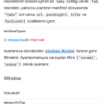
nesnelerinin listesini içeren bir
tabs
özelliği vardır.
Tab
nesneleri, yalnızca uzantının manifest dosyasında
"tabs"
izni varsa
url
,
pendingUrl
,
title
ve
favIconUrl
özelliklerini içerir.
windowTypes
WindowType
[]
isteğe bağlı
Ayarlanırsa döndürülen
windows.Window
türüne göre
filtrelenir. Ayarlanmamışsa varsayılan filtre
['normal',
'popup']
olarak ayarlanır.
Window
ÖZELLIKLER
alwaysOnTop