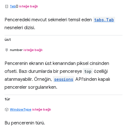
Tab
[]
isteğe bağlı
Penceredeki mevcut sekmeleri temsil eden
tabs.Tab
nesneleri dizisi.
üst
number
isteğe bağlı
Pencerenin ekranın üst kenarından piksel cinsinden
ofseti. Bazı durumlarda bir pencereye
top
özelliği
atanmayabilir. Örneğin,
sessions
API'sinden kapalı
pencereler sorgulanırken.
tür
WindowType
isteğe bağlı
Bu pencerenin türü.