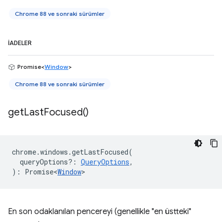
Chrome 88 ve sonraki sürümler
İADELER
Promise<
Window
>
Chrome 88 ve sonraki sürümler
get
Last
Focused(
)
chrome
.
windows
.
getLastFocused
(
queryOptions?
:
QueryOptions
,
)
:
Promise<
Window
>
En son odaklanılan pencereyi (genellikle "en üstteki"