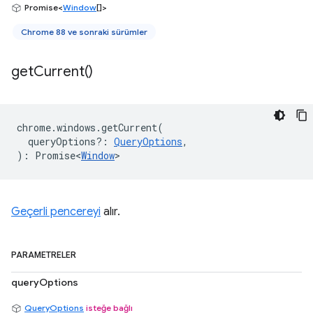
Promise<
Window
[]>
Chrome 88 ve sonraki sürümler
get
Current(
)
chrome
.
windows
.
getCurrent
(
queryOptions?
:
QueryOptions
,
)
:
Promise<
Window
>
Geçerli pencereyi
alır.
PARAMETRELER
queryOptions
QueryOptions
isteğe bağlı