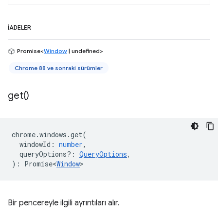
İADELER
Promise<
Window
| undefined>
Chrome 88 ve sonraki sürümler
get(
)
chrome
.
windows
.
get
(
windowId
:
number
,
queryOptions?
:
QueryOptions
,
)
:
Promise<
Window
>
Bir pencereyle ilgili ayrıntıları alır.