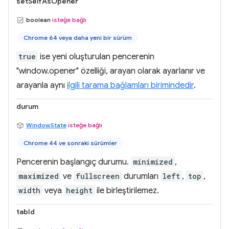
setSelfAsOpener
boolean
isteğe bağlı
Chrome 64 veya daha yeni bir sürüm
true
ise yeni oluşturulan pencerenin
"window.opener" özelliği, arayan olarak ayarlanır ve
arayanla aynı
ilgili tarama bağlamları birimindedir
.
durum
WindowState
isteğe bağlı
Chrome 44 ve sonraki sürümler
Pencerenin başlangıç durumu.
minimized
,
maximized
ve
fullscreen
durumları
left
,
top
,
width
veya
height
ile birleştirilemez.
tabId