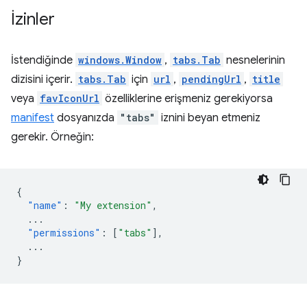
İzinler
İstendiğinde
windows.Window
,
tabs.Tab
nesnelerinin
dizisini içerir.
tabs.Tab
için
url
,
pendingUrl
,
title
veya
favIconUrl
özelliklerine erişmeniz gerekiyorsa
manifest
dosyanızda
"tabs"
iznini beyan etmeniz
gerekir. Örneğin:
{
"name"
:
"My extension"
,
...
"permissions"
:
[
"tabs"
],
...
}