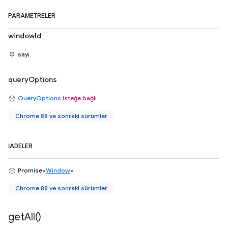
PARAMETRELER
windowId
sayı
queryOptions
QueryOptions
isteğe bağlı
Chrome 88 ve sonraki sürümler
İADELER
Promise<
Window
>
Chrome 88 ve sonraki sürümler
get
All(
)