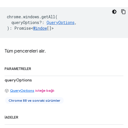
chrome
.
windows
.
getAll
(
queryOptions?
:
QueryOptions
,
)
:
Promise<
Window
[]
>
Tüm pencereleri alır.
PARAMETRELER
queryOptions
QueryOptions
isteğe bağlı
Chrome 88 ve sonraki sürümler
İADELER