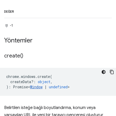
DEĞER
-1
Yöntemler
create(
)
chrome
.
windows
.
create
(
createData?
:
object
,
)
:
Promise<
Window
|
undefined
>
Belirtilen isteğe bağlı boyutlandırma, konum veya
varsayılan URL ile yeni bir tarayıcı penceresi oluşturur