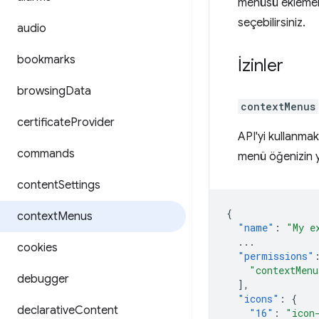
menüsü eklemeler
seçebilirsiniz.
audio
bookmarks
İzinler
browsing
Data
contextMenus
certificate
Provider
API'yi kullanma
commands
menü öğenizin y
content
Settings
{
context
Menus
"name"
:
"My e
...
cookies
"permissions"
"contextMenu
debugger
],
"icons"
:
{
declarative
Content
"16"
:
"icon