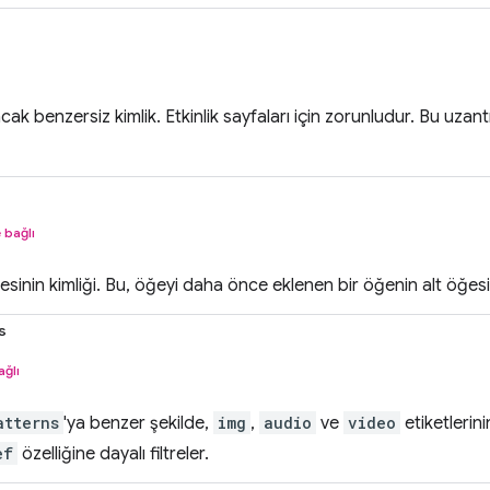
k benzersiz kimlik. Etkinlik sayfaları için zorunludur. Bu uzantı 
 bağlı
sinin kimliği. Bu, öğeyi daha önce eklenen bir öğenin alt öğesi
s
ağlı
atterns
'ya benzer şekilde,
img
,
audio
ve
video
etiketlerin
ef
özelliğine dayalı filtreler.