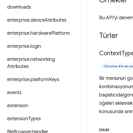
Örnekler
downloads
Bu API'yi denem
enterprise
.
device
Attributes
enterprise
.
hardware
Platform
Türler
enterprise
.
login
Context
Typ
enterprise
.
networking
Attributes
Chrome 44 ve so
Bir menünün gör
enterprise
.
platform
Keys
kombinasyonuna 
events
başlatıcıda/gö
öğeleri eklemek 
extension
konusunda sınırl
extension
Types
ENUM
file
Browser
Handler