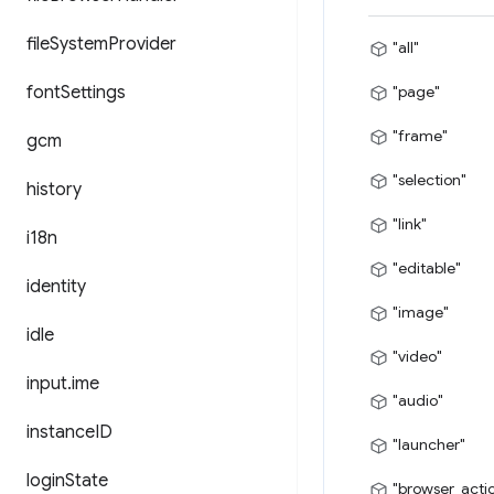
file
System
Provider
"all"
font
Settings
"page"
"frame"
gcm
"selection"
history
"link"
i18n
"editable"
identity
"image"
idle
"video"
input
.
ime
"audio"
instance
ID
"launcher"
login
State
"browser_acti