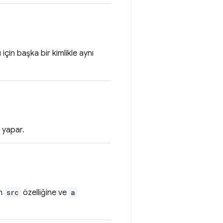
için başka bir kimlikle aynı
 yapar.
in
src
özelliğine ve
a