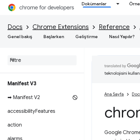
Dokümanlar
Örne
Docs
Chrome Extensions
Reference
Genel bakış
Başlarken
Geliştirme
Nasıl Yapılır?
teknolojisini kullan
Manifest V3
Ana Sayfa
Doc
➡ Manifest V2
chro
accessibility
Features
action
Google Chrome
alarms