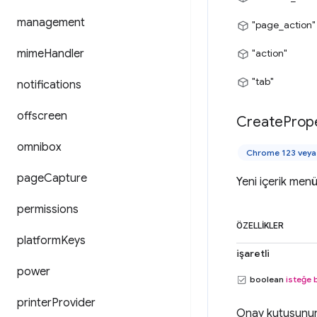
management
"page_action"
mime
Handler
"action"
"tab"
notifications
offscreen
Create
Prop
omnibox
Chrome 123 veya 
page
Capture
Yeni içerik menü
permissions
ÖZELLIKLER
platform
Keys
işaretli
power
boolean
isteğe 
printer
Provider
Onay kutusunun 