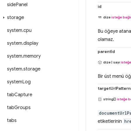
side
Panel
id
storage
dize
isteğe bağlı
system
.
cpu
Bu öğeye atanaca
olamaz.
system
.
display
parentId
system
.
memory
dize | sayı
isteğe
system
.
storage
Bir üst menü öğe
system
Log
targetUrlPattern
tab
Capture
string[]
isteğe b
tab
Groups
documentUrlP
tabs
etiketlerinin
hr