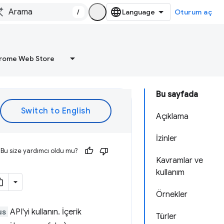
/
Oturum aç
rome Web Store
Bu sayfada
Açıklama
İzinler
Bu size yardımcı oldu mu?
Kavramlar ve
kullanım
Örnekler
us
API'yi kullanın. İçerik
Türler