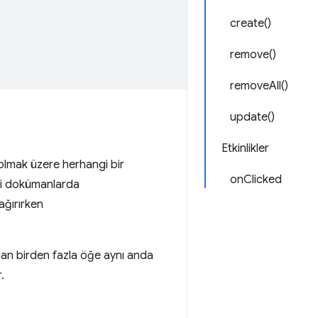
create()
remove()
removeAll()
update()
Etkinlikler
 olmak üzere herhangi bir
onClicked
gi dokümanlarda
ağırırken
dan birden fazla öğe aynı anda
.