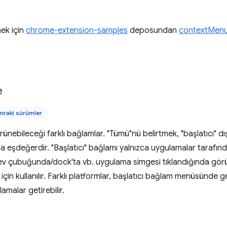
ek için
chrome-extension-samples
deposundan
contextMenu
e
nraki sürümler
ünebileceği farklı bağlamlar. "Tümü"nü belirtmek, "başlatıcı" d
eşdeğerdir. "Başlatıcı" bağlamı yalnızca uygulamalar tarafınd
rev çubuğunda/dock'ta vb. uygulama simgesi tıklandığında 
için kullanılır. Farklı platformlar, başlatıcı bağlam menüsünde
amalar getirebilir.