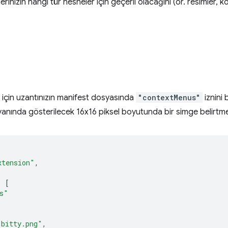
inizin hangi tür nesneler için geçerli olacağını (ör. resimler, k
k için uzantınızın manifest dosyasında
"contextMenus"
iznini 
anında gösterilecek 16x16 piksel boyutunda bir simge belirtme
xtension"
,
:
[
s"
-bitty.png"
,