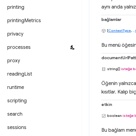
aynı anda yalnız
printing
bağlamlar
printing
Metrics
[
ContextType
, ...
privacy
Bu menü öğesini
processes
documentUrlPat
proxy
string[]
isteğe b
reading
List
Öğenin yalnızca 
runtime
kısıtlar. Kalıp bi
scripting
etkin
search
boolean
isteğe 
sessions
Bu bağlam menüs