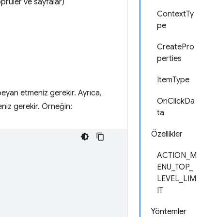
öprüler ve sayfalar)
ContextTy
pe
CreatePro
perties
ItemType
beyan etmeniz gerekir. Ayrıca,
OnClickDa
niz gerekir. Örneğin:
ta
Özellikler
ACTION_M
ENU_TOP_
LEVEL_LIM
IT
Yöntemler