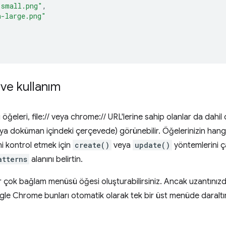
-small.png"
,
n-large.png"
ve kullanım
eleri, file:// veya chrome:// URL'lerine sahip olanlar da dahil
a doküman içindeki çerçevede) görünebilir. Öğelerinizin han
i kontrol etmek için
create()
veya
update()
yöntemlerini ç
atterns
alanını belirtin.
ar çok bağlam menüsü öğesi oluşturabilirsiniz. Ancak uzantınız
e Chrome bunları otomatik olarak tek bir üst menüde daraltır