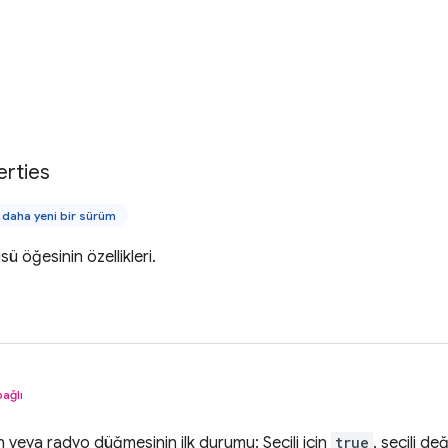
erties
daha yeni bir sürüm
sü öğesinin özellikleri.
bağlı
veya radyo düğmesinin ilk durumu: Seçili için
true
, seçili değ