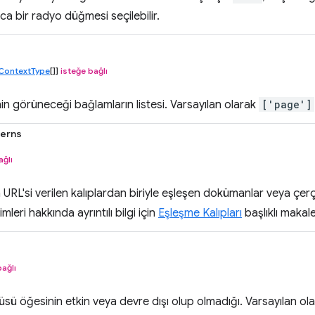
ca bir radyo düğmesi seçilebilir.
ContextType
[]]
isteğe bağlı
n görüneceği bağlamların listesi. Varsayılan olarak
['page']
terns
ağlı
URL'si verilen kalıplardan biriyle eşleşen dokümanlar veya çerçe
çimleri hakkında ayrıntılı bilgi için
Eşleşme Kalıpları
başlıklı makale
bağlı
ü öğesinin etkin veya devre dışı olup olmadığı. Varsayılan ol