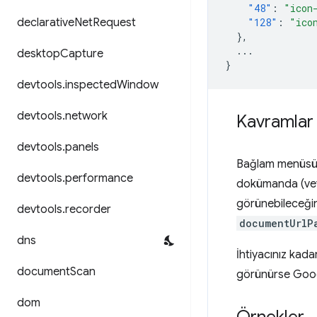
"48"
:
"icon
declarative
Net
Request
"128"
:
"ico
},
...
desktop
Capture
}
devtools
.
inspected
Window
devtools
.
network
Kavramlar 
devtools
.
panels
Bağlam menüsü öğ
devtools
.
performance
dokümanda (vey
görünebileceğin
devtools
.
recorder
documentUrlP
dns
İhtiyacınız kad
document
Scan
görünürse Googl
dom