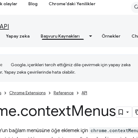
k olaylar
Blog
Chrome'daki Yenilikler
API
Yapay zeka
Başvuru Kaynakları
Örnekler
Ch
Google, içerikleri tercih ettiğiniz dile çevirmek için yapay zeka
ır. Yapay zeka çevirilerinde hata olabilir.
s
Chrome Extensions
Reference
API
me
.
context
Menus
'un bağlam menüsüne öğe eklemek için
chrome.contextMen