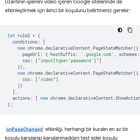
Uzantının işlemini video içeren Google sitelerinde de
etkinleştirmek için ikinci bir koşulunu belirtmeniz gerekir:
let
rule2
=
{
conditions
:
[
new
chrome
.
declarativeContent
.
PageStateMatcher
({
pageUrl
:
{
hostSuffix
:
'.google.com'
,
schemes
:
css
:
[
"input[type='password']"
]
}),
new
chrome
.
declarativeContent
.
PageStateMatcher
({
css
:
[
"video"
]
})
],
actions
:
[
new
chrome
.
declarativeContent
.
ShowActio
};
onPageChanged
etkinliği, herhangi bir kuralın en az bir
koşulu karşılanıp karşılanmadığını test eder koşulu