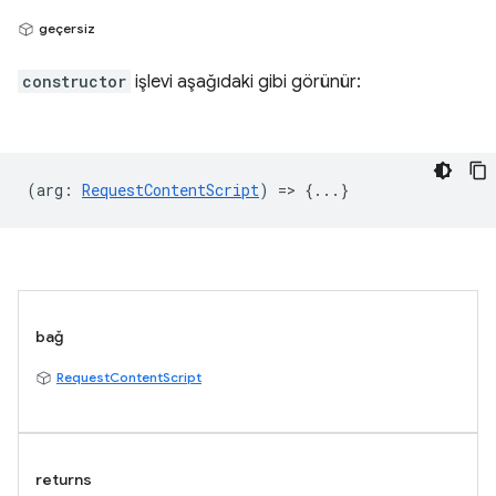
geçersiz
constructor
işlevi aşağıdaki gibi görünür:
(
arg
:
RequestContentScript
) => {...}
bağ
RequestContentScript
returns