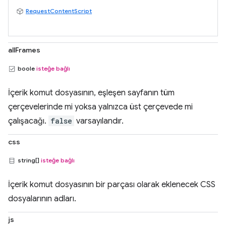
RequestContentScript
allFrames
boole
isteğe bağlı
İçerik komut dosyasının, eşleşen sayfanın tüm
çerçevelerinde mi yoksa yalnızca üst çerçevede mi
çalışacağı.
false
varsayılandır.
css
string[]
isteğe bağlı
İçerik komut dosyasının bir parçası olarak eklenecek CSS
dosyalarının adları.
js