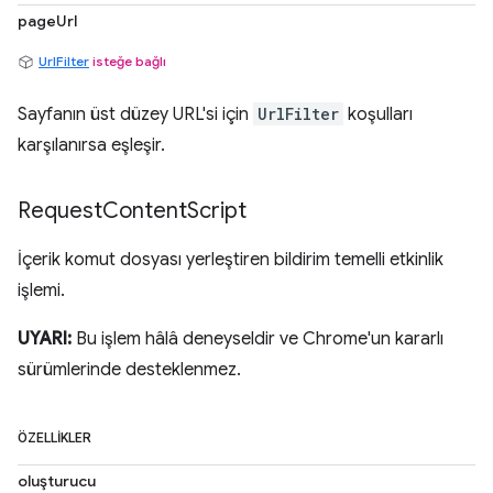
pageUrl
UrlFilter
isteğe bağlı
Sayfanın üst düzey URL'si için
UrlFilter
koşulları
karşılanırsa eşleşir.
Request
Content
Script
İçerik komut dosyası yerleştiren bildirim temelli etkinlik
işlemi.
UYARI:
Bu işlem hâlâ deneyseldir ve Chrome'un kararlı
sürümlerinde desteklenmez.
ÖZELLIKLER
oluşturucu