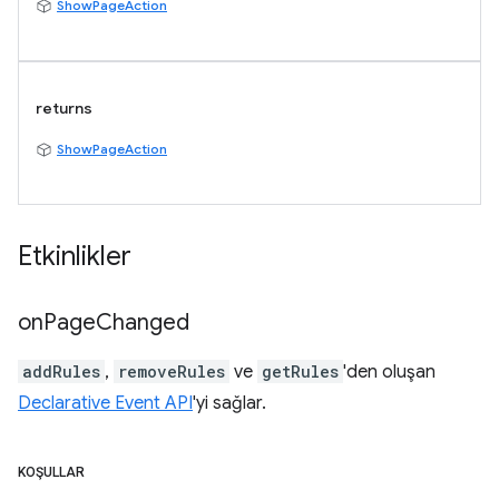
ShowPageAction
returns
ShowPageAction
Etkinlikler
on
Page
Changed
addRules
,
removeRules
ve
getRules
'den oluşan
Declarative Event API
'yi sağlar.
KOŞULLAR