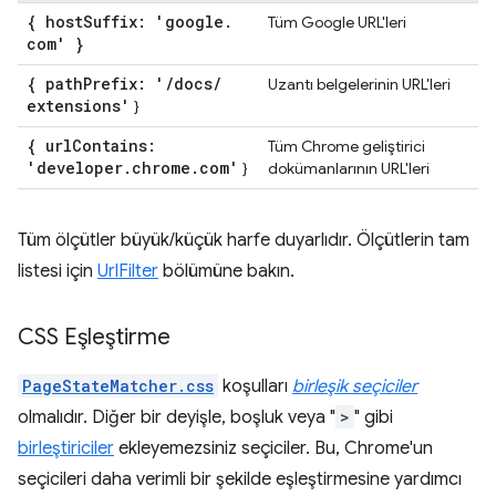
{ host
Suffix: 'google
.
Tüm Google URL'leri
com' }
{ path
Prefix: '
/
docs
/
Uzantı belgelerinin URL'leri
extensions'
}
{ url
Contains:
Tüm Chrome geliştirici
'developer
.
chrome
.
com'
}
dokümanlarının URL'leri
Tüm ölçütler büyük/küçük harfe duyarlıdır. Ölçütlerin tam
listesi için
UrlFilter
bölümüne bakın.
CSS Eşleştirme
PageStateMatcher.css
koşulları
birleşik seçiciler
olmalıdır. Diğer bir deyişle, boşluk veya "
>
" gibi
birleştiriciler
ekleyemezsiniz seçiciler. Bu, Chrome'un
seçicileri daha verimli bir şekilde eşleştirmesine yardımcı