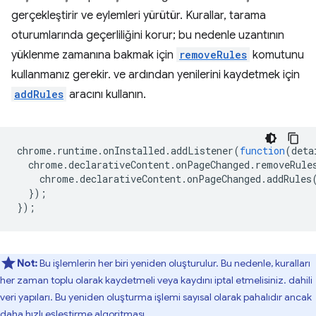
gerçekleştirir ve eylemleri yürütür. Kurallar, tarama
oturumlarında geçerliliğini korur; bu nedenle uzantının
yüklenme zamanına bakmak için
removeRules
komutunu
kullanmanız gerekir. ve ardından yenilerini kaydetmek için
addRules
aracını kullanın.
chrome
.
runtime
.
onInstalled
.
addListener
(
function
(
deta
chrome
.
declarativeContent
.
onPageChanged
.
removeRule
chrome
.
declarativeContent
.
onPageChanged
.
addRules
});
});
Not:
Bu işlemlerin her biri yeniden oluşturulur. Bu nedenle, kuralları
her zaman toplu olarak kaydetmeli veya kaydını iptal etmelisiniz. dahili
veri yapıları. Bu yeniden oluşturma işlemi sayısal olarak pahalıdır ancak
daha hızlı eşleştirme algoritması.