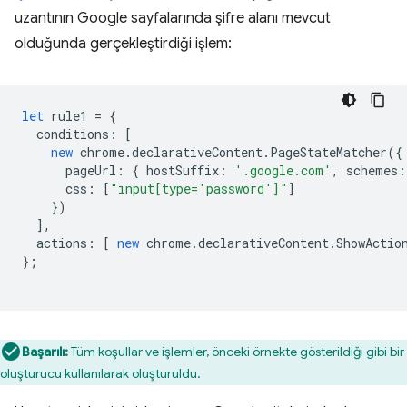
uzantının Google sayfalarında şifre alanı mevcut
olduğunda gerçekleştirdiği işlem:
let
rule1
=
{
conditions
:
[
new
chrome
.
declarativeContent
.
PageStateMatcher
({
pageUrl
:
{
hostSuffix
:
'.google.com'
,
schemes
:
css
:
[
"input[type='password']"
]
})
],
actions
:
[
new
chrome
.
declarativeContent
.
ShowActio
};
Başarılı:
Tüm koşullar ve işlemler, önceki örnekte gösterildiği gibi bir
oluşturucu kullanılarak oluşturuldu.