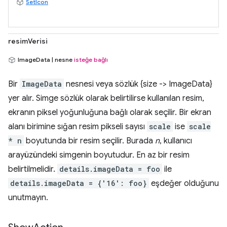
SetIcon
resimVerisi
ImageData | nesne
isteğe bağlı
Bir
ImageData
nesnesi veya sözlük {size -> ImageData}
yer alır. Simge sözlük olarak belirtilirse kullanılan resim,
ekranın piksel yoğunluğuna bağlı olarak seçilir. Bir ekran
alanı birimine sığan resim pikseli sayısı
scale
ise
scale
* n
boyutunda bir resim seçilir. Burada
n
, kullanıcı
arayüzündeki simgenin boyutudur. En az bir resim
belirtilmelidir.
details.imageData = foo
ile
details.imageData = {'16': foo}
eşdeğer olduğunu
unutmayın.