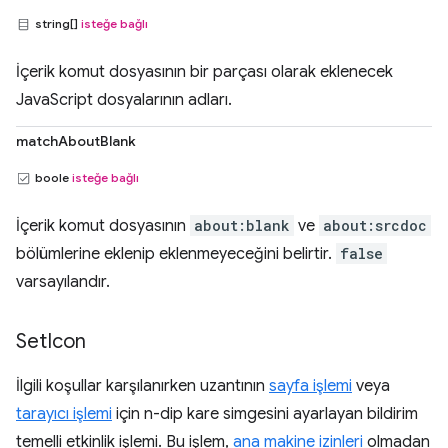
string[]
isteğe bağlı
İçerik komut dosyasının bir parçası olarak eklenecek
JavaScript dosyalarının adları.
matchAboutBlank
boole
isteğe bağlı
İçerik komut dosyasının
about:blank
ve
about:srcdoc
bölümlerine eklenip eklenmeyeceğini belirtir.
false
varsayılandır.
Set
Icon
İlgili koşullar karşılanırken uzantının
sayfa işlemi
veya
tarayıcı işlemi
için n-dip kare simgesini ayarlayan bildirim
temelli etkinlik işlemi. Bu işlem,
ana makine izinleri
olmadan