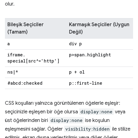
olur.
Bileşik Seçiciler
Karmaşık Seçiciler (Uygun
(Tamam)
Değil)
a
div p
iframe
.
p>span
.
highlight
special[src^='http']
ns
|
*
p + ol
#abcd:checked
p
::
first-line
CSS koşulları yalnızca görüntülenen öğelerle eşleşir:
seçicinizle eşleşen bir öğe olursa
display:none
veya
üst öğelerinden biri
display:none
ise koşulun
eşleşmesini sağlar. Öğeler
visibility:hidden
ile stilize
edilmiş, ekran dışına yerleştirilmiş veya diğer öğeler