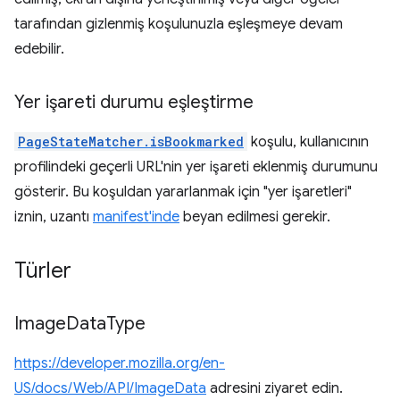
tarafından gizlenmiş koşulunuzla eşleşmeye devam
edebilir.
Yer işareti durumu eşleştirme
PageStateMatcher.isBookmarked
koşulu, kullanıcının
profilindeki geçerli URL'nin yer işareti eklenmiş durumunu
gösterir. Bu koşuldan yararlanmak için "yer işaretleri"
iznin, uzantı
manifest'inde
beyan edilmesi gerekir.
Türler
Image
Data
Type
https://developer.mozilla.org/en-
US/docs/Web/API/ImageData
adresini ziyaret edin.