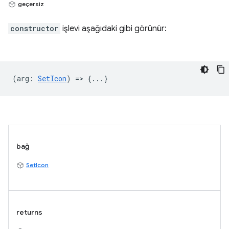
geçersiz
constructor
işlevi aşağıdaki gibi görünür:
(
arg
:
SetIcon
) => {...}
bağ
SetIcon
returns