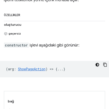
işlemi tetiklemek yerine içerik menüsü açılır.
ÖZELLIKLER
oluşturucu
geçersiz
constructor
işlevi aşağıdaki gibi görünür:
(
arg
:
ShowPageAction
) => {...}
bağ