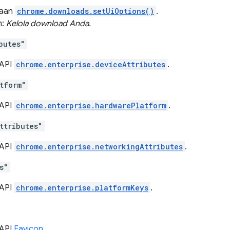
naan
chrome.downloads.setUiOptions()
.
n:
Kelola download Anda.
butes"
 API
chrome.enterprise.deviceAttributes
.
tform"
 API
chrome.enterprise.hardwarePlatform
.
ttributes"
 API
chrome.enterprise.networkingAttributes
.
s"
 API
chrome.enterprise.platformKeys
.
 API
Favicon
.