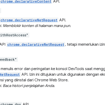
chrome.declarativeContent
API.
"
chrome.declarativeNetRequest
API.
n:
Memblokir konten di halaman mana pun.
ithHostAccess"
 API
chrome.declarativeNetRequest
, tetapi memerlukan iz
Feedback"
 menulis error dan peringatan ke konsol DevTools saat men
NetRequest
API. Izin ini ditujukan untuk digunakan dengan ek
nsi yang diinstal dari Chrome Web Store.
n:
Baca histori penjelajahan Anda.
chrome.dns
API.