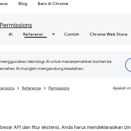
asus
Blog
Baru di Chrome
Permissions
AI
Referensi
Contoh
Chrome Web Store
menggunakan teknologi AI untuk menerjemahkan konten ke
erjemahan AI mungkin mengandung kesalahan.
tensions
Reference
Permissions
Apakah in
esar API dan fitur ekstensi, Anda harus mendeklarasikan izin