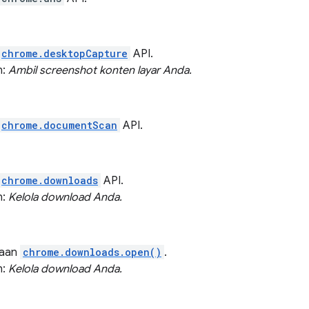
chrome.desktopCapture
API.
n:
Ambil screenshot konten layar Anda.
chrome.documentScan
API.
chrome.downloads
API.
n:
Kelola download Anda.
naan
chrome.downloads.open()
.
n:
Kelola download Anda.