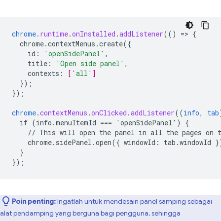
chrome
.
runtime
.
onInstalled
.
addListener
(()
=
>
{
chrome.contextMenus.create({
id
:
'openSidePanel'
,
title
:
'Open side panel'
,
contexts
:
[
'all'
]
}
);
}
);
chrome
.
contextMenus
.
onClicked
.
addListener
((
info
,
tab
if
(info.menuItemId
===
'openSidePanel')
{
//
This
will
open
the
panel
in
all
the
pages
on
chrome.sidePanel.open({
windowId
:
tab
.
windowId
}
}
}
);
Poin penting:
Ingatlah untuk mendesain panel samping sebagai
alat pendamping yang berguna bagi pengguna, sehingga