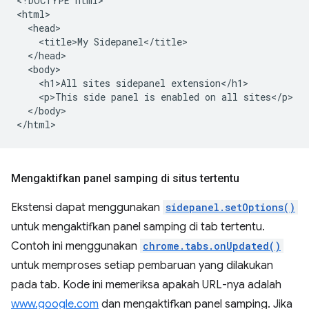
<!DOCTYPE html>

<html>

  <head>

    <title>My Sidepanel</title>

  </head>

  <body>

    <h1>All sites sidepanel extension</h1>

    <p>This side panel is enabled on all sites</p>

  </body>

Mengaktifkan panel samping di situs tertentu
Ekstensi dapat menggunakan
sidepanel.setOptions()
untuk mengaktifkan panel samping di tab tertentu.
Contoh ini menggunakan
chrome.tabs.onUpdated()
untuk memproses setiap pembaruan yang dilakukan
pada tab. Kode ini memeriksa apakah URL-nya adalah
www.google.com
dan mengaktifkan panel samping. Jika