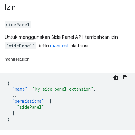
Izin
sidePanel
Untuk menggunakan Side Panel API, tambahkan izin
"sidePanel"
di file
manifest
ekstensi:
manifest.json:
{
"name"
:
"My side panel extension"
,
...
"permissions"
:
[
"sidePanel"
]
}