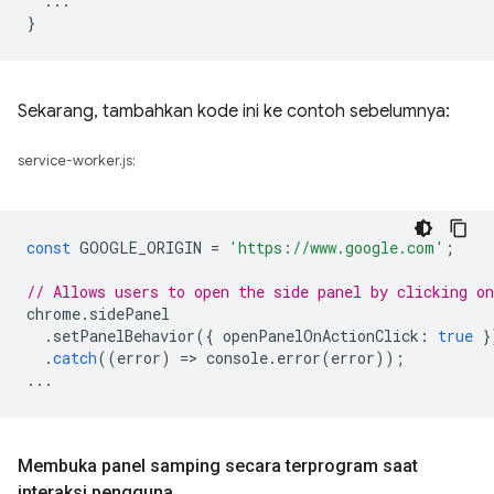
  ...

Sekarang, tambahkan kode ini ke contoh sebelumnya:
service-worker.js:
const
GOOGLE_ORIGIN
=
'https://www.google.com'
;
// Allows users to open the side panel by clicking on
chrome
.
sidePanel
.
setPanelBehavior
({
openPanelOnActionClick
:
true
}
.
catch
((
error
)
=
>
console
.
error
(
error
));
...
Membuka panel samping secara terprogram saat
interaksi pengguna