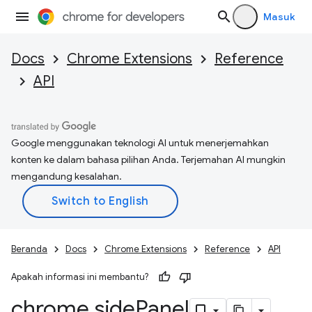
Masuk
Docs
Chrome Extensions
Reference
API
Google menggunakan teknologi AI untuk menerjemahkan
konten ke dalam bahasa pilihan Anda. Terjemahan AI mungkin
mengandung kesalahan.
Beranda
Docs
Chrome Extensions
Reference
API
Apakah informasi ini membantu?
chrome
.
side
Panel