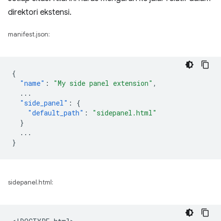
direktori ekstensi.
manifest.json:
{
"name"
:
"My side panel extension"
,
...
"side_panel"
:
{
"default_path"
:
"sidepanel.html"
}
...
}
sidepanel.html: