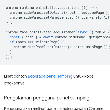
chrome
.
runtime
.
onInstalled
.
addListener
(()
=
>
{
chrome
.
sidePanel
.
setOptions
({
path
:
welcomePage
}
chrome
.
sidePanel
.
setPanelBehavior
({
openPanelOnAct
});
chrome
.
tabs
.
onActivated
.
addListener
(
async
({
tabId
}
const
{
path
}
=
await
chrome
.
sidePanel
.
getOptions
if
(
path
===
welcomePage
)
{
chrome
.
sidePanel
.
setOptions
({
path
:
mainPage
})
}
});
Lihat contoh
Beberapa panel samping
untuk kode
lengkapnya.
Pengalaman pengguna panel samping
Pengguna akan melihat panel samping bawaan Chrome