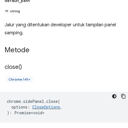
default_path
string
Jalur yang ditentukan developer untuk tampilan panel
samping.
Metode
close(
)
Chrome 141+
chrome
.
sidePanel
.
close
(
options
:
CloseOptions
,
)
:
Promise<void>