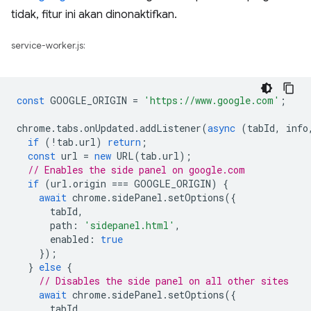
tidak, fitur ini akan dinonaktifkan.
service-worker.js:
const
GOOGLE_ORIGIN
=
'https://www.google.com'
;
chrome
.
tabs
.
onUpdated
.
addListener
(
async
(
tabId
,
info
if
(
!
tab
.
url
)
return
;
const
url
=
new
URL
(
tab
.
url
);
// Enables the side panel on google.com
if
(
url
.
origin
===
GOOGLE_ORIGIN
)
{
await
chrome
.
sidePanel
.
setOptions
({
tabId
,
path
:
'sidepanel.html'
,
enabled
:
true
});
}
else
{
// Disables the side panel on all other sites
await
chrome
.
sidePanel
.
setOptions
({
tabId
,