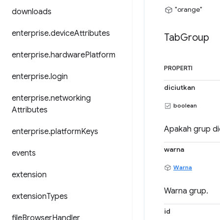
"orange"
downloads
enterprise
.
device
Attributes
Tab
Group
enterprise
.
hardware
Platform
PROPERTI
enterprise
.
login
diciutkan
enterprise
.
networking
boolean
Attributes
Apakah grup di
enterprise
.
platform
Keys
warna
events
Warna
extension
Warna grup.
extension
Types
id
file
Browser
Handler