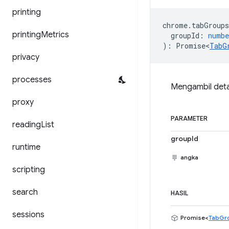
printing
chrome
.
tabGroups
printing
Metrics
groupId
:
numbe
)
:
Promise<
TabG
privacy
processes
Mengambil deta
proxy
PARAMETER
reading
List
groupId
runtime
angka
scripting
search
HASIL
sessions
Promise<
TabGr