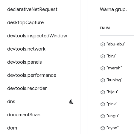
declarative
Net
Request
Warna grup.
desktop
Capture
ENUM
devtools
.
inspected
Window
"abu-abu"
devtools
.
network
"biru"
devtools
.
panels
"merah"
devtools
.
performance
"kuning"
devtools
.
recorder
"hijau"
dns
"pink"
document
Scan
"ungu"
dom
"cyan"