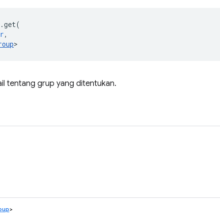
.
get
(
r
,
roup
>
il tentang grup yang ditentukan.
oup
>