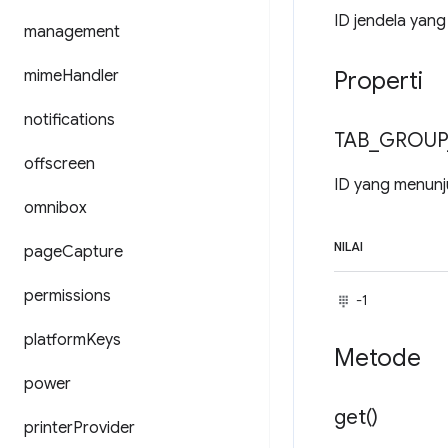
ID jendela yang 
management
mime
Handler
Properti
notifications
TAB
_
GROUP
offscreen
ID yang menunj
omnibox
NILAI
page
Capture
permissions
-1
platform
Keys
Metode
power
get(
)
printer
Provider