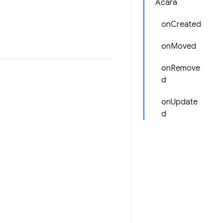
Acara
onCreated
onMoved
onRemove
d
onUpdate
d