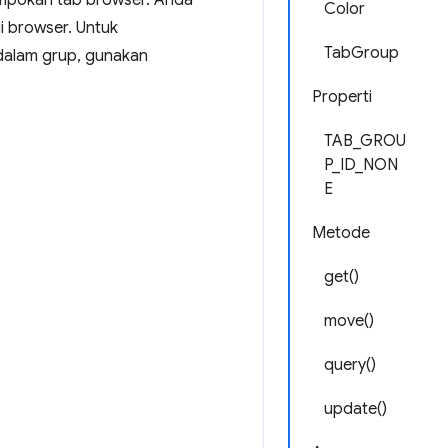
ompokan tab browser. Anda
Color
 browser. Untuk
TabGroup
dalam grup, gunakan
Properti
TAB_GROU
P_ID_NON
E
Metode
get()
move()
query()
update()