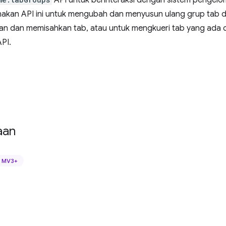
API untuk berinteraksi dengan sistem pengel
kan API ini untuk mengubah dan menyusun ulang grup tab di
 dan memisahkan tab, atau untuk mengkueri tab yang ada 
PI.
aan
MV3+