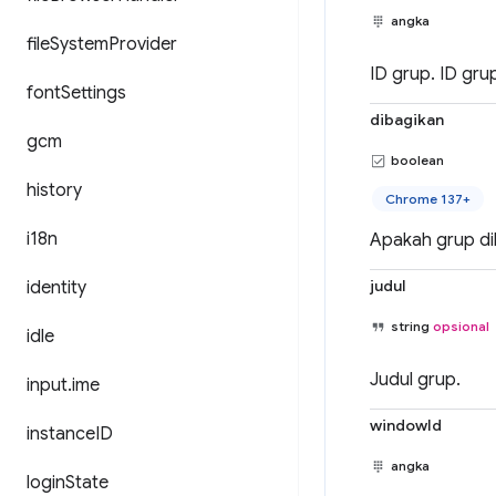
angka
file
System
Provider
ID grup. ID gru
font
Settings
dibagikan
gcm
boolean
history
Chrome 137+
i18n
Apakah grup di
judul
identity
string
opsional
idle
Judul grup.
input
.
ime
windowId
instance
ID
angka
login
State