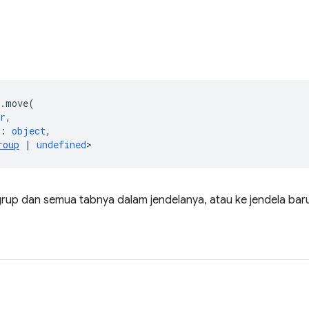
.
move
(
r
,
:
object
,
roup
|
undefined
>
up dan semua tabnya dalam jendelanya, atau ke jendela bar