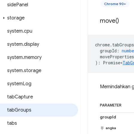
Chrome 90+
side
Panel
storage
move(
)
system
.
cpu
system
.
display
chrome
.
tabGroups
groupId
:
numbe
moveProperties
system
.
memory
)
:
Promise<
TabG
system
.
storage
system
Log
Memindahkan gr
tab
Capture
PARAMETER
tab
Groups
groupId
tabs
angka