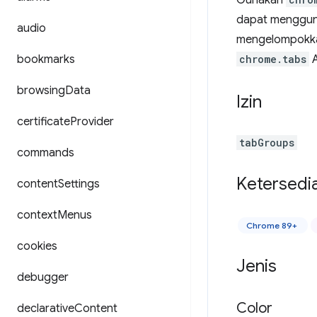
Gunakan
dapat mengguna
audio
mengelompokkan
bookmarks
chrome.tabs
A
browsing
Data
Izin
certificate
Provider
tabGroups
commands
Ketersedi
content
Settings
context
Menus
Chrome 89+
cookies
Jenis
debugger
Color
declarative
Content