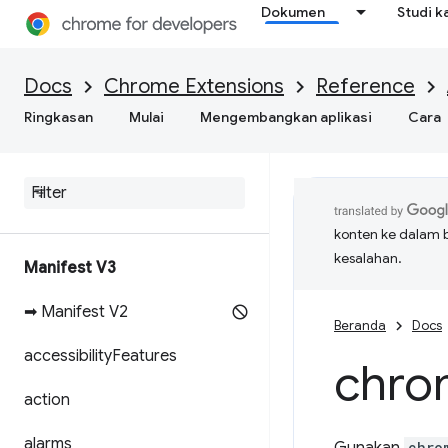
Dokumen
Studi k
Docs
Chrome Extensions
Reference
Ringkasan
Mulai
Mengembangkan aplikasi
Cara
konten ke dalam 
kesalahan.
Manifest V3
➡ Manifest V2
Beranda
Docs
accessibility
Features
chro
action
alarms
chro