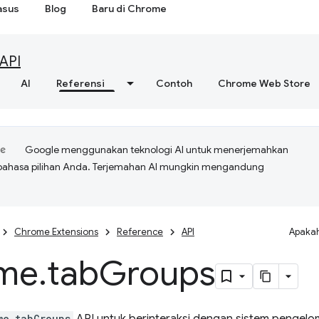
asus
Blog
Baru di Chrome
API
AI
Referensi
Contoh
Chrome Web Store
Google menggunakan teknologi AI untuk menerjemahkan
bahasa pilihan Anda. Terjemahan AI mungkin mengandung
Chrome Extensions
Reference
API
Apakah
me
.
tab
Groups
me.tabGroups