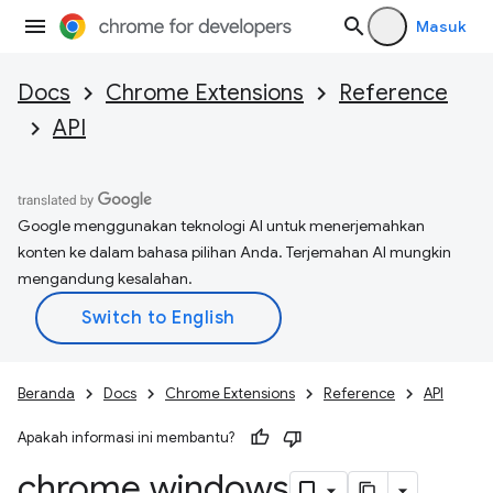
Masuk
Docs
Chrome Extensions
Reference
API
Google menggunakan teknologi AI untuk menerjemahkan
konten ke dalam bahasa pilihan Anda. Terjemahan AI mungkin
mengandung kesalahan.
Beranda
Docs
Chrome Extensions
Reference
API
Apakah informasi ini membantu?
chrome
.
windows