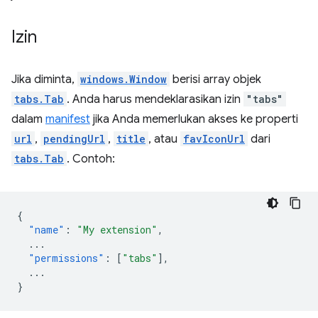
Izin
Jika diminta,
windows.Window
berisi array objek
tabs.Tab
. Anda harus mendeklarasikan izin
"tabs"
dalam
manifest
jika Anda memerlukan akses ke properti
url
,
pendingUrl
,
title
, atau
favIconUrl
dari
tabs.Tab
. Contoh:
{
"name"
:
"My extension"
,
...
"permissions"
:
[
"tabs"
],
...
}