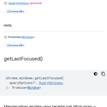
QueryOptions
opsional
Chrome 88+
HASIL
Promise<
Window
>
Chrome 88+
get
Last
Focused(
)
chrome
.
windows
.
getLastFocused
(
queryOptions?
:
QueryOptions
,
)
:
Promise<
Window
>
Mendapatkan jendela yang terakhir kali difokuskan —