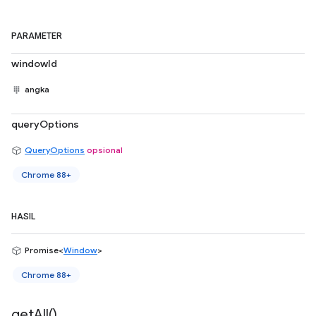
PARAMETER
windowId
angka
queryOptions
QueryOptions
opsional
Chrome 88+
HASIL
Promise<
Window
>
Chrome 88+
get
All(
)