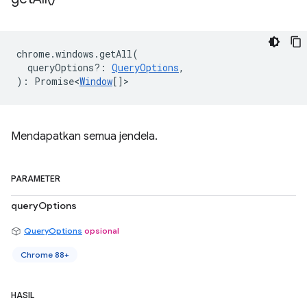
chrome
.
windows
.
getAll
(
queryOptions?
:
QueryOptions
,
)
:
Promise<
Window
[]
>
Mendapatkan semua jendela.
PARAMETER
queryOptions
QueryOptions
opsional
Chrome 88+
HASIL