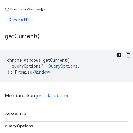
Promise<
Window
[]>
Chrome 88+
get
Current(
)
chrome
.
windows
.
getCurrent
(
queryOptions?
:
QueryOptions
,
)
:
Promise<
Window
>
Mendapatkan
jendela saat ini
.
PARAMETER
queryOptions