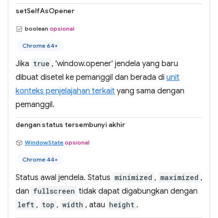
setSelfAsOpener
boolean
opsional
Chrome 64+
Jika
true
, 'window.opener' jendela yang baru
dibuat disetel ke pemanggil dan berada di
unit
konteks penjelajahan terkait
yang sama dengan
pemanggil.
dengan status tersembunyi akhir
WindowState
opsional
Chrome 44+
Status awal jendela. Status
minimized
,
maximized
,
dan
fullscreen
tidak dapat digabungkan dengan
left
,
top
,
width
, atau
height
.