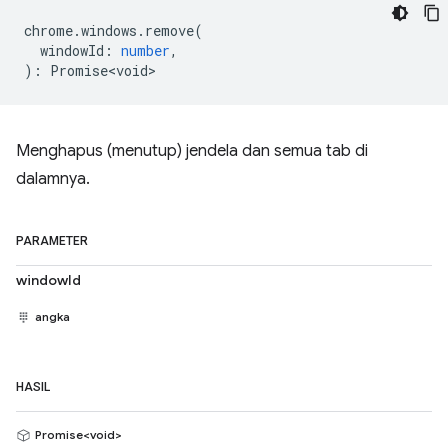
chrome
.
windows
.
remove
(
windowId
:
number
,
)
:
Promise<void>
Menghapus (menutup) jendela dan semua tab di
dalamnya.
PARAMETER
windowId
angka
HASIL
Promise<void>