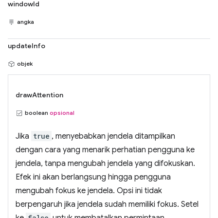
windowId
angka
updateInfo
objek
drawAttention
boolean
opsional
Jika
true
, menyebabkan jendela ditampilkan
dengan cara yang menarik perhatian pengguna ke
jendela, tanpa mengubah jendela yang difokuskan.
Efek ini akan berlangsung hingga pengguna
mengubah fokus ke jendela. Opsi ini tidak
berpengaruh jika jendela sudah memiliki fokus. Setel
ke
false
untuk membatalkan permintaan