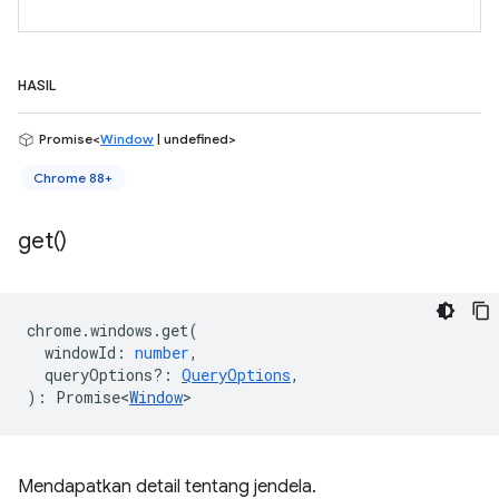
HASIL
Promise<
Window
| undefined>
Chrome 88+
get(
)
chrome
.
windows
.
get
(
windowId
:
number
,
queryOptions?
:
QueryOptions
,
)
:
Promise<
Window
>
Mendapatkan detail tentang jendela.