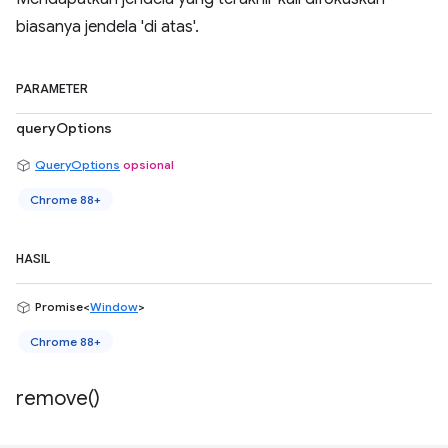
biasanya jendela 'di atas'.
PARAMETER
queryOptions
QueryOptions
opsional
Chrome 88+
HASIL
Promise<
Window
>
Chrome 88+
remove(
)