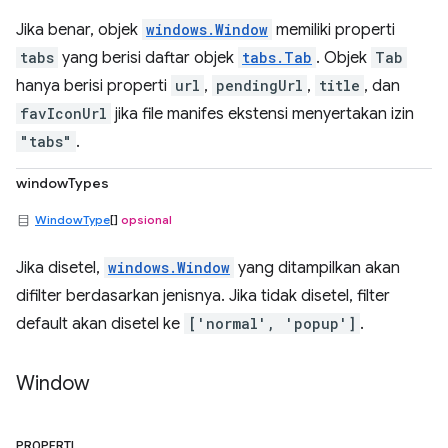
Jika benar, objek
windows.Window
memiliki properti
tabs
yang berisi daftar objek
tabs.Tab
. Objek
Tab
hanya berisi properti
url
,
pendingUrl
,
title
, dan
favIconUrl
jika file manifes ekstensi menyertakan izin
"tabs"
.
windowTypes
WindowType
[]
opsional
Jika disetel,
windows.Window
yang ditampilkan akan
difilter berdasarkan jenisnya. Jika tidak disetel, filter
default akan disetel ke
['normal', 'popup']
.
Window
PROPERTI