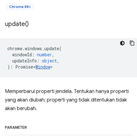
Chrome 88+
update(
)
chrome
.
windows
.
update
(
windowId
:
number
,
updateInfo
:
object
,
)
:
Promise<
Window
>
Memperbarui properti jendela. Tentukan hanya properti
yang akan diubah; properti yang tidak ditentukan tidak
akan berubah.
PARAMETER