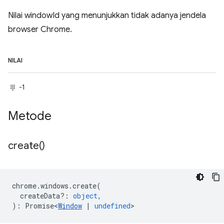
Nilai windowId yang menunjukkan tidak adanya jendela
browser Chrome.
NILAI
-1
Metode
create(
)
chrome
.
windows
.
create
(
createData?
:
object
,
)
:
Promise<
Window
|
undefined
>