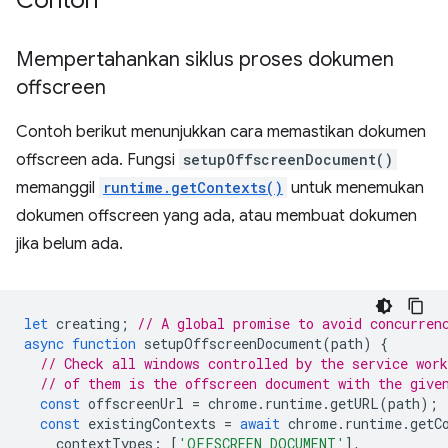
Contoh
Mempertahankan siklus proses dokumen
offscreen
Contoh berikut menunjukkan cara memastikan dokumen
offscreen ada. Fungsi
setupOffscreenDocument()
memanggil
runtime.getContexts()
untuk menemukan
dokumen offscreen yang ada, atau membuat dokumen
jika belum ada.
let
creating
;
// A global promise to avoid concurren
async
function
setupOffscreenDocument
(
path
)
{
// Check all windows controlled by the service work
// of them is the offscreen document with the give
const
offscreenUrl
=
chrome
.
runtime
.
getURL
(
path
);
const
existingContexts
=
await
chrome
.
runtime
.
getC
contextTypes
:
[
'OFFSCREEN_DOCUMENT'
],