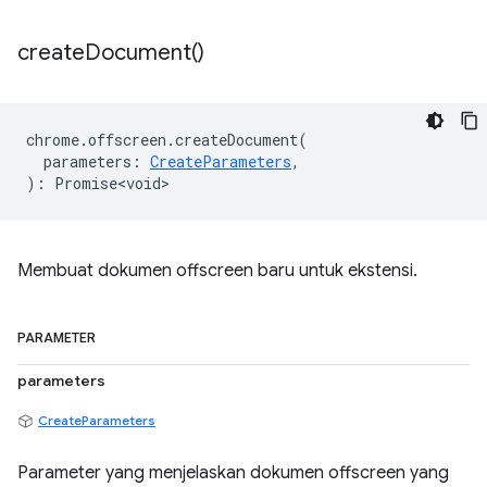
create
Document(
)
chrome
.
offscreen
.
createDocument
(
parameters
:
CreateParameters
,
)
:
Promise<void>
Membuat dokumen offscreen baru untuk ekstensi.
PARAMETER
parameters
CreateParameters
Parameter yang menjelaskan dokumen offscreen yang