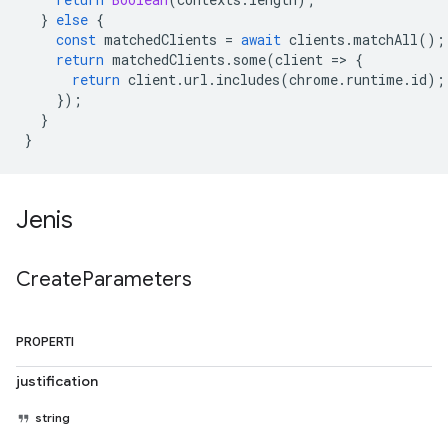
}
else
{
const
matchedClients
=
await
clients
.
matchAll
();
return
matchedClients
.
some
(
client
=
>
{
return
client
.
url
.
includes
(
chrome
.
runtime
.
id
);
});
}
}
Jenis
Create
Parameters
PROPERTI
justification
string