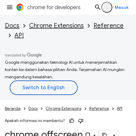
Masuk
Docs
Chrome Extensions
Reference
API
Google menggunakan teknologi AI untuk menerjemahkan
konten ke dalam bahasa pilihan Anda. Terjemahan AI mungkin
mengandung kesalahan.
Beranda
Docs
Chrome Extensions
Reference
API
Apakah informasi ini membantu?
chrome
.
offscreen