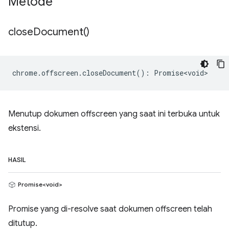
Metode
close
Document(
)
chrome
.
offscreen
.
closeDocument
()
:
Promise<void>
Menutup dokumen offscreen yang saat ini terbuka untuk
ekstensi.
HASIL
Promise<void>
Promise yang di-resolve saat dokumen offscreen telah
ditutup.