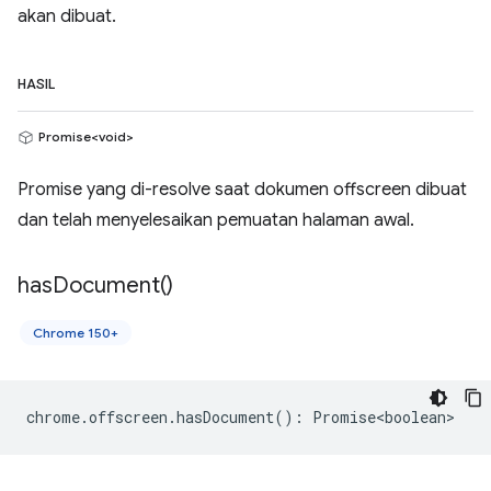
akan dibuat.
HASIL
Promise<void>
Promise yang di-resolve saat dokumen offscreen dibuat
dan telah menyelesaikan pemuatan halaman awal.
has
Document(
)
Chrome 150+
chrome
.
offscreen
.
hasDocument
()
:
Promise<boolean>