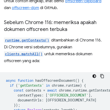
Untuk contoh lengkap, lihat demo
offscreen-clipboard
dan
offscreen-dom
di GitHub.
Sebelum Chrome 116: memeriksa apakah
dokumen offscreen terbuka
runtime.getContexts()
ditambahkan di Chrome 116.
Di Chrome versi sebelumnya, gunakan
clients.matchAll()
untuk memeriksa dokumen
offscreen yang ada:
async
function
hasOffscreenDocument
()
{
if
(
'getContexts'
in
chrome
.
runtime
)
{
const
contexts
=
await
chrome
.
runtime
.
getContext
contextTypes
:
[
'OFFSCREEN_DOCUMENT'
],
documentUrls
:
[
OFFSCREEN_DOCUMENT_PATH
]
});
return
Boolean
(
contexts
.
length
);