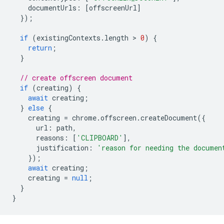
documentUrls
:
[
offscreenUrl
]
});
if
(
existingContexts
.
length
 > 
0
)
{
return
;
}
// create offscreen document
if
(
creating
)
{
await
creating
;
}
else
{
creating
=
chrome
.
offscreen
.
createDocument
({
url
:
path
,
reasons
:
[
'CLIPBOARD'
],
justification
:
'reason for needing the documen
});
await
creating
;
creating
=
null
;
}
}