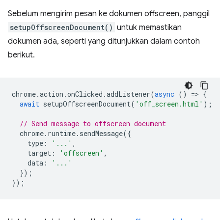
Sebelum mengirim pesan ke dokumen offscreen, panggil
setupOffscreenDocument()
untuk memastikan
dokumen ada, seperti yang ditunjukkan dalam contoh
berikut.
chrome
.
action
.
onClicked
.
addListener
(
async
()
=
>
{
await
setupOffscreenDocument
(
'off_screen.html'
);
// Send message to offscreen document
chrome
.
runtime
.
sendMessage
({
type
:
'...'
,
target
:
'offscreen'
,
data
:
'...'
});
});