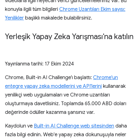
videolarla ilgili heyecan verici güncellemelerimiz var. Bu
konuyla ilgili tüm bilgileri
Chrome Uzantıları Ekim sayısı:
Yenilikler
başlıklı makalede bulabilirsiniz.
Yerleşik Yapay Zeka Yarışması'na katılın
Yayınlanma tarihi:
17 Ekim 2024
Chrome, Built-in AI Challenge'ı başlattı:
Chrome'un
entegre yapay zeka modellerini ve API'lerini
kullanarak
yenilikçi web uygulamaları ve Chrome uzantıları
oluşturmaya davetlisiniz. Toplamda 65.000 ABD doları
değerinde ödüller kazanma şansınız var.
Kaydolun ve
Built-in AI Challenge web sitesinden
daha
fazla bilgi edinin. Web'e yapay zeka dokunuşuyla neler