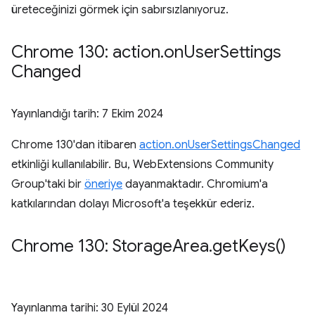
üreteceğinizi görmek için sabırsızlanıyoruz.
Chrome 130: action
.
on
User
Settings
Changed
Yayınlandığı tarih:
7 Ekim 2024
Chrome 130'dan itibaren
action.onUserSettingsChanged
etkinliği kullanılabilir. Bu, WebExtensions Community
Group'taki bir
öneriye
dayanmaktadır. Chromium'a
katkılarından dolayı Microsoft'a teşekkür ederiz.
Chrome 130: Storage
Area
.
get
Keys(
)
Yayınlanma tarihi:
30 Eylül 2024