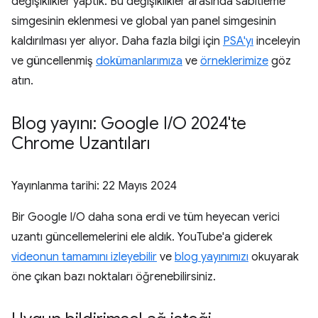
değişiklikler yaptık. Bu değişiklikler arasında sabitleme
simgesinin eklenmesi ve global yan panel simgesinin
kaldırılması yer alıyor. Daha fazla bilgi için
PSA'yı
inceleyin
ve güncellenmiş
dokümanlarımıza
ve
örneklerimize
göz
atın.
Blog yayını: Google I
/
O 2024'te
Chrome Uzantıları
Yayınlanma tarihi:
22 Mayıs 2024
Bir Google I/O daha sona erdi ve tüm heyecan verici
uzantı güncellemelerini ele aldık. YouTube'a giderek
videonun tamamını izleyebilir
ve
blog yayınımızı
okuyarak
öne çıkan bazı noktaları öğrenebilirsiniz.