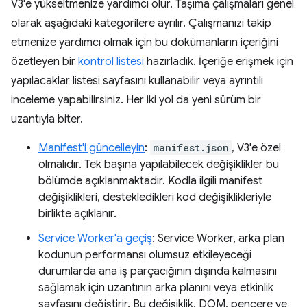
V3'e yükseltmenize yardımcı olur. Taşıma çalışmaları genel
olarak aşağıdaki kategorilere ayrılır. Çalışmanızı takip
etmenize yardımcı olmak için bu dokümanların içeriğini
özetleyen bir
kontrol listesi
hazırladık. İçeriğe erişmek için
yapılacaklar listesi sayfasını kullanabilir veya ayrıntılı
inceleme yapabilirsiniz. Her iki yol da yeni sürüm bir
uzantıyla biter.
Manifest'i güncelleyin
:
manifest.json
, V3'e özel
olmalıdır. Tek başına yapılabilecek değişiklikler bu
bölümde açıklanmaktadır. Kodla ilgili manifest
değişiklikleri, destekledikleri kod değişiklikleriyle
birlikte açıklanır.
Service Worker'a geçiş
: Service Worker, arka plan
kodunun performansı olumsuz etkileyeceği
durumlarda ana iş parçacığının dışında kalmasını
sağlamak için uzantının arka planını veya etkinlik
sayfasını değiştirir. Bu değişiklik, DOM, pencere ve