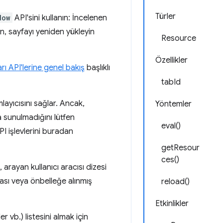
Türler
dow
API'sini kullanın: İncelenen
n, sayfayı yeniden yükleyin
Resource
Özellikler
arı API'lerine genel bakış
başlıklı
tabId
layıcısını sağlar. Ancak,
Yöntemler
na sunulmadığını lütfen
eval()
I işlevlerini buradan
getResour
ces()
, arayan kullanıcı aracısı dizesi
ası veya önbelleğe alınmış
reload()
Etkinlikler
r vb.) listesini almak için