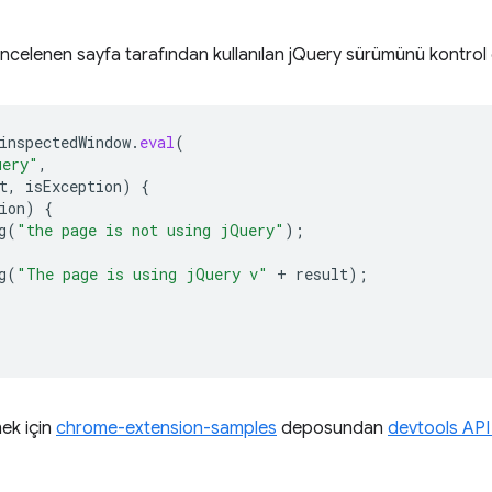
incelenen sayfa tarafından kullanılan jQuery sürümünü kontrol
inspectedWindow
.
eval
(
uery"
,
t
,
isException
)
{
ion
)
{
g
(
"the page is not using jQuery"
);
g
(
"The page is using jQuery v"
+
result
);
ek için
chrome-extension-samples
deposundan
devtools API 