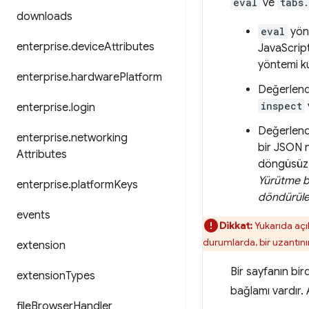
eval
ve
tabs
downloads
eval
yönt
enterprise
.
device
Attributes
JavaScript
yöntemi ku
enterprise
.
hardware
Platform
Değerlend
inspect
enterprise
.
login
Değerlendi
enterprise
.
networking
bir JSON n
Attributes
döngüsüz r
Yürütme ba
enterprise
.
platform
Keys
döndürülen 
events
Dikkat:
Yukarıda açı
durumlarda, bir uzantını
extension
Bir sayfanın bi
extension
Types
bağlamı vardır. 
file
Browser
Handler