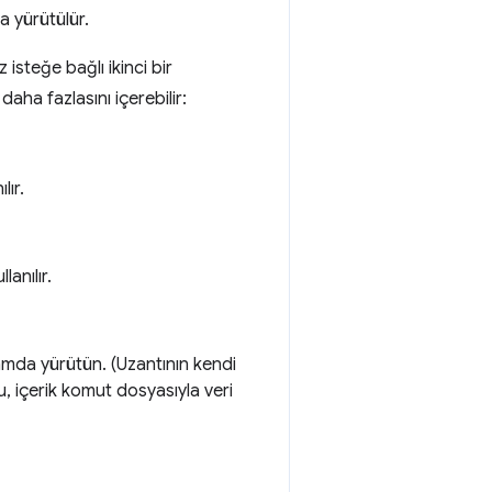
 yürütülür.
isteğe bağlı ikinci bir
aha fazlasını içerebilir:
lır.
anılır.
amda yürütün. (Uzantının kendi
, içerik komut dosyasıyla veri