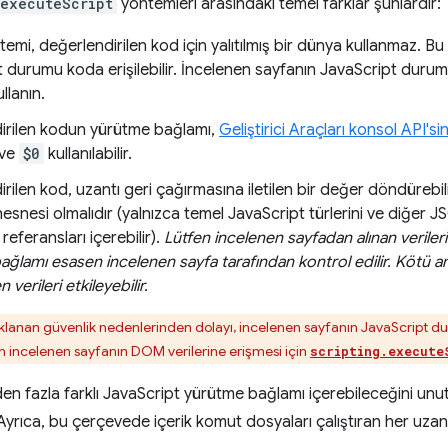
.executeScript
yöntemleri arasındaki temel farklar şunlardır:
emi, değerlendirilen kod için yalıtılmış bir dünya kullanmaz. B
 durumu koda erişilebilir. İncelenen sayfanın JavaScript duru
llanın.
irilen kodun yürütme bağlamı,
Geliştirici Araçları konsol API'sin
ve
$0
kullanılabilir.
rilen kod, uzantı geri çağırmasına iletilen bir değer döndürebi
esnesi olmalıdır (yalnızca temel JavaScript türlerini ve diğer 
eferansları içerebilir).
Lütfen incelenen sayfadan alınan verileri 
ğlamı esasen incelenen sayfa tarafından kontrol edilir. Kötü am
verileri etkileyebilir.
klanan güvenlik nedenlerinden dolayı, incelenen sayfanın JavaScript d
n incelenen sayfanın DOM verilerine erişmesi için
scripting.execute
rden fazla farklı JavaScript yürütme bağlamı içerebileceğini un
Ayrıca, bu çerçevede içerik komut dosyaları çalıştıran her uzant