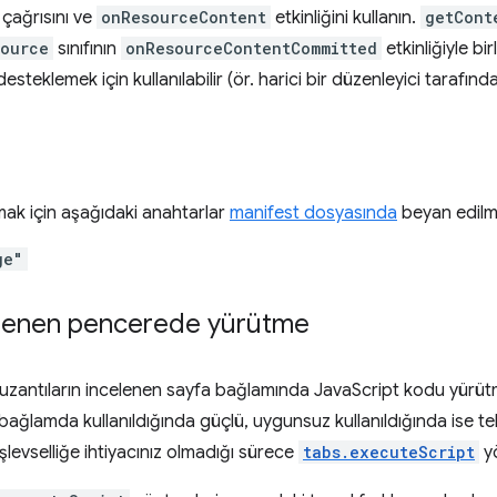
çağrısını ve
onResourceContent
etkinliğini kullanın.
getCont
source
sınıfının
onResourceContentCommitted
etkinliğiyle bir
desteklemek için kullanılabilir (ör. harici bir düzenleyici tarafınd
nmak için aşağıdaki anahtarlar
manifest dosyasında
beyan edilme
ge"
lenen pencerede yürütme
uzantıların incelenen sayfa bağlamında JavaScript kodu yürütm
ğlamda kullanıldığında güçlü, uygunsuz kullanıldığında ise tehl
 işlevselliğe ihtiyacınız olmadığı sürece
tabs.executeScript
yö