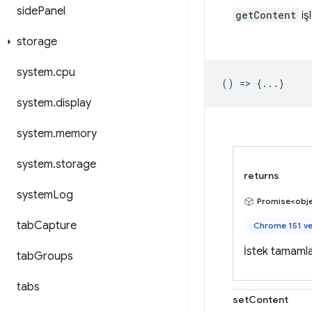
side
Panel
getContent
iş
storage
system
.
cpu
() => {...}
system
.
display
system
.
memory
system
.
storage
returns
system
Log
Promise<obj
tab
Capture
Chrome 151 ve
İstek tamamlan
tab
Groups
tabs
setContent