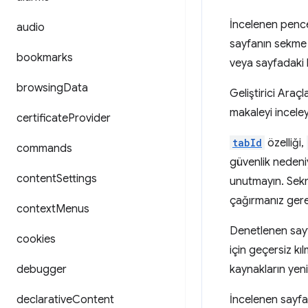
İncelenen pence
audio
sayfanın sekme 
bookmarks
veya sayfadaki ka
browsing
Data
Geliştirici Araçla
makaleyi inceley
certificate
Provider
tabId
özelliği,
commands
güvenlik nedeni
content
Settings
unutmayın. Sekm
çağırmanız gere
context
Menus
Denetlenen sayf
cookies
için geçersiz k
debugger
kaynakların yeni
declarative
Content
İncelenen sayfad