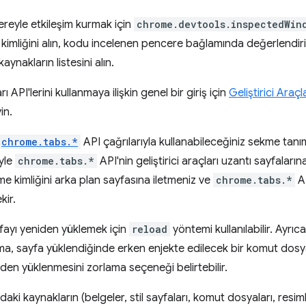
reyle etkileşim kurmak için
chrome.devtools.inspectedWin
kimliğini alın, kodu incelenen pencere bağlamında değerlendiri
ynakların listesini alın.
rı API'lerini kullanmaya ilişkin genel bir giriş için
Geliştirici Araçl
in.
chrome.tabs.*
API çağrılarıyla kullanabileceğiniz sekme tanım
yle
chrome.tabs.*
API'nin geliştirici araçları uzantı sayfaları
e kimliğini arka plan sayfasına iletmeniz ve
chrome.tabs.*
AP
kir.
ayı yeniden yüklemek için
reload
yöntemi kullanılabilir. Ayrıca
ılma, sayfa yüklendiğinde erken enjekte edilecek bir komut dosy
den yüklenmesini zorlama seçeneği belirtebilir.
aki kaynakların (belgeler, stil sayfaları, komut dosyaları, resimle