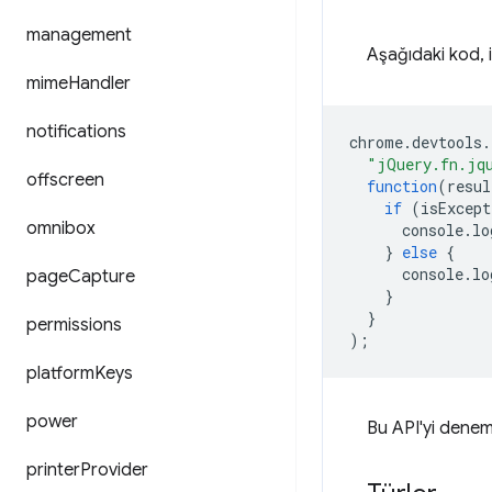
management
Aşağıdaki kod, 
mime
Handler
notifications
chrome
.
devtools
.
"jQuery.fn.jq
offscreen
function
(
resul
if
(
isExcept
omnibox
console
.
lo
}
else
{
console
.
lo
page
Capture
}
}
permissions
);
platform
Keys
power
Bu API'yi denem
printer
Provider