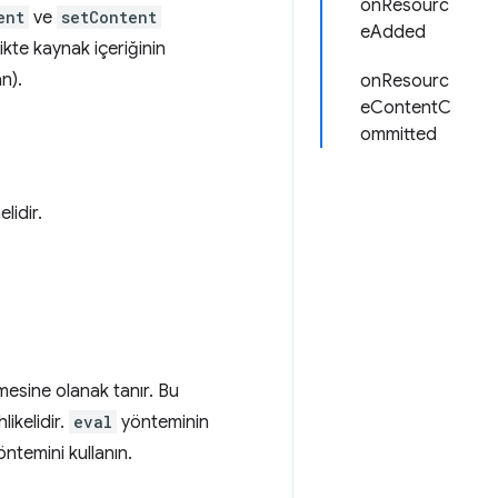
onResourc
ent
ve
setContent
eAdded
likte kaynak içeriğinin
an).
onResourc
eContentC
ommitted
lidir.
esine olanak tanır. Bu
ikelidir.
eval
yönteminin
ntemini kullanın.