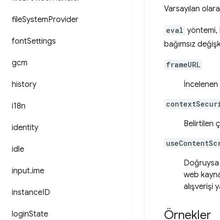
Varsayılan olar
file
System
Provider
eval
yöntemi, k
font
Settings
bağımsız değişk
gcm
frameURL
history
İncelenen 
contextSecur
i18n
Belirtilen
identity
useContentSc
idle
Doğruysa k
input
.
ime
web kaynağ
alışverişi 
instance
ID
Örnekler
login
State