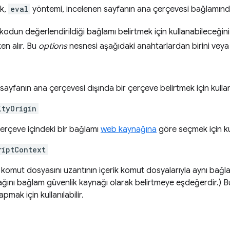
ak,
eval
yöntemi, incelenen sayfanın ana çerçevesi bağlamında
odun değerlendirildiği bağlamı belirtmek için kullanabileceğiniz 
en alır. Bu
options
nesnesi aşağıdaki anahtarlardan birini veya d
sayfanın ana çerçevesi dışında bir çerçeve belirtmek için kullanı
ityOrigin
 çerçeve içindeki bir bağlamı
web kaynağına
göre seçmek için kull
riptContext
omut dosyasını uzantının içerik komut dosyalarıyla aynı bağl
ını bağlam güvenlik kaynağı olarak belirtmeye eşdeğerdir.) Bu
yapmak için kullanılabilir.