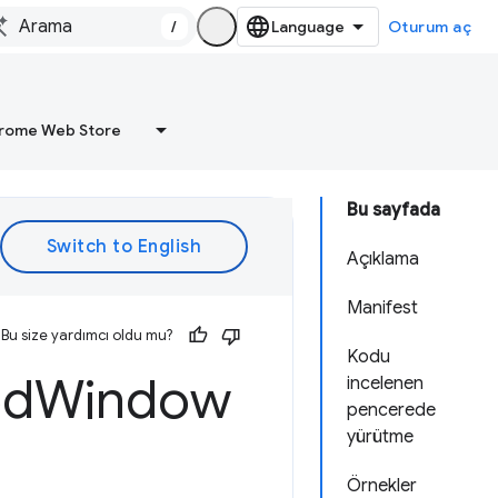
/
Oturum aç
rome Web Store
Bu sayfada
Açıklama
Manifest
Bu size yardımcı oldu mu?
Kodu
ed
Window
incelenen
pencerede
yürütme
Örnekler