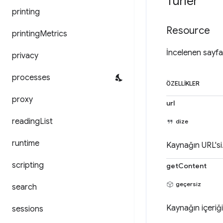
Türler
printing
Resource
printing
Metrics
İncelenen sayfa
privacy
processes
ÖZELLIKLER
proxy
url
reading
List
dize
runtime
Kaynağın URL'si
scripting
getContent
geçersiz
search
Kaynağın içeriğin
sessions