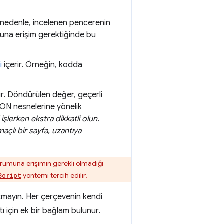
u nedenle, incelenen pencerenin
muna erişim gerektiğinde bu
i
içerir. Örneğin, kodda
lir. Döndürülen değer, geçerli
JSON nesnelerine yönelik
işlerken ekstra dikkatli olun.
açlı bir sayfa, uzantıya
urumuna erişimin gerekli olmadığı
yöntemi tercih edilir.
Script
utmayın. Her çerçevenin kendi
ı için ek bir bağlam bulunur.