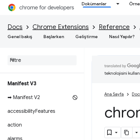
Dokümanlar
Örne
Docs
Chrome Extensions
Reference
Genel bakış
Başlarken
Geliştirme
Nasıl Yapılır?
teknolojisini kullan
Manifest V3
Ana Sayfa
Doc
➡ Manifest V2
chro
accessibility
Features
action
alarms