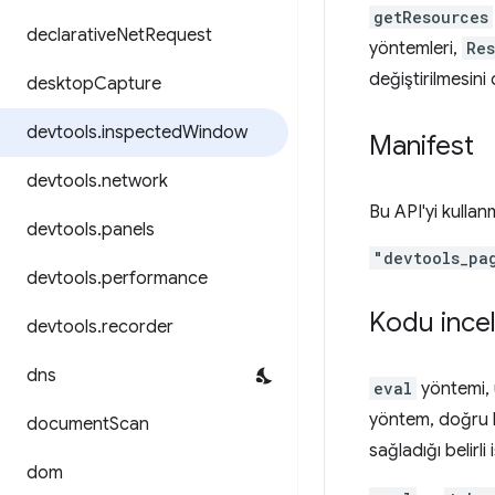
getResources
declarative
Net
Request
yöntemleri,
Re
değiştirilmesini 
desktop
Capture
devtools
.
inspected
Window
Manifest
devtools
.
network
Bu API'yi kulla
devtools
.
panels
"devtools_pa
devtools
.
performance
Kodu ince
devtools
.
recorder
dns
eval
yöntemi, 
yöntem, doğru ba
document
Scan
sağladığı belirli
dom