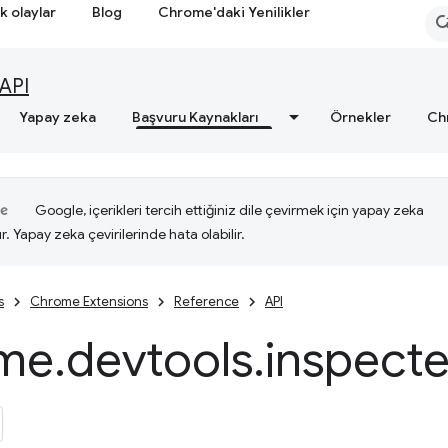
k olaylar
Blog
Chrome'daki Yenilikler
API
Yapay zeka
Başvuru Kaynakları
Örnekler
Ch
Google, içerikleri tercih ettiğiniz dile çevirmek için yapay zeka
ır. Yapay zeka çevirilerinde hata olabilir.
s
Chrome Extensions
Reference
API
me
.
devtools
.
inspect