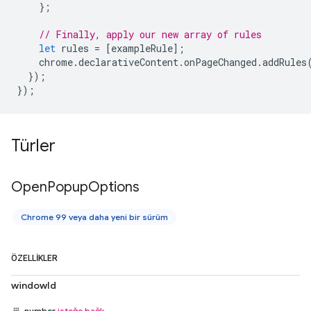
};
// Finally, apply our new array of rules
let
rules
=
[
exampleRule
];
chrome
.
declarativeContent
.
onPageChanged
.
addRules
});
});
Türler
Open
Popup
Options
Chrome 99 veya daha yeni bir sürüm
ÖZELLIKLER
windowId
number
isteğe bağlı