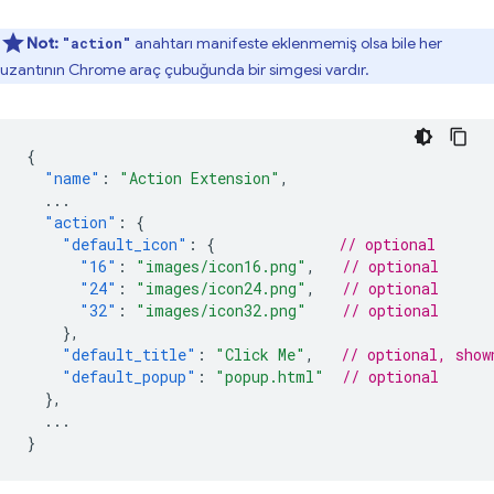
Not:
anahtarı manifeste eklenmemiş olsa bile her
"action"
uzantının Chrome araç çubuğunda bir simgesi vardır.
{
"name"
:
"Action Extension"
,
...
"action"
:
{
"default_icon"
:
{
// optional
"16"
:
"images/icon16.png"
,
// optional
"24"
:
"images/icon24.png"
,
// optional
"32"
:
"images/icon32.png"
// optional
},
"default_title"
:
"Click Me"
,
// optional, show
"default_popup"
:
"popup.html"
// optional
},
...
}