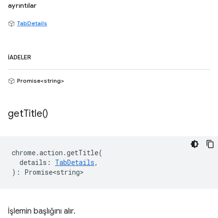
ayrıntılar
TabDetails
İADELER
Promise<string>
get
Title(
)
chrome
.
action
.
getTitle
(
details
:
TabDetails
,
)
:
Promise<string>
İşlemin başlığını alır.