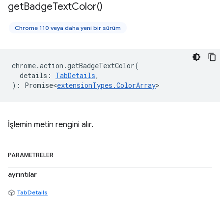
get
Badge
Text
Color(
)
Chrome 110 veya daha yeni bir sürüm
chrome
.
action
.
getBadgeTextColor
(
details
:
TabDetails
,
)
:
Promise<
extensionTypes
.
ColorArray
>
İşlemin metin rengini alır.
PARAMETRELER
ayrıntılar
TabDetails