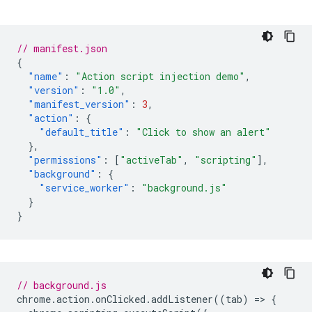
// manifest.json
{
"name"
:
"Action script injection demo"
,
"version"
:
"1.0"
,
"manifest_version"
:
3
,
"action"
:
{
"default_title"
:
"Click to show an alert"
},
"permissions"
:
[
"activeTab"
,
"scripting"
],
"background"
:
{
"service_worker"
:
"background.js"
}
}
// background.js
chrome
.
action
.
onClicked
.
addListener
((
tab
)
=
>
{