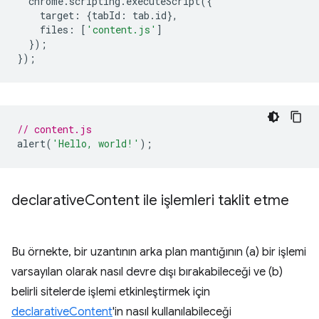
chrome
.
scripting
.
executeScript
({
target
:
{
tabId
:
tab
.
id
},
files
:
[
'content.js'
]
});
});
// content.js
alert
(
'Hello, world!'
);
declarative
Content ile işlemleri taklit etme
Bu örnekte, bir uzantının arka plan mantığının (a) bir işlemi
varsayılan olarak nasıl devre dışı bırakabileceği ve (b)
belirli sitelerde işlemi etkinleştirmek için
declarativeContent
'in nasıl kullanılabileceği