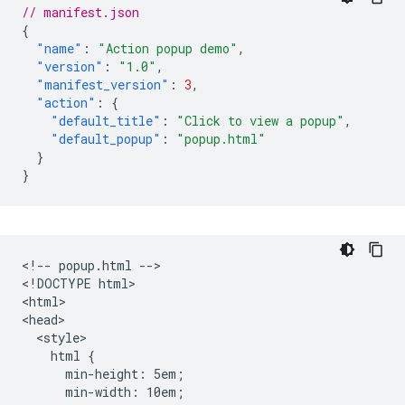
// manifest.json
{
"name"
:
"Action popup demo"
,
"version"
:
"1.0"
,
"manifest_version"
:
3
,
"action"
:
{
"default_title"
:
"Click to view a popup"
,
"default_popup"
:
"popup.html"
}
}
<!-- popup.html -->

<!DOCTYPE html>

<html>

<head>

  <style>

    html {

      min-height: 5em;

      min-width: 10em;
