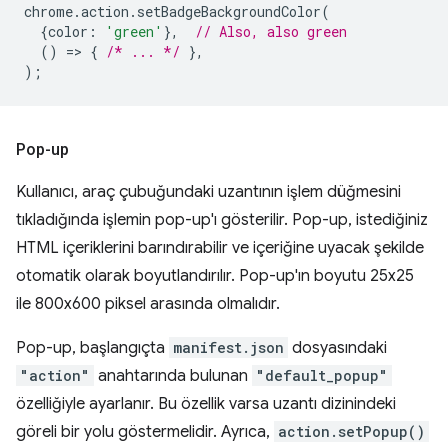
chrome
.
action
.
setBadgeBackgroundColor
(
{
color
:
'green'
},
// Also, also green
()
=
>
{
/* ... */
},
);
Pop-up
Kullanıcı, araç çubuğundaki uzantının işlem düğmesini
tıkladığında işlemin pop-up'ı gösterilir. Pop-up, istediğiniz
HTML içeriklerini barındırabilir ve içeriğine uyacak şekilde
otomatik olarak boyutlandırılır. Pop-up'ın boyutu 25x25
ile 800x600 piksel arasında olmalıdır.
Pop-up, başlangıçta
manifest.json
dosyasındaki
"action"
anahtarında bulunan
"default_popup"
özelliğiyle ayarlanır. Bu özellik varsa uzantı dizinindeki
göreli bir yolu göstermelidir. Ayrıca,
action.setPopup()