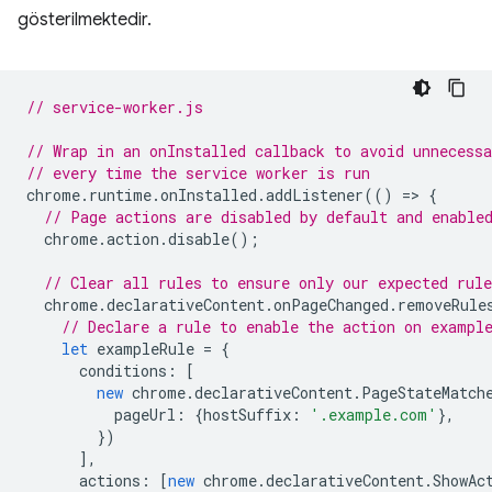
gösterilmektedir.
// service-worker.js
// Wrap in an onInstalled callback to avoid unnecessa
// every time the service worker is run
chrome
.
runtime
.
onInstalled
.
addListener
(()
=
>
{
// Page actions are disabled by default and enable
chrome
.
action
.
disable
();
// Clear all rules to ensure only our expected rule
chrome
.
declarativeContent
.
onPageChanged
.
removeRule
// Declare a rule to enable the action on exampl
let
exampleRule
=
{
conditions
:
[
new
chrome
.
declarativeContent
.
PageStateMatch
pageUrl
:
{
hostSuffix
:
'.example.com'
},
})
],
actions
:
[
new
chrome
.
declarativeContent
.
ShowAc