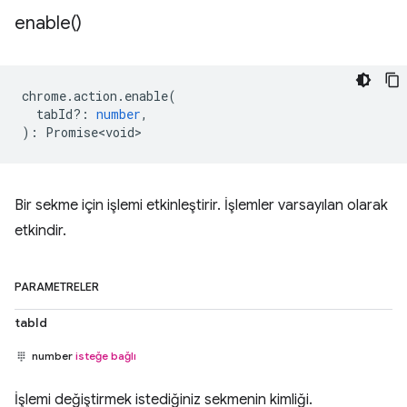
enable(
)
chrome
.
action
.
enable
(
tabId?
:
number
,
)
:
Promise<void>
Bir sekme için işlemi etkinleştirir. İşlemler varsayılan olarak
etkindir.
PARAMETRELER
tabId
number
isteğe bağlı
İşlemi değiştirmek istediğiniz sekmenin kimliği.