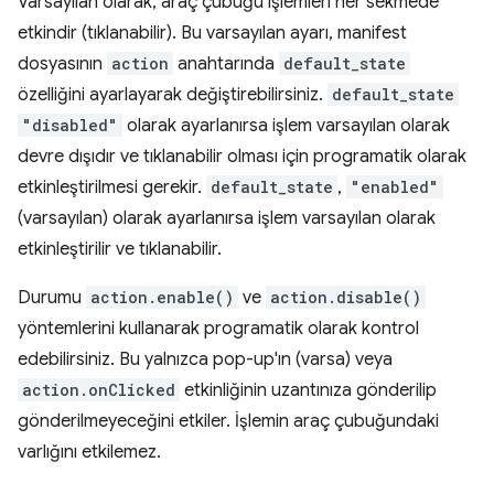
Varsayılan olarak, araç çubuğu işlemleri her sekmede
etkindir (tıklanabilir). Bu varsayılan ayarı, manifest
dosyasının
action
anahtarında
default_state
özelliğini ayarlayarak değiştirebilirsiniz.
default_state
"disabled"
olarak ayarlanırsa işlem varsayılan olarak
devre dışıdır ve tıklanabilir olması için programatik olarak
etkinleştirilmesi gerekir.
default_state
,
"enabled"
(varsayılan) olarak ayarlanırsa işlem varsayılan olarak
etkinleştirilir ve tıklanabilir.
Durumu
action.enable()
ve
action.disable()
yöntemlerini kullanarak programatik olarak kontrol
edebilirsiniz. Bu yalnızca pop-up'ın (varsa) veya
action.onClicked
etkinliğinin uzantınıza gönderilip
gönderilmeyeceğini etkiler. İşlemin araç çubuğundaki
varlığını etkilemez.