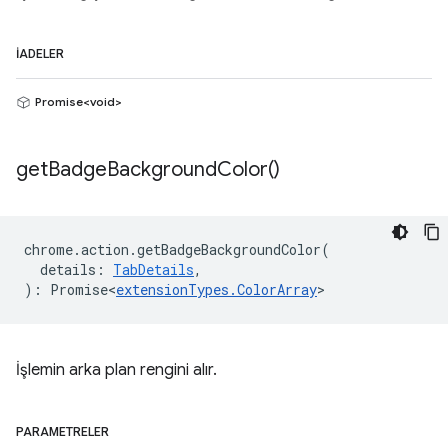
İADELER
Promise<void>
get
Badge
Background
Color(
)
chrome
.
action
.
getBadgeBackgroundColor
(
details
:
TabDetails
,
)
:
Promise<
extensionTypes
.
ColorArray
>
İşlemin arka plan rengini alır.
PARAMETRELER