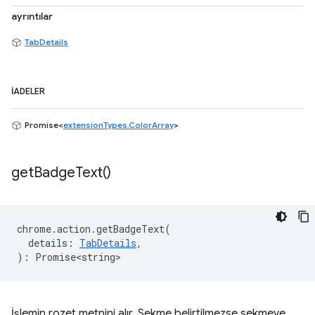
ayrıntılar
TabDetails
İADELER
Promise<
extensionTypes.ColorArray
>
get
Badge
Text(
)
chrome
.
action
.
getBadgeText
(
details
:
TabDetails
,
)
:
Promise<string>
İşlemin rozet metnini alır. Sekme belirtilmezse sekmeye