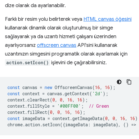
dize olarak da ayarlanabilir.
Farklı bir resim yolu belirterek veya
HTML canvas öğesini
kullanarak dinamik olarak oluşturulmuş bir simge
sağlayarak ya da uzantı hizmeti çalışanı üzerinden
ayarlıyorsanız
offscreen canvas
API'sini kullanarak
uzantınızın simgesini programatik olarak ayarlamak için
action.setIcon()
işlevini de çağırabilirsiniz.
const
canvas
=
new
OffscreenCanvas
(
16
,
16
);
const
context
=
canvas
.
getContext
(
'2d'
);
context
.
clearRect
(
0
,
0
,
16
,
16
);
context
.
fillStyle
=
'#00FF00'
;
// Green
context
.
fillRect
(
0
,
0
,
16
,
16
);
const
imageData
=
context
.
getImageData
(
0
,
0
,
16
,
16
)
chrome
.
action
.
setIcon
({
imageData
:
imageData
},
()
=
>