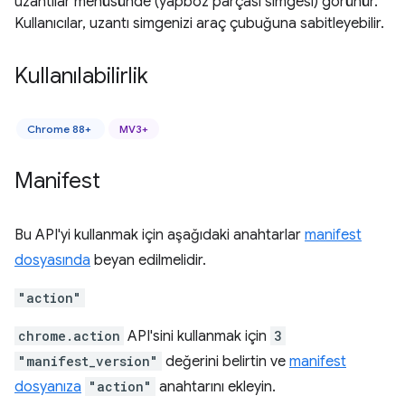
uzantılar menüsünde (yapboz parçası simgesi) görünür.
Kullanıcılar, uzantı simgenizi araç çubuğuna sabitleyebilir.
Kullanılabilirlik
Chrome 88+
MV3+
Manifest
Bu API'yi kullanmak için aşağıdaki anahtarlar
manifest
dosyasında
beyan edilmelidir.
"action"
chrome.action
API'sini kullanmak için
3
"manifest_version"
değerini belirtin ve
manifest
dosyanıza
"action"
anahtarını ekleyin.