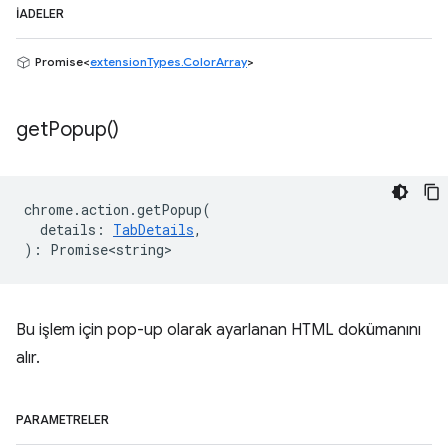
İADELER
Promise<
extensionTypes.ColorArray
>
get
Popup(
)
chrome
.
action
.
getPopup
(
details
:
TabDetails
,
)
:
Promise<string>
Bu işlem için pop-up olarak ayarlanan HTML dokümanını
alır.
PARAMETRELER