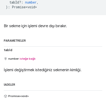
tabId?
:
number
,
)
:
Promise<void>
Bir sekme için işlemi devre dışı bırakır.
PARAMETRELER
tabId
number
isteğe bağlı
İşlemi değiştirmek istediğiniz sekmenin kimliği.
İADELER
Promise<void>