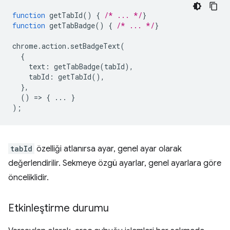
function
getTabId
()
{
/* ... */
}
function
getTabBadge
()
{
/* ... */
}
chrome
.
action
.
setBadgeText
(
{
text
:
getTabBadge
(
tabId
),
tabId
:
getTabId
(),
},
()
=
>
{
...
}
);
tabId
özelliği atlanırsa ayar, genel ayar olarak
değerlendirilir. Sekmeye özgü ayarlar, genel ayarlara göre
önceliklidir.
Etkinleştirme durumu