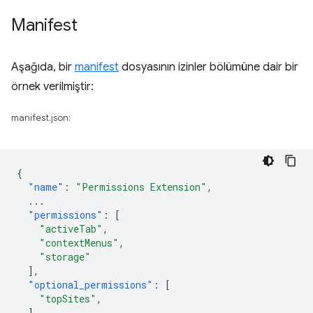
Manifest
Aşağıda, bir
manifest
dosyasının izinler bölümüne dair bir
örnek verilmiştir:
manifest.json:
{
"name"
:
"Permissions Extension"
,
...
"permissions"
:
[
"activeTab"
,
"contextMenus"
,
"storage"
],
"optional_permissions"
:
[
"topSites"
,
],