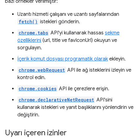
bazı örnekler verilmiştir:
Uzantı hizmeti çalışanı ve uzantı sayfalarından
fetch()
istekleri gönderin.
chrome.tabs
API'yi kullanarak hassas
sekme
özelliklerini
(url, title ve favIconUrl) okuyun ve
sorgulayın.
İçerik komut dosyası programatik olarak
ekleyin.
chrome.webRequest
API ile ağ isteklerini izleyin ve
kontrol edin.
chrome.cookies
API ile çerezlere erişin.
chrome.declarativeNetRequest
API'sini
kullanarak istekleri ve yanıt başlıklarını yönlendirin ve
değiştirin.
Uyarı içeren izinler