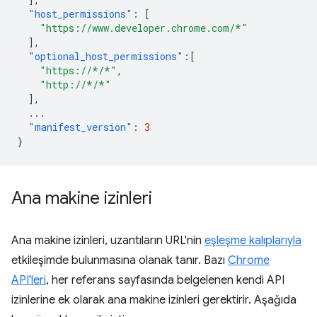
"host_permissions"
:
[
"https://www.developer.chrome.com/*"
],
"optional_host_permissions"
:[
"https://*/*"
,
"http://*/*"
],
...
"manifest_version"
:
3
}
Ana makine izinleri
Ana makine izinleri, uzantıların URL'nin
eşleşme kalıplarıyla
etkileşimde bulunmasına olanak tanır. Bazı
Chrome
API'leri
, her referans sayfasında belgelenen kendi API
izinlerine ek olarak ana makine izinleri gerektirir. Aşağıda