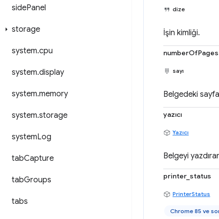
side
Panel
dize
storage
İşin kimliği.
system
.
cpu
numberOfPages
sayı
system
.
display
system
.
memory
Belgedeki sayfa 
yazıcı
system
.
storage
Yazıcı
system
Log
Belgeyi yazdıran y
tab
Capture
printer_status
tab
Groups
PrinterStatus
tabs
Chrome 85 ve son