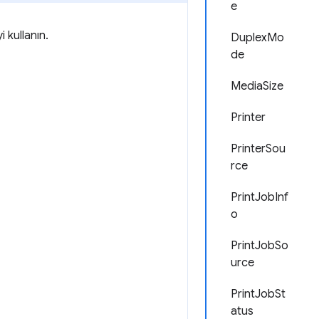
e
i kullanın.
DuplexMo
de
MediaSize
Printer
PrinterSou
rce
PrintJobInf
o
PrintJobSo
urce
PrintJobSt
atus