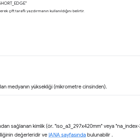
SHORT_EDGE"
rek çift taraflı yazdırmanın kullanıldığını belirtir.
nılan medyanın yüksekliği (mikrometre cinsinden).
ından sağlanan kimlik (ör. "iso_a3_297x420mm" veya "na_index-3
liğinin değerleridir ve
IANA sayfasında
bulunabilir .