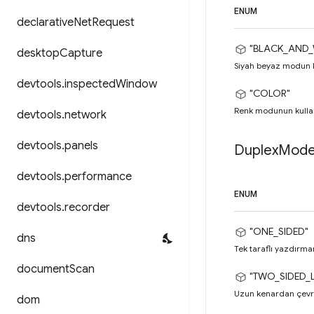
ENUM
declarative
Net
Request
"BLACK_AND_
desktop
Capture
Siyah beyaz modun kul
devtools
.
inspected
Window
"COLOR"
Renk modunun kullanıl
devtools
.
network
devtools
.
panels
Duplex
Mod
devtools
.
performance
ENUM
devtools
.
recorder
"ONE_SIDED"
dns
Tek taraflı yazdırmanı
document
Scan
"TWO_SIDED_
Uzun kenardan çevrile
dom