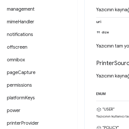
management
Yazıcının kaynağ
mime
Handler
uri
dize
notifications
Yazıcının tam yo
offscreen
omnibox
Printer
Sour
page
Capture
Yazıcının kaynağ
permissions
ENUM
platform
Keys
"USER"
power
Yazıcının kullanıcı ta
printer
Provider
"POLICY"