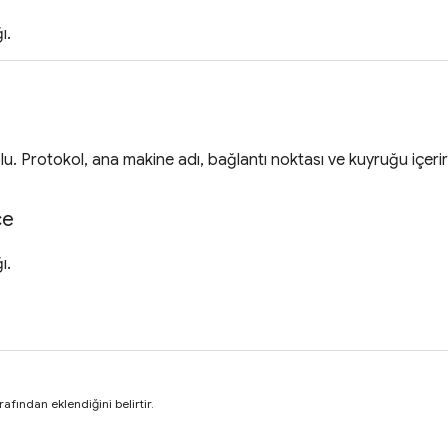
ı.
lu. Protokol, ana makine adı, bağlantı noktası ve kuyruğu içerir
ce
ı.
rafından eklendiğini belirtir.