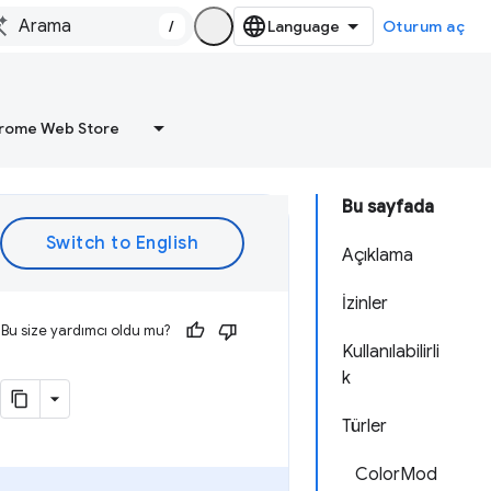
/
Oturum aç
rome Web Store
Bu sayfada
Açıklama
İzinler
Bu size yardımcı oldu mu?
Kullanılabilirli
k
Türler
ColorMod