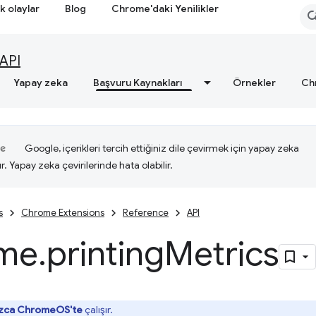
k olaylar
Blog
Chrome'daki Yenilikler
API
Yapay zeka
Başvuru Kaynakları
Örnekler
Ch
Google, içerikleri tercih ettiğiniz dile çevirmek için yapay zeka
ır. Yapay zeka çevirilerinde hata olabilir.
s
Chrome Extensions
Reference
API
me
.
printing
Metrics
ızca ChromeOS'te
çalışır.