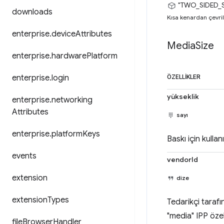
"TWO_SIDED_
downloads
Kısa kenardan çevrile
enterprise
.
device
Attributes
Media
Size
enterprise
.
hardware
Platform
enterprise
.
login
ÖZELLIKLER
yükseklik
enterprise
.
networking
Attributes
sayı
enterprise
.
platform
Keys
Baskı için kulla
events
vendorId
extension
dize
extension
Types
Tedarikçi taraf
"media" IPP özel
file
Browser
Handler