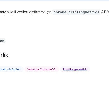
ıyla ilgili verileri getirmek için
chrome.printingMetrics
API'y
ics
rlik
nraki sürümler
Yalnızca ChromeOS
Politika gerektirir