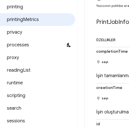
Yazıcının politika ara
printing
printing
Metrics
Print
Job
Info
privacy
ÖZELLIKLER
processes
completionTime
proxy
sayı
reading
List
İşin tamamlanma 
runtime
creationTime
scripting
sayı
search
İşin oluşturulma
sessions
id