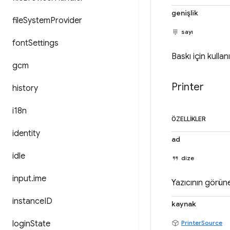
genişlik
file
System
Provider
sayı
font
Settings
Baskı için kulla
gcm
Printer
history
i18n
ÖZELLIKLER
identity
ad
idle
dize
input
.
ime
Yazıcının görün
instance
ID
kaynak
login
State
PrinterSource