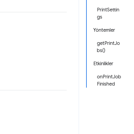
PrintSettin
gs
Yöntemler
getPrintJo
bs()
Etkinlikler
onPrintJob
Finished