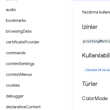
audio
Yazdırma kullanım
bookmarks
İzinler
browsing
Data
printingMetr
certificate
Provider
commands
Kullanılabili
content
Settings
Chrome 79 ve so
context
Menus
Türler
cookies
debugger
Color
Mode
declarative
Content