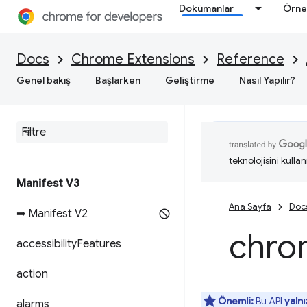
Dokümanlar
Örne
Docs
Chrome Extensions
Reference
Genel bakış
Başlarken
Geliştirme
Nasıl Yapılır?
teknolojisini kullan
Manifest V3
Ana Sayfa
Doc
➡ Manifest V2
chro
accessibility
Features
action
Önemli:
Bu API
yaln
alarms