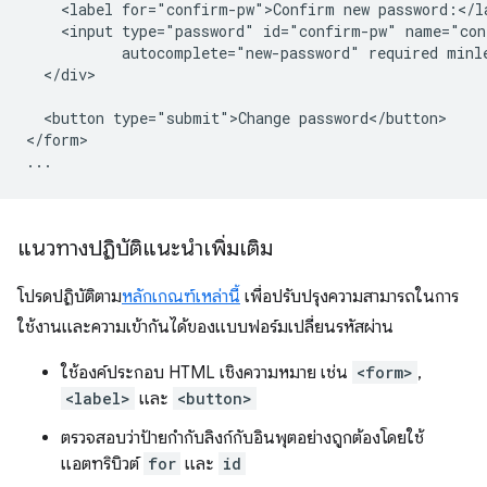
    <label for="confirm-pw">Confirm new password:</la
    <input type="password" id="confirm-pw" name="con
           autocomplete="new-password" required minle
  </div>

  <button type="submit">Change password</button>

</form>

แนวทางปฏิบัติแนะนำเพิ่มเติม
โปรดปฏิบัติตาม
หลักเกณฑ์เหล่านี้
เพื่อปรับปรุงความสามารถในการ
ใช้งานและความเข้ากันได้ของแบบฟอร์มเปลี่ยนรหัสผ่าน
ใช้องค์ประกอบ HTML เชิงความหมาย เช่น
<form>
,
<label>
และ
<button>
ตรวจสอบว่าป้ายกำกับลิงก์กับอินพุตอย่างถูกต้องโดยใช้
แอตทริบิวต์
for
และ
id