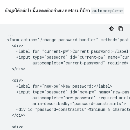
ข้อมูลโค้ดต่อไปนี้แสดงตัวอย่างแบบฟอร์มที่มีค่า
autocomplete
...

<form action="/change-password-handler" method="post"
  <div>

    <label for="current-pw">Current password:</label>
    <input type="password" id="current-pw" name="curr
           autocomplete="current-password" required>

  </div>

  <div>

    <label for="new-pw">New password:</label>

    <input type="password" id="new-pw" name="new-pass
           autocomplete="new-password" required minle
           aria-describedby="password-constraints">

    <div id="password-constraints">Minimum 8 characte
  </div>

  <div>
