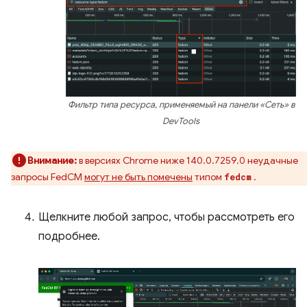
Фильтр типа ресурса, применяемый на панели «Сеть» в
DevTools
Внимание:
в версиях Chrome ниже 140.0.7259.0 неудачные
запросы FedCM
могут не быть помечены
типом
.
fedcm
Щелкните любой запрос, чтобы рассмотреть его
подробнее.