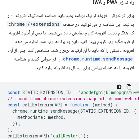
راه‌اندازی PWA و IWA
برای فراخوانی افزونه از یک برنامه وب، باید شناسه استاتیک افزونه آن را
بدانید. این شناسه را می‌توانید در صفحه
chrome://extensions
که هنگام نصب افزونه کروم نمایش داده می‌شود، یا پس از آپلود افزونه
از فروشگاه وب کروم پیدا کنید. این به برنامه وب شما اجازه می‌دهد
افزونه دقیقی را که باید با آن ارتباط برقرار کند، مشخص کند. پس از آن،
chrome.runtime.sendMessage
را فراخوانی کنید و شناسه
افزونه را به همراه پیامی برای ارسال به افزونه وارد کنید.
const
STATIC_EXTENSION_ID
=
'abcdefghijklmnopqrstuvw
// found from chrome extensions page of chrome web s
const
callExtensionAPI
=
function
(
method
)
{
chrome
.
runtime
.
sendMessage
(
STATIC_EXTENSION_ID
,
{
methodName
:
method
,
});
};
callExtensionAPI
(
'callRestart'
);